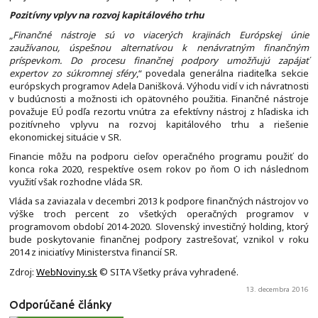
Pozitívny vplyv na rozvoj kapitálového trhu
„
Finančné nástroje sú vo viacerých krajinách Európskej únie
zaužívanou, úspešnou alternatívou k nenávratným finančným
príspevkom. Do procesu finančnej podpory umožňujú zapájať
expertov zo súkromnej sféry
,“ povedala generálna riaditeľka sekcie
európskych programov Adela Danišková. Výhodu vidí v ich návratnosti
v budúcnosti a možnosti ich opätovného použitia. Finančné nástroje
považuje EÚ podľa rezortu vnútra za efektívny nástroj z hľadiska ich
pozitívneho vplyvu na rozvoj kapitálového trhu a riešenie
ekonomickej situácie v SR.
Financie môžu na podporu cieľov operačného programu použiť do
konca roka 2020, respektíve osem rokov po ňom O ich následnom
využití však rozhodne vláda SR.
Vláda sa zaviazala v decembri 2013 k podpore finančných nástrojov vo
výške troch percent zo všetkých operačných programov v
programovom období 2014-2020. Slovenský investičný holding, ktorý
bude poskytovanie finančnej podpory zastrešovať, vznikol v roku
2014 z iniciatívy Ministerstva financií SR.
Zdroj:
WebNoviny.sk
© SITA Všetky práva vyhradené.
13. decembra 2016
Odporúčané články