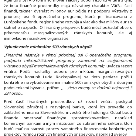
Agentúru SITA o tom informoval Tlačový odbor rezortu vnútra s tým,
že tieto finančné prostriedky majú návratový charakter. Väčšia časť
financií, takmer dvanásť miliónov eur pôjde na podporu výstavby z
prioritnej osi 6 operačného programu, ktorá je financovaná z
Európskeho fondu regionálneho rozvoja a viac ako dva milióny eur zo
štátneho rozpočtu. O finančný príspevok budú môcť požiadať obce s
prítomnosťou marginalizovaných rómskych komunít, ale aj
mimovládne neziskové organizácie.
Vybudovanie minimálne 500 rómskych obydlí
„
Finančné nástroje v rámci prioritnej osi 6 operačného programu
podporia mikropôžičkové programy zamerané na svojpomocnú
výstavbu obydlí marginalizovaných rómskych komunít,
“ uvádza rezort
vnútra. Podľa riaditeľky odboru pre inklúziu marginalizovaných
rómskych komunít Lucie Rozkopálovej sa tieto peniaze požijú
konkrétne na vybudovanie minimálne 500 rómskych obydlí s dobrými
podmienkami bývania, pričom „
… .tieto zmeny sa dotknú najmenej 3
334 osôb
„.
Prvú časť finančných prostriedkov už rezort vnútra poskytol
Slovenskej záručnej a rozvojovej banke, ktorá ich prevedie do
základného imania Slovenského investičného holdingu. Odtiaľ budú
financie smerovať finančným sprostredkovateľom, napríklad
komerčným bankám a iným inštitúciám zo súkromného sektora, ktorí
budú mať na starosti proces samotného financovania konkrétnych
projektov formou rôznych finančných príspevkov, napríklad úverov.