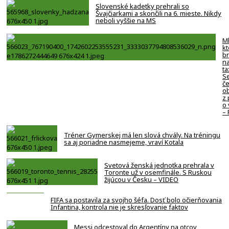
Slovenské kadetky prehrali so
Švajčiarkami a skončili na 6. mieste. Nikdy
neboli vyššie na MS
Ml
kt
br
na
ta
Se
če
o
z
o 
–
Tréner Gymerskej má len slová chvály. Na tréningu
sa aj poriadne nasmejeme, vraví Kotala
Svetová ženská jednotka prehrala v
Toronte už v osemfinále. S Ruskou
žijúcou v Česku – VIDEO
FIFA sa postavila za svojho šéfa. Dosť bolo očierňovania
Infantina, kontrola nie je skresľovanie faktov
Messi odcestoval do Argentíny na otcov