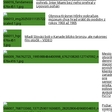
pohreb. Inter Miami bez neho prehral v
Ligovom pohári
Obnova Krásnej Hôrky pokračuje,
múzeum chce hrad vrátiť do podoby z
rokov 1903 až 1905
Mladí Slováci boli v Kanade blízko bronzu, ale nakoniec
Fíni otočili – VIDEO
Mesto
otvori
denný
stacion
prvýc
klient
zariad
pre
senio
privíta
polovi
august
FOTO
Požiar
vojen