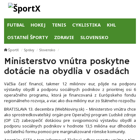
FUTBAL
HOKEJ
TENIS
CYKLISTIKA
KHL
OSTATNÉ ŠPORTY
ZDRAVIE
SLOVENSKO
ŠportX
Správy
Slovensko
Ministerstvo vnútra poskytne
dotácie na obydlia v osadách
Väčšia časť financií, takmer 12 miliónov eur, pôjde na podporu
výstavby obydlí a podporu sociálnych podnikov z prioritnej osi 6
operačného programu, ktorá je financovaná z Európskeho fondu
regionálneho rozvoja, a viac ako dva milióny eur zo štátneho rozpočtu
BRATISLAVA 13. decembra (WebNoviny.sk) – Ministerstvo vnútra chce
ako sprostredkovateľský orgán pre Operačný program Ľudské zdroje
(OP ĽZ) zabezpečiť dotáciou pre svojpomocnú výstavbu obydlí a
podporu sociálnych podnikov v hodnote 13,5 milióna eur dlhodobo
udržateľnú formu pomoci pre marginalizované rómske komunity.