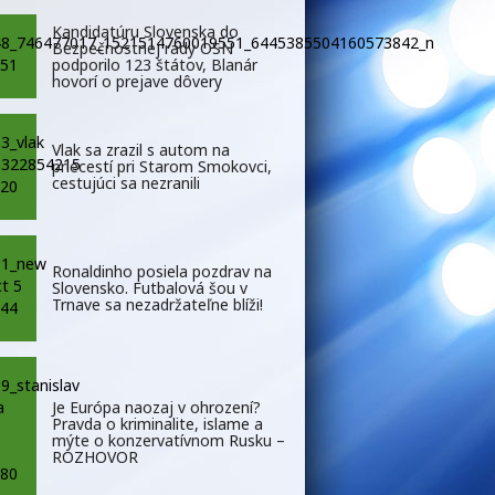
Kandidatúru Slovenska do
Bezpečnostnej rady OSN
podporilo 123 štátov, Blanár
hovorí o prejave dôvery
Vlak sa zrazil s autom na
priecestí pri Starom Smokovci,
cestujúci sa nezranili
Ronaldinho posiela pozdrav na
Slovensko. Futbalová šou v
Trnave sa nezadržateľne blíži!
Je Európa naozaj v ohrození?
Pravda o kriminalite, islame a
mýte o konzervatívnom Rusku –
ROZHOVOR