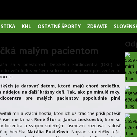
ISTIKA
KHL
OSTATNÉ ŠPORTY
ZDRAVIE
SLOVENS
Od
l očká malým pacientom
kuláša sa v priestoroch Detského kardiocentra (DKC) na
retlo veľa ľudí s veľkým srdcom a úprimným presvedčením
ocnici.
etkých je darovať deťom, ktoré majú choré srdiečko,
 nádejou na ďalší krásny deň. Tak, ako po minulé roky,
rdiocentra pre malých pacientov popoludnie plné
tali milí a vzácni hostia, ktorí ich už tradične prišli potešiť
rišiel medzi nás
René Štúr
aj
Janka Lieskovská
, ktorí sú
ardiocentra a svojimi srdečnými úsmevmi rozdávali radosť
eť aj herečka
Natália Puklušová
. Najviac sa detičky tešili