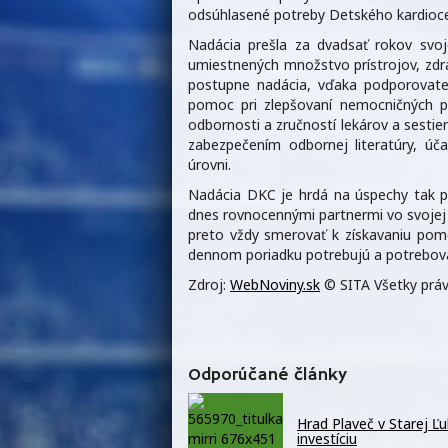
odsúhlasené potreby Detského kardioce
Nadácia prešla za dvadsať rokov svoj
umiestnených množstvo prístrojov, zdr
postupne nadácia, vďaka podporovateľ
pomoc pri zlepšovaní nemocničných p
odbornosti a zručností lekárov a sesti
zabezpečením odbornej literatúry, úč
úrovni.
Nadácia DKC je hrdá na úspechy tak pro
dnes rovnocennými partnermi vo svojej o
preto vždy smerovať k získavaniu pomo
dennom poriadku potrebujú a potrebova
Zdroj:
WebNoviny.sk
© SITA Všetky práv
Odporúčané články
Hrad Plaveč v Starej Ľ
investíciu