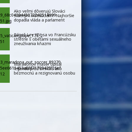
Ako veľmi dôverujú Slováci
štátnym inštitúciám? Najhoršie
dopadla vláda a parlament
Pápež Lev XIV. sa vo Francúzsku
stretne s obeťami sexuálneho
zneužívania kňazmi
Maradonov masér opísal
legendu pred smrťou ako
bezmocnú a rezignovanú osobu