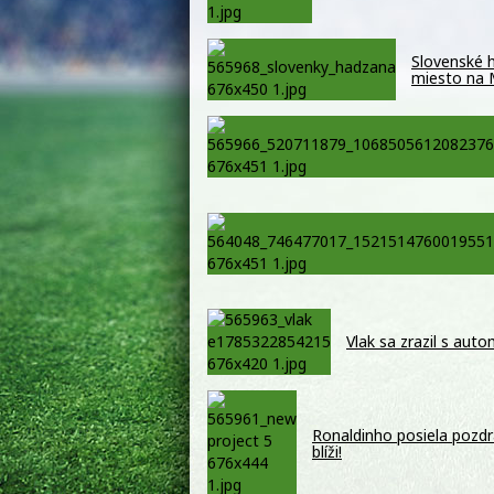
Slovenské h
miesto na
Vlak sa zrazil s auto
Ronaldinho posiela pozdr
blíži!