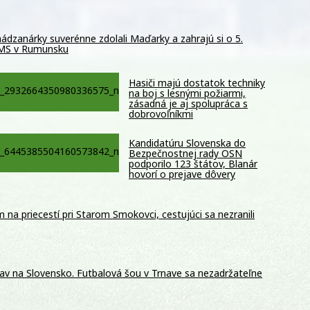
ádzanárky suverénne zdolali Maďarky a zahrajú si o 5.
 MS v Rumunsku
Hasiči majú dostatok techniky
na boj s lesnými požiarmi,
zásadná je aj spolupráca s
dobrovoľníkmi
Kandidatúru Slovenska do
Bezpečnostnej rady OSN
podporilo 123 štátov, Blanár
hovorí o prejave dôvery
m na priecestí pri Starom Smokovci, cestujúci sa nezranili
av na Slovensko. Futbalová šou v Trnave sa nezadržateľne