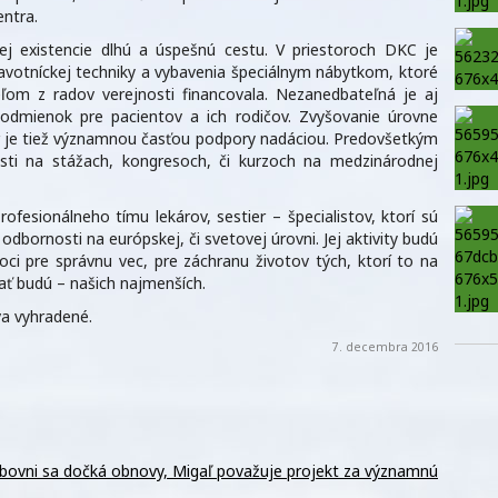
ntra.
ej existencie dlhú a úspešnú cestu. V priestoroch DKC je
avotníckej techniky a vybavenia špeciálnym nábytkom, ktoré
om z radov verejnosti financovala. Nezanedbateľná je aj
odmienok pre pacientov a ich rodičov. Zvyšovanie úrovne
er je tiež významnou časťou podpory nadáciou. Predovšetkým
asti na stážach, kongresoch, či kurzoch na medzinárodnej
fesionálneho tímu lekárov, sestier – špecialistov, ktorí sú
dbornosti na európskej, či svetovej úrovni. Jej aktivity budú
ci pre správnu vec, pre záchranu životov tých, ktorí to na
ť budú – našich najmenších.
a vyhradené.
7. decembra 2016
ubovni sa dočká obnovy, Migaľ považuje projekt za významnú