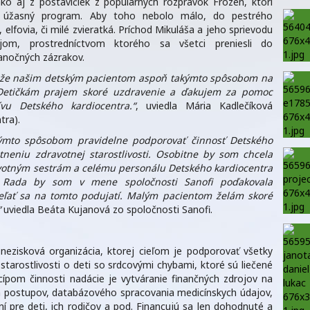
ako aj z postavičiek z populárnych rozprávok Frozen, ktorí
m úžasný program. Aby toho nebolo málo, do pestrého
, elfovia, či milé zvieratká. Príchod Mikuláša a jeho sprievodu
om, prostredníctvom ktorého sa všetci preniesli do
ianočných zázrakov.
i, že našim detským pacientom aspoň takýmto spôsobom na
 Detičkám prajem skoré uzdravenie a ďakujem za pomoc
u Detského kardiocentra.“
, uviedla Mária Kadlečíková
tra).
ýmto spôsobom pravidelne podporovať činnosť Detského
itneniu zdravotnej starostlivosti. Osobitne by som chcela
votným sestrám a celému personálu Detského kardiocentra
 Rada by som v mene spoločnosti Sanofi poďakovala
eľať sa na tomto podujatí. Malým pacientom želám skoré
“
uviedla Beáta Kujanová zo spoločnosti Sanofi.
nezisková organizácia, ktorej cieľom je podporovať všetky
 starostlivosti o deti so srdcovými chybami, ktoré sú liečené
ípom činnosti nadácie je vytváranie finančných zdrojov na
ch postupov, databázového spracovania medicínskych údajov,
 pre deti, ich rodičov a pod. Financujú sa len dohodnuté a