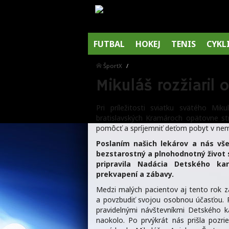
FUTBAL
HOKEJ
TENIS
CYKL
ŠportX
Mikuláš rozžiari
Pri príležitosti sviatku svätého Mi
bratislavských Kramároch opätovne st
pomôcť a spríjemniť deťom pobyt v nem
Poslaním našich lekárov a nás vš
bezstarostný a plnohodnotný život s
pripravila Nadácia Detského ka
prekvapení a zábavy.
Medzi malých pacientov aj tento rok zaví
a povzbudiť svojou osobnou účasťou. P
pravidelnými návštevníkmi Detského k
naokolo. Po prvýkrát nás prišla pozri