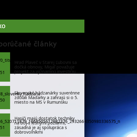
KO
porúčané články
Hrad Plaveč v Starej Ľubovni sa
dočká obnovy, Migaľ považuje
projekt za významnú investíciu
Slovenské hádzanárky suverénne
zdolali Maďarky a zahrajú si o 5.
miesto na MS v Rumunsku
Hasiči majú dostatok techniky
na boj s lesnými požiarmi,
zásadná je aj spolupráca s
dobrovoľníkmi