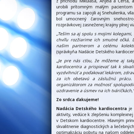
z príchodu Mikuláša, Anjela a Čerta, 
urobili prítomným malým paciento
programu sa zapojili aj Snehulienka, víla
bol umocnený čarovným snehostroj
rozprávkovej zasneženej krajiny plnej v
„Teším sa aj spolu s mojimi kolegam
chvíľu rozžiarime ich smutné očká.
našim partnerom a celému kolektív
(správkyňa Nadácie Detského kardiocen
„Je pre nás cťou, že môžeme aj tak
kardiocentra a prispievať tak k skval
vyzdvihnúť a poďakovať lekárom, zdra
za ich obetavú a záslužnú prácu.
organizátorom za možnosť spolupodi
uzdravenie a úsmev na ich tváričkách,
Zo srdca ďakujeme!
Nadácia Detského kardiocentra
je 
aktivity, vedúce k zlepšeniu komplexnej
v Detskom kardiocentre. Hlavným princ
skvalitnenie diagnostických a liečebný
optimalizáciu pobytu na našom oddelení