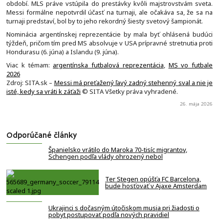
období. MLS práve vstúpila do prestávky kvôli majstrovstvám sveta.
Messi formálne nepotvrdil účasť na turnaji, ale očakáva sa, že sa na
turnaji predstaví, bol by to jeho rekordný šiesty svetový šampionát.
Nominácia argentínskej reprezentácie by mala byť ohlásená budúci
týždeň, pričom tím pred MS absolvuje v USA prípravné stretnutia proti
Hondurasu (6. júna) a Islandu (9. júna).
Viac k témam:
argentínska futbalová reprezentácia
,
MS vo futbale
2026
Zdroj: SITA.sk –
Messi má preťažený ľavý zadný stehenný sval a nie je
isté, kedy sa vráti k záťaži
© SITA Všetky práva vyhradené.
26. mája 2026
Odporúčané články
Španielsko vrátilo do Maroka 70-tisíc migrantov,
Schengen podľa vlády ohrozený nebol
Ter Stegen opúšťa FC Barcelona,
bude hosťovať v Ajaxe Amsterdam
Ukrajinci s dočasným útočiskom musia pri žiadosti o
pobyt postupovať podľa nových pravidiel