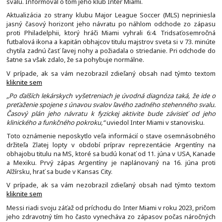
svalu. Informoval o tom jeho klub Inter Miami.
Aktualizácia zo strany klubu Major League Soccer (MLS) nepriniesla
jasný časový horizont jeho návratu po náhlom odchode zo zápasu
proti Philadelphii, ktorý hráči Miami vyhrali 6:4. Tridsaťosemročná
futbalová ikona a kapitán obhajcov titulu majstrov sveta si v 73. minúte
chytila zadnú časť ľavej nohy a požiadala o striedanie. Pri odchode do
šatne sa však zdalo, že sa pohybuje normálne.
V prípade, ak sa vám nezobrazil zdieľaný obsah nad týmto textom
kliknite sem
„Po ďalších lekárskych vyšetreniach je úvodná diagnóza taká, že ide o
preťaženie spojene s únavou svalov ľavého zadného stehenného svalu.
Časový plán jeho návratu k fyzickej aktivite bude závisieť od jeho
klinického a funkčného pokroku,“
uviedol Inter Miami v stanovisku.
Toto oznámenie neposkytlo veľa informácií o stave osemnásobného
držiteľa Zlatej lopty v období príprav reprezentácie Argentíny na
obhajobu titulu na MS, ktoré sa budú konať od 11. júna v USA, Kanade
a Mexiku. Prvý zápas Argentíny je naplánovaný na 16. júna proti
Alžírsku, hrať sa bude v Kansas City.
V prípade, ak sa vám nezobrazil zdieľaný obsah nad týmto textom
kliknite sem
Messi riadi svoju záťaž od príchodu do Inter Miami v roku 2023, pričom
jeho zdravotný tím ho často vynecháva zo zápasov počas náročných