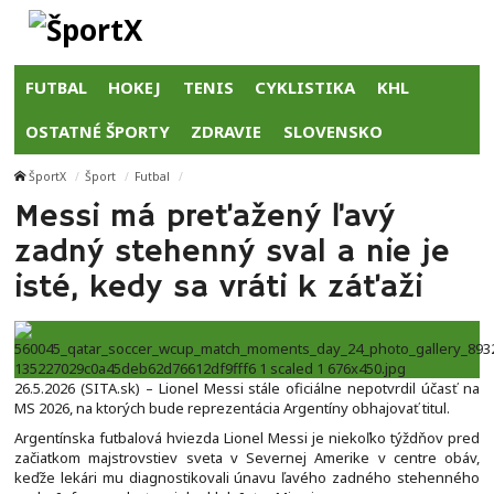
FUTBAL
HOKEJ
TENIS
CYKLISTIKA
KHL
OSTATNÉ ŠPORTY
ZDRAVIE
SLOVENSKO
ŠportX
Šport
Futbal
Messi má preťažený ľavý
zadný stehenný sval a nie je
isté, kedy sa vráti k záťaži
26.5.2026 (SITA.sk) – Lionel Messi stále oficiálne nepotvrdil účasť na
MS 2026, na ktorých bude reprezentácia Argentíny obhajovať titul.
Argentínska futbalová hviezda Lionel Messi je niekoľko týždňov pred
začiatkom majstrovstiev sveta v Severnej Amerike v centre obáv,
keďže lekári mu diagnostikovali únavu ľavého zadného stehenného