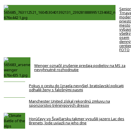
Senior
Trnav
moder
priesto
mesto
vybavi
všetký
osem
denný
centie
FOTO
Wenger označil zrušenie predaja podielov na MS za
nevyhnutné rozhodnutie
Pokus o cestu do Izraela nevyšiel, bratislavskí policajti
odhalili ženy s falošnými pasmi
Manchester United získal rekordnú zmluvu na
sponzorstvo tréningových dresov
Horúčavy vo Švajčiarsku takmer vysušili jazero Lac des
Brenets, lode uviazli na jeho dne