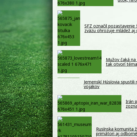
SFZ označil pozastavenie 
zväzu ohrozuje mládež aj 
Mužov čaká na 
tak otvorí tém
Jemenskí Húsíovia spustili
vojakov
Irán 
zozna
Rusínska komunita ži
primátori aj odborné