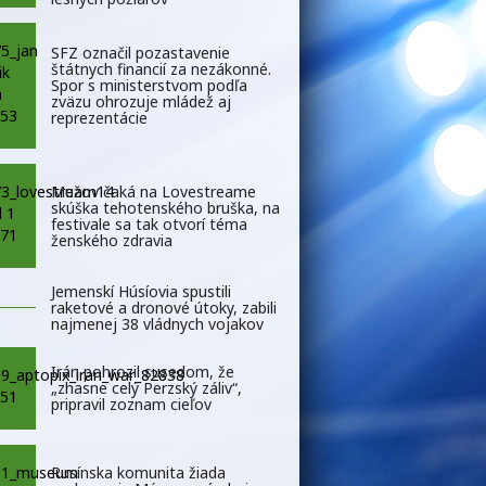
SFZ označil pozastavenie
štátnych financií za nezákonné.
Spor s ministerstvom podľa
zväzu ohrozuje mládež aj
reprezentácie
Mužov čaká na Lovestreame
skúška tehotenského bruška, na
festivale sa tak otvorí téma
ženského zdravia
Jemenskí Húsíovia spustili
raketové a dronové útoky, zabili
najmenej 38 vládnych vojakov
Irán pohrozil susedom, že
„zhasne celý Perzský záliv“,
pripravil zoznam cieľov
Rusínska komunita žiada