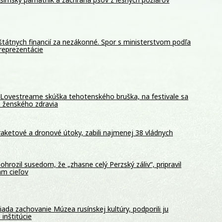
štátnych financií za nezákonné. Spor s ministerstvom podľa
reprezentácie
Lovestreame skúška tehotenského bruška, na festivale sa
a ženského zdravia
 raketové a dronové útoky, zabili najmenej 38 vládnych
pohrozil susedom, že „zhasne celý Perzský záliv“, pripravil
m cieľov
ada zachovanie Múzea rusínskej kultúry, podporili ju
 inštitúcie