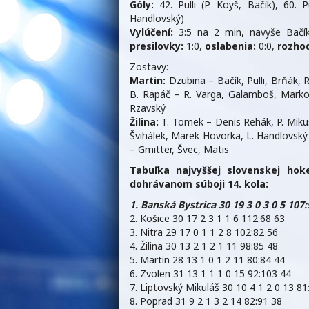
Góly:
42. Pulli (P. Koyš, Bačík), 60. 
Handlovský)
Vylúčení:
3:5 na 2 min, navyše Bačík
presilovky:
1:0,
oslabenia:
0:0,
rozhod
Zostavy:
Martin:
Dzubina – Bačík, Pulli, Brňák, R
B. Rapáč – R. Varga, Galamboš, Markovi
Rzavský
Žilina:
T. Tomek – Denis Rehák, P. Mikuš
Švihálek, Marek Hovorka, L. Handlovský 
– Gmitter, Švec, Matis
Tabuľka najvyššej slovenskej hok
dohrávanom súboji 14. kola:
1. Banská Bystrica 30 19 3 0 3 0 5 107:
2. Košice 30 17 2 3 1 1 6 112:68 63
3. Nitra 29 17 0 1 1 2 8 102:82 56
4. Žilina 30 13 2 1 2 1 11 98:85 48
5. Martin 28 13 1 0 1 2 11 80:84 44
6. Zvolen 31 13 1 1 1 0 15 92:103 44
7. Liptovský Mikuláš 30 10 4 1 2 0 13 81
8. Poprad 31 9 2 1 3 2 14 82:91 38