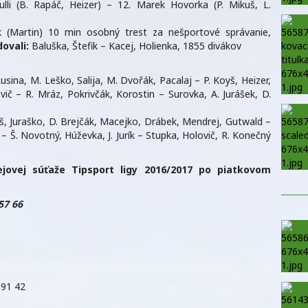
Pulli (B. Rapáč, Heizer) – 12. Marek Hovorka (P. Mikuš, L.
 (Martin) 10 min osobný trest za nešportové správanie,
ovali:
Baluška, Štefik – Kacej, Holienka, 1855 divákov
usina, M. Leško, Salija, M. Dvořák, Pacalaj – P. Koyš, Heizer,
č – R. Mráz, Pokrivčák, Korostin – Surovka, A. Jurášek, D.
, Juraško, D. Brejčák, Macejko, Drábek, Mendrej, Gutwald –
– Š. Novotný, Húževka, J. Jurík – Stupka, Holovič, R. Konečný
ejovej súťaže Tipsport ligy 2016/2017 po piatkovom
57 66
:91 42