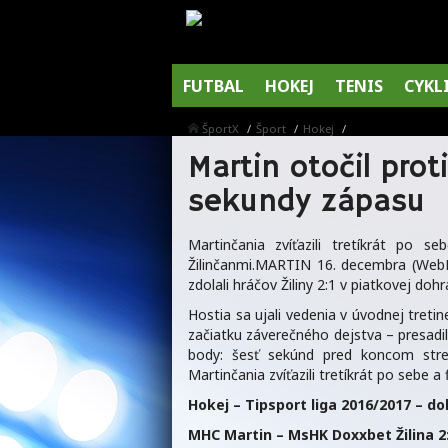
FUTBAL
HOKEJ
TENIS
CYKL
ŠportX
Šport
Hokej
Martin otočil prot
sekundy zápasu
Martinčania zvíťazili tretíkrát po 
Žilinčanmi.MARTIN 16. decembra (WebNo
zdolali hráčov Žiliny 2:1 v piatkovej dohr
Hostia sa ujali vedenia v úvodnej tre
začiatku záverečného dejstva – presadil 
body: šesť sekúnd pred koncom stre
Martinčania zvíťazili tretíkrát po sebe a 
Hokej – Tipsport liga 2016/2017 – do
MHC Martin – MsHK Doxxbet Žilina 2:1 