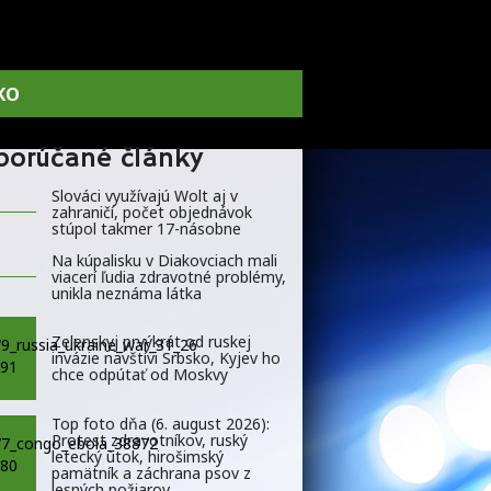
KO
porúčané články
Slováci využívajú Wolt aj v
zahraničí, počet objednávok
stúpol takmer 17-násobne
Na kúpalisku v Diakovciach mali
viacerí ľudia zdravotné problémy,
unikla neznáma látka
Zelenskyj prvýkrát od ruskej
invázie navštívi Srbsko, Kyjev ho
chce odpútať od Moskvy
Top foto dňa (6. august 2026):
Protest zdravotníkov, ruský
letecký útok, hirošimský
pamätník a záchrana psov z
lesných požiarov