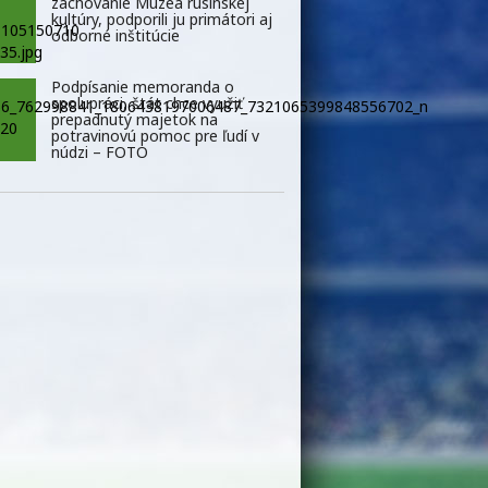
zachovanie Múzea rusínskej
kultúry, podporili ju primátori aj
odborné inštitúcie
Podpísanie memoranda o
spolupráci, štát chce využiť
prepadnutý majetok na
potravinovú pomoc pre ľudí v
núdzi – FOTO