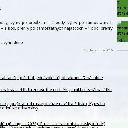
5
ody, výhry po predĺžení – 2 body, výhry po samostatných
í – 1 bod, prehry po samostatných nájazdoch – 1 bod, prehry
a vyhradené.
16. decembra 2016
v zahraničí, počet objednávok stúpol takmer 17-násobne
 mali viacerí ľudia zdravotné problémy, unikla neznáma látka
nskyj prvýkrát od ruskej invázie navštívi Srbsko, Kyjev ho
e odpútať od Moskvy
dňa (6. august 2026): Protest zdravotníkov, ruský letecký
ošimský pamätník a záchrana psov z lesných požiarov