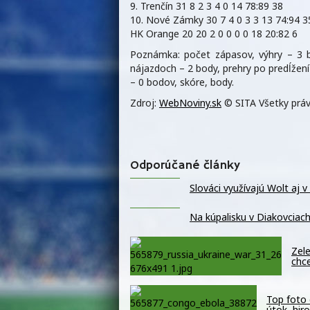
9. Trenčín 31 8 2 3 4 0 14 78:89 38
10. Nové Zámky 30 7 4 0 3 3 13 74:94 3
HK Orange 20 20 2 0 0 0 0 18 20:82 6
Poznámka: počet zápasov, výhry – 3 b
nájazdoch – 2 body, prehry po predĺžen
– 0 bodov, skóre, body.
Zdroj:
WebNoviny.sk
© SITA Všetky práv
Odporúčané články
Slováci využívajú Wolt aj 
Na kúpalisku v Diakovciach
Zele
chc
Top foto 
útok, hir