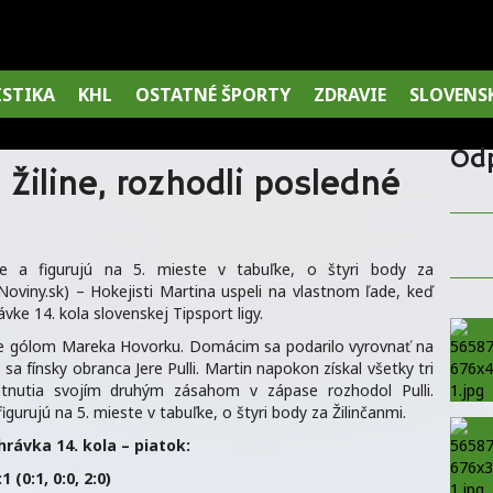
ISTIKA
KHL
OSTATNÉ ŠPORTY
ZDRAVIE
SLOVENS
Od
i Žiline, rozhodli posledné
sebe a figurujú na 5. mieste v tabuľke, o štyri body za
viny.sk) – Hokejisti Martina uspeli na vlastnom ľade, keď
ávke 14. kola slovenskej Tipsport ligy.
tine gólom Mareka Hovorku. Domácim sa podarilo vyrovnať na
sa fínsky obranca Jere Pulli. Martin napokon získal všetky tri
tnutia svojím druhým zásahom v zápase rozhodol Pulli.
figurujú na 5. mieste v tabuľke, o štyri body za Žilinčanmi.
hrávka 14. kola – piatok:
(0:1, 0:0, 2:0)