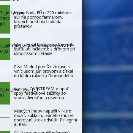
Kyjev žiada EÚ o 220 miliónov
eur na pomoc farmárom,
ktorých postihla blokáda
prístavov
Merz zvolal bezpečnostnú radu
štátu po incidente s dronom pri
ukrajinskom lietadle
Real Madrid predĺžil zmluvu s
Viníciusom Júniorovom a získal
do kádra mladíka Diomandeho
dm na LOVESTREAM-e opäť
spojí festivalové zážitky so
starostlivosťou a osvetou
Mladých Indov napadli v Nitre
muži v kuklách, jedného museli
operovať. Útok odsúdili Pellegrini
aj Raši
FC Barcelona zrušil prípravný