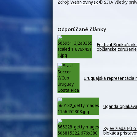
Zdroj:
WebNoviny.sk
© SITA Všetky práv
Odporúčané články
Festival Bodkočiark
občianske združenie
Uruguajská reprezentácia 
Uganda oplakáva 
Kyjev žiada EÚ o
blokáda prístavo