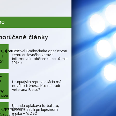
KO
porúčané články
Festival Bodkočiarka opäť otvorí
tému duševného zdravia,
informovalo občianske združenie
IPčko
Uruguajská reprezentácia má
nového trénera. Kto nahradil
veterána Bielsu?
Uganda oplakáva futbalistu,
ktorého zabili pri lúpežnom
útoku – VIDEO