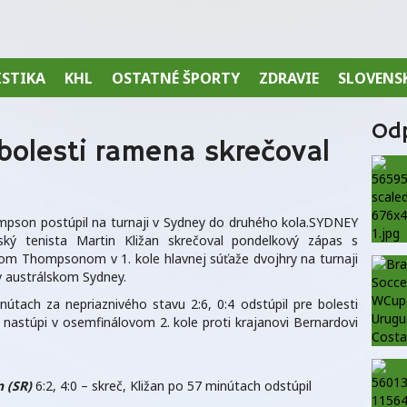
ISTIKA
KHL
OSTATNÉ ŠPORTY
ZDRAVIE
SLOVENS
Od
 bolesti ramena skrečoval
ompson postúpil na turnaji v Sydney do druhého kola.SYDNEY
ský tenista Martin Kližan skrečoval pondelkový zápas s
om Thompsonom v 1. kole hlavnej súťaže dvojhry na turnaji
v austrálskom Sydney.
útach za nepriaznivého stavu 2:6, 0:4 odstúpil pre bolesti
astúpi v osemfinálovom 2. kole proti krajanovi Bernardovi
n (SR)
6:2, 4:0 – skreč, Kližan po 57 minútach odstúpil