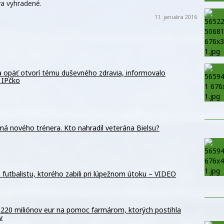
a vyhradené.
11. januára 2016
a opäť otvorí tému duševného zdravia, informovalo
 IPčko
má nového trénera. Kto nahradil veterána Bielsu?
futbalistu, ktorého zabili pri lúpežnom útoku – VIDEO
 220 miliónov eur na pomoc farmárom, ktorých postihla
v