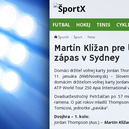
FUTBAL
HOKEJ
TENIS
CYKL
ŠportX
Šport
Tenis
Martin Kližan pre
zápas v Sydney
Domáci držiteľ voľnej karty Jordan Th
11. januára (WebNoviny.sk) – Sloven
domácim držiteľom voľnej karty Jordan
ATP World Tour 250 Apia International 
Dvadsaťšesťročný Petržalčan po 57 min
ramena. O päť rokov mladší Thompson n
Tomicovi, jednotke „pavúka“.
Dvojhra – 1. kolo:
Jordan Thompson (Aus.) –
Martin Kliža