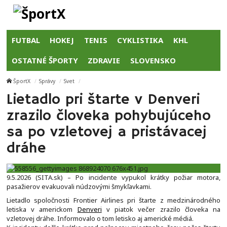
FUTBAL
HOKEJ
TENIS
CYKLISTIKA
KHL
OSTATNÉ ŠPORTY
ZDRAVIE
SLOVENSKO
ŠportX
Správy
Svet
Lietadlo pri štarte v Denveri
zrazilo človeka pohybujúceho
sa po vzletovej a pristávacej
dráhe
9.5.2026 (SITA.sk) – Po incidente vypukol krátky požiar motora,
pasažierov evakuovali núdzovými šmykľavkami.
Lietadlo spoločnosti Frontier Airlines pri štarte z medzinárodného
letiska v americkom
Denveri
v piatok večer zrazilo človeka na
vzletovej dráhe. Informovalo o tom letisko aj americké médiá.