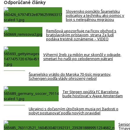
Odporúčané články
Slovensko ponúklo Španielsku
policajtov a techniku ako pomoc v
boji s nelegálnou migráciou
Remišová upozorňuje na Ficov obchod s
bratislavským prístavom, strana Za ľudí
podáva trestné oznámenie – VIDEO
Výherný žreb za milión eur skončil v odpade,
smetiari ho našli po celodennom pátraní
Španielsko vrátilo do Maroka 70-tisíc migrantov,
Schengen podľa vlády ohrozený nebol
Ter Stegen opúšťa FC Barcelona,
bude hosťovať v Ajaxe Amsterdam
Ukrajinci s dočasným útočiskom musia pri žiadosti o
pobyt postupovať podľa nových pravidiel
Senior
Trnav