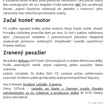
K incidentu došlo krátko pred polnocou miestneho času počas štartu
letu smerujúceho do Los Angeles. Podľa televízie
ABC
bol zasiahnutý
človek
„aspoň čiastočne vtiahnutý do jedného z motorov“.
Jeho
zdravotný stav nebol bezprostredne známy.
Začal horieť motor
Po zrážke vypukol krátky požiar motora, ktorý hasiči rýchlo uhasili.
Posádka následne prerušila štart po tom, čo bol v kabíne nahlásený
dym.
„Cestujúcich následne z preventívnych dôvodov bezpečne
evakuovali pomocou núdzových šmykľaviek,“
uviedla spoločnosť
Frontier Airlines.
Zranený pasažier
Na palube
Airbusu
A321 bolo 224 cestujúcich a sedem členov posádky.
Podľa amerických médií utrpel najmenej jeden pasažier ľahké
zranenia.
Letisko oznámilo, že dráha číslo 17L zostane počas vyšetrovania
uzavretá. Incident vyšetruje Národný úrad pre bezpečnosť dopravy .
Viac k témam:
Incident
,
Lietadlo
,
Zranenia
Zdroj: SITA.sk –
Lietadlo pri štarte v Denveri zrazilo človeka
pohybujúceho sa po vzletovej a pristávacej dráhe
© SITA Všetky
práva vyhradené.
9. mája 2026