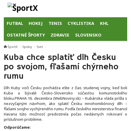
FUTBAL
HOKEJ
TENIS
CYKLISTIKA
KHL
OSTATNÉ ŠPORTY
ZDRAVIE
SLOVENSKO
ŠportX
Správy
Svet
Kuba chce splatiť dlh Česku
po svojom, fľašami chýrneho
rumu
Dlh Kuby voči Česku pochádza ešte z čias studenej vojny, keď boli
Kuba a bývalé Česko-Slovensko súčasťou komunistického
bloku.PRAHA 16. decembra (WebNoviny.sk) – Kubánska vláda prišla s
nezvyčajným návrhom, ako splatiť Česku mnohomiliónový dlh –
fľašami svojho vychýreného rumu. Podľa českého ministerstva financií
Havana túto možnosť predostrela počas nedávnych rokovaní o
príslušnom probléme.
Odporúčame: