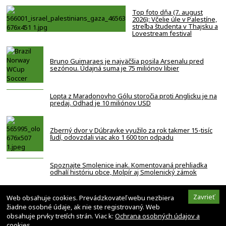
Top foto dňa (7. august
2026): Včelie úle v Palestíne,
streľba študenta v Thajsku a
Lovestream festival
Bruno Guimaraes je najväčšia posila Arsenalu pred
sezónou. Údajná suma je 75 miliónov libier
Lopta z Maradonovho Gólu storočia proti Anglicku je na
predaj. Odhad je 10 miliónov USD
Zberný dvor v Dúbravke využilo za rok takmer 15-tisíc
ľudí, odovzdali viac ako 1 600 ton odpadu
Spoznajte Smolenice inak. Komentovaná prehliadka
odhalí históriu obce, Molpír aj Smolenický zámok
Za smrťou hráča NBA z Memphisu je kokaín a
Zavrieť
Web obsahuje cookies. Prevádzkovateľ webu nezbiera
heroín. Bola to nehoda
žiadne osobné údaje, ak nie ste registrovaný. Web
obsahuje prvky tretích strán. Viac k:
Ochrana osobných údajov a
cookies