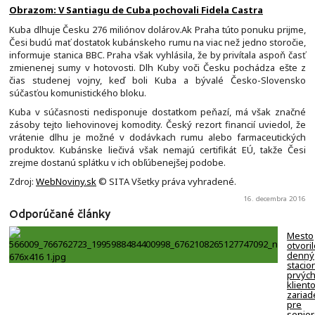
Obrazom: V Santiagu de Cuba pochovali Fidela Castra
Kuba dlhuje Česku 276 miliónov dolárov.Ak Praha túto ponuku prijme,
Česi budú mať dostatok kubánskeho rumu na viac než jedno storočie,
informuje stanica BBC. Praha však vyhlásila, že by privítala aspoň časť
zmienenej sumy v hotovosti. Dlh Kuby voči Česku pochádza ešte z
čias studenej vojny, keď boli Kuba a bývalé Česko-Slovensko
súčasťou komunistického bloku.
Kuba v súčasnosti nedisponuje dostatkom peňazí, má však značné
zásoby tejto liehovinovej komodity. Český rezort financií uviedol, že
vrátenie dlhu je možné v dodávkach rumu alebo farmaceutických
produktov. Kubánske liečivá však nemajú certifikát EÚ, takže Česi
zrejme dostanú splátku v ich obľúbenejšej podobe.
Zdroj:
WebNoviny.sk
© SITA Všetky práva vyhradené.
16. decembra 2016
Odporúčané články
Mesto
otvori
denný
stacion
prvýc
klient
zariad
pre
senio