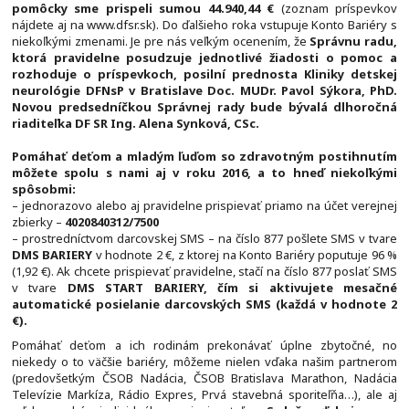
pomôcky sme prispeli sumou 44.940,44 €
(zoznam príspevkov
nájdete aj na www.dfsr.sk). Do ďalšieho roka vstupuje Konto Bariéry s
niekoľkými zmenami. Je pre nás veľkým ocenením, že
Správnu radu,
ktorá pravidelne posudzuje jednotlivé žiadosti o pomoc a
rozhoduje o príspevkoch, posilní prednosta Kliniky detskej
neurológie DFNsP v Bratislave Doc. MUDr. Pavol Sýkora, PhD.
Novou predsedníčkou Správnej rady bude bývalá dlhoročná
riaditeľka DF SR Ing. Alena Synková, CSc.
Pomáhať deťom a mladým ľuďom so zdravotným postihnutím
môžete spolu s nami aj v roku 2016, a to hneď niekoľkými
spôsobmi:
– jednorazovo alebo aj pravidelne prispievať priamo na účet verejnej
zbierky –
4020840312/7500
– prostredníctvom darcovskej SMS – na číslo 877 pošlete SMS v tvare
DMS BARIERY
v hodnote 2 €, z ktorej na Konto Bariéry poputuje 96 %
(1,92 €). Ak chcete prispievať pravidelne, stačí na číslo 877 poslať SMS
v tvare
DMS START BARIERY,
čím si aktivujete mesačné
automatické posielanie darcovských SMS (každá v hodnote 2
€).
Pomáhať deťom a ich rodinám prekonávať úplne zbytočné, no
niekedy o to väčšie bariéry, môžeme nielen vďaka našim partnerom
(predovšetkým ČSOB Nadácia, ČSOB Bratislava Marathon, Nadácia
Televízie Markíza, Rádio Expres, Prvá stavebná sporiteľňa…), ale aj