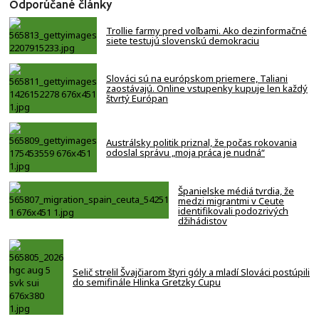
Odporúčané články
Trollie farmy pred voľbami. Ako dezinformačné
siete testujú slovenskú demokraciu
Slováci sú na európskom priemere, Taliani
zaostávajú. Online vstupenky kupuje len každý
štvrtý Európan
Austrálsky politik priznal, že počas rokovania
odoslal správu „moja práca je nudná“
Španielske médiá tvrdia, že
medzi migrantmi v Ceute
identifikovali podozrivých
džihádistov
Selič strelil Švajčiarom štyri góly a mladí Slováci postúpili
do semifinále Hlinka Gretzky Cupu