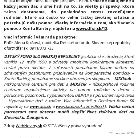
vďaka mnohým individuálnym prispievateľom.
Srdečne ďakujeme za
každý jeden dar, a sme hrdí na to, že všetky príspevky, ktoré
takto dostaneme, do posledného centu rozdeľujeme
rodinám, ktoré sú často vo veľmi ťažkej životnej situácii a
potrebujú našu pomoc. Všetky informácie o tom, ako žiadať o
pomoc z Konta Bariéry, nájdete na
www.dfsr.sk/12
.
Viac informácií Vám rada poskytne:
PhDr. Alena Kuišová, riaditeľka Detského fondu Slovenskej republiky
dfsr@dfsr.sk
; 0911/373 733
DETSKÝ FOND SLOVENSKEJ REPUBLIKY
je občianske združenie, ktoré
vzniklo 12. mája 1990 a odvtedy mnohými konkrétnymi aktivitami
chráni práva dieťaťa. V súčasnosti pomáhame hlavne deťom so
zdravotným postihnutím prispievaním na kompenzačné pomôcky –
Konto Bariéry; pomáhame sociálne ohrozeným skupinám –
MIXklub
–
nízkoprahové centrum pre deti a
MIXáčik
– nízkoprahové rodinné
centrum; organizujeme aktivity na pomoc rodinám s deťmi s
poruchami pozornosti, hyperaktivitou (ADHD) a s poruchami správania
– Hyperaktívne deti v rodine. Viac informácií o Detskom fonde SR
nájdete aj na
www.dfsr.sk
a
www.facebook.com/dfsr.sk
).
Vďaka našim
partnerom sme doteraz mohli zlepšiť život tisíckam detí na
Slovensku. Ďakujeme.
Zdroj:
WebNoviny.sk
© SITA Všetky práva vyhradené.
22. januára 2016