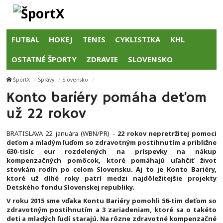
FUTBAL
HOKEJ
TENIS
CYKLISTIKA
KHL
OSTATNÉ ŠPORTY
ZDRAVIE
SLOVENSKO
ŠportX
Správy
Slovensko
Konto bariéry pomáha deťom
už 22 rokov
BRATISLAVA 22. januára (WBN/PR) –
22 rokov nepretržitej pomoci
deťom a mladým ľuďom so zdravotným postihnutím a približne
630-tisíc eur rozdelených na príspevky na nákup
kompenzačných pomôcok, ktoré pomáhajú uľahčiť život
stovkám rodín po celom Slovensku. Aj to je Konto Bariéry,
ktoré už dlhé roky patrí medzi najdôležitejšie projekty
Detského fondu Slovenskej republiky.
V roku 2015 sme vďaka Kontu Bariéry pomohli 56-tim deťom so
zdravotným postihnutím a 3 zariadeniam, ktoré sa o takéto
deti a mladých ľudí starajú. Na rôzne zdravotné kompenzačné