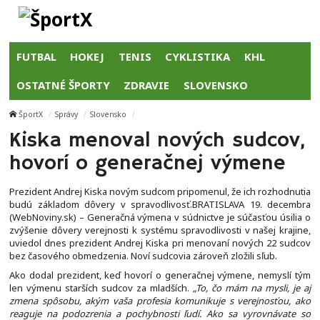
FUTBAL
HOKEJ
TENIS
CYKLISTIKA
KHL
OSTATNÉ ŠPORTY
ZDRAVIE
SLOVENSKO
ŠportX
Správy
Slovensko
Kiska menoval nových sudcov,
hovorí o generačnej výmene
Prezident Andrej Kiska novým sudcom pripomenul, že ich rozhodnutia
budú základom dôvery v spravodlivosť.BRATISLAVA 19. decembra
(WebNoviny.sk) – Generačná výmena v súdnictve je súčasťou úsilia o
zvýšenie dôvery verejnosti k systému spravodlivosti v našej krajine,
uviedol dnes prezident Andrej Kiska pri menovaní nových 22 sudcov
bez časového obmedzenia. Noví sudcovia zároveň zložili sľub.
Ako dodal prezident, keď hovorí o generačnej výmene, nemyslí tým
len výmenu starších sudcov za mladších.
„To, čo mám na mysli, je aj
zmena spôsobu, akým vaša profesia komunikuje s verejnosťou, ako
reaguje na podozrenia a pochybnosti ľudí. Ako sa vyrovnávate so