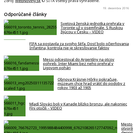
Zdroj:
WebNoviny.sk
© SITA Všetky práva vyhradené.
19. decembra 2016
Odporúčané články
Svetová ženská jednotka prehrala v
Toronte už v osemfinále. S Ruskou
žijúcou v Česku – VIDEO
FIFA sa postavila za svojho šéfa. Dosť bolo očierňovania
Infantina, kontrola nie je skresľovanie faktov
Messi odcestoval do Argentíny na otcov
pohreb. Inter Miami bez neho prehral v
Ligovom pohári
Obnova Krásnej Hôrky pokračuje,
múzeum chce hrad vrátiť do podoby z
rokov 1903 až 1905
Mladí Slováci boli v Kanade blízko bronzu, ale nakoniec
Fíni otočili – VIDEO
Mesto
otvori
denný