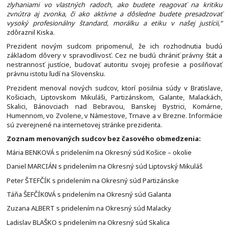
zlyhaniami vo vlastných radoch, ako budete reagovať na kritiku
zvnútra aj zvonka, či ako aktívne a dôsledne budete presadzovať
vysoký profesionálny štandard, morálku a etiku v našej justícii,“
zdôraznil Kiska.
Prezident novým sudcom pripomenul, že ich rozhodnutia budú
základom dôvery v spravodlivosť. Cez ne budú chrániť právny štát a
nestrannosť justície, budovať autoritu svojej profesie a posilňovať
právnu istotu ľudí na Slovensku.
Prezident menoval nových sudcov, ktorí posilnia súdy v Bratislave,
Košiciach, Liptovskom Mikuláši, Partizánskom, Galante, Malackách,
Skalici, Bánovciach nad Bebravou, Banskej Bystrici, Komárne,
Humennom, vo Zvolene, v Námestove, Trnave a v Brezne. Informácie
sú zverejnené na internetovej stránke prezidenta.
Zoznam menovaných sudcov bez časového obmedzenia:
Mária BENKOVÁ s pridelením na Okresný súd Košice – okolie
Daniel MARCIÁN s pridelením na Okresný súd Liptovský Mikuláš
Peter ŠTEFČÍK s pridelením na Okresný súd Partizánske
Táňa ŠEFČÍK0VÁ s pridelením na Okresný súd Galanta
Zuzana ALBERT s pridelením na Okresný súd Malacky
Ladislav BLAŠKO s pridelením na Okresný súd Skalica