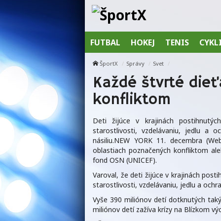
FUTBAL
HOKEJ
TENIS
CYKL
ŠportX
Správy
Svet
Každé štvrté dieť
konfliktom
Deti žijúce v krajinách postihnutýc
starostlivosti, vzdelávaniu, jedlu 
násiliu.NEW YORK 11. decembra (WebN
oblastiach poznačených konfliktom ale
fond OSN (UNICEF).
Varoval, že deti žijúce v krajinách post
starostlivosti, vzdelávaniu, jedlu a och
Vyše 390 miliónov detí dotknutých taký
miliónov detí zažíva krízy na Blízkom vý