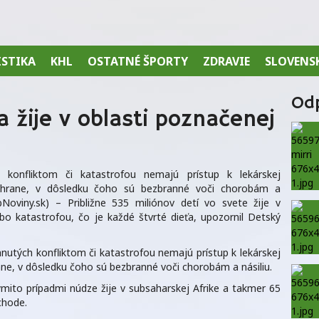
ISTIKA
KHL
OSTATNÉ ŠPORTY
ZDRAVIE
SLOVENS
Od
a žije v oblasti poznačenej
h konfliktom či katastrofou nemajú prístup k lekárskej
a ochrane, v dôsledku čoho sú bezbranné voči chorobám a
oviny.sk) – Približne 535 miliónov detí vo svete žije v
bo katastrofou, čo je každé štvrté dieťa, upozornil Detský
ihnutých konfliktom či katastrofou nemajú prístup k lekárskej
rane, v dôsledku čoho sú bezbranné voči chorobám a násiliu.
mito prípadmi núdze žije v subsaharskej Afrike a takmer 65
chode.