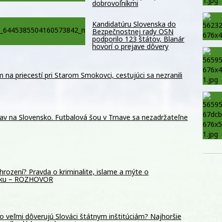
dobrovoľníkmi
Kandidatúru Slovenska do
Bezpečnostnej rady OSN
podporilo 123 štátov, Blanár
hovorí o prejave dôvery
m na priecestí pri Starom Smokovci, cestujúci sa nezranili
av na Slovensko. Futbalová šou v Trnave sa nezadržateľne
hrození? Pravda o kriminalite, islame a mýte o
sku – ROZHOVOR
o veľmi dôverujú Slováci štátnym inštitúciám? Najhoršie