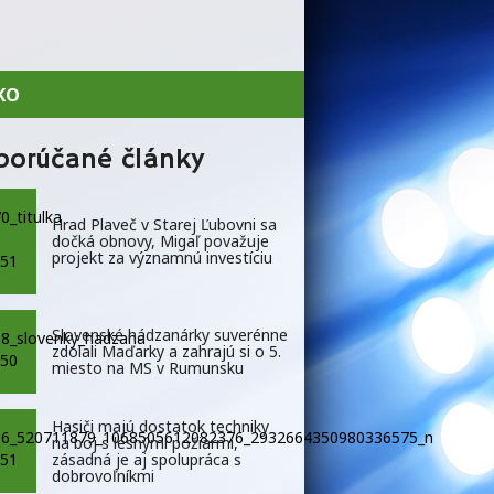
KO
porúčané články
Hrad Plaveč v Starej Ľubovni sa
dočká obnovy, Migaľ považuje
projekt za významnú investíciu
Slovenské hádzanárky suverénne
zdolali Maďarky a zahrajú si o 5.
miesto na MS v Rumunsku
Hasiči majú dostatok techniky
na boj s lesnými požiarmi,
zásadná je aj spolupráca s
dobrovoľníkmi