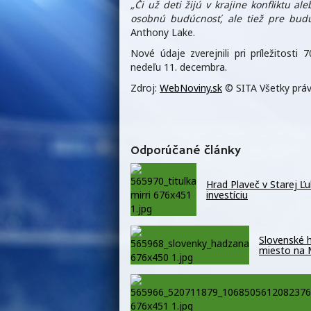
„Či už deti žijú v krajine konfliktu al
osobnú budúcnosť, ale tiež pre budú
Anthony Lake.
Nové údaje zverejnili pri príležitosti
nedeľu 11. decembra.
Zdroj:
WebNoviny.sk
© SITA Všetky práv
Odporúčané články
Hrad Plaveč v Starej Ľ
investíciu
Slovenské h
miesto na