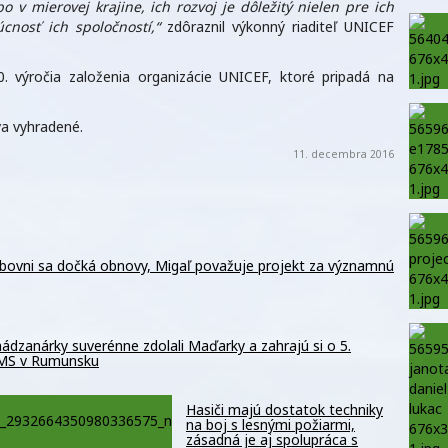
ebo v mierovej krajine, ich rozvoj je dôležitý nielen pre ich
cnosť ich spoločností,“
zdôraznil výkonný riaditeľ UNICEF
 70. výročia založenia organizácie UNICEF, ktoré pripadá na
a vyhradené.
11. decembra 2016
ubovni sa dočká obnovy, Migaľ považuje projekt za významnú
ádzanárky suverénne zdolali Maďarky a zahrajú si o 5.
 MS v Rumunsku
Hasiči majú dostatok techniky
na boj s lesnými požiarmi,
zásadná je aj spolupráca s