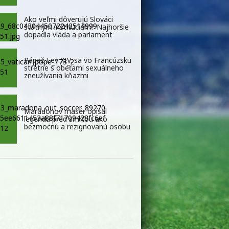
Ako veľmi dôverujú Slováci
štátnym inštitúciám? Najhoršie
dopadla vláda a parlament
Pápež Lev XIV. sa vo Francúzsku
stretne s obeťami sexuálneho
zneužívania kňazmi
Maradonov masér opísal
legendu pred smrťou ako
bezmocnú a rezignovanú osobu