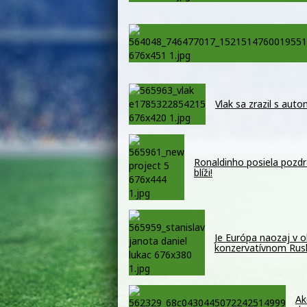
Vlak sa zrazil s auto
Ronaldinho posiela pozdr
blíži!
Je Európa naozaj v o
konzervatívnom Ru
Ak