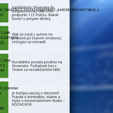
Kandidatúru Slovenska do
Bezpečnostnej rady OSN
podporilo 123 štátov, Blanár
hovorí o prejave dôvery
Vlak sa zrazil s autom na
priecestí pri Starom Smokovci,
cestujúci sa nezranili
Ronaldinho posiela pozdrav na
Slovensko. Futbalová šou v
Trnave sa nezadržateľne blíži!
Je Európa naozaj v ohrození?
Pravda o kriminalite, islame a
mýte o konzervatívnom Rusku –
ROZHOVOR