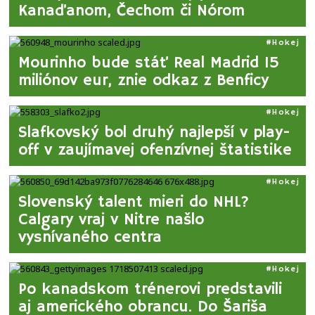
Kanaďanom, Čechom či Nórom
Hokej
Mourinho bude stáť Real Madrid 15
miliónov eur, znie odkaz z Benficy
Hokej
Slafkovský bol druhý najlepší v play-
off v zaujímavej ofenzívnej štatistike
Hokej
Slovenský talent mieri do NHL?
Calgary vraj v Nitre našlo
vysnívaného centra
Hokej
Po kanadskom trénerovi predstavili
aj amerického obrancu. Do Šariša