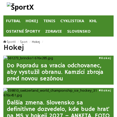
FUTBAL
HOKEJ
TENIS
CYKLISTIKA
KHL
OSTATNÉ ŠPORTY
ZDRAVIE
SLOVENSKO
ŠportX
Šport
Hokej
Hokej
Hokej
Do Popradu sa vracia odchovanec,
aby vystužil obranu. Kamzíci zbroja
pred novou sezónou
Hokej
Ďalšia zmena. Slovensko sa
definitívne dozvedelo, kde bude hrať
na MS v hokeji 2027 – ANKETA, FOTO