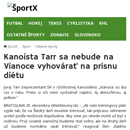
FUTBAL
HOKEJ
TENIS
CYKLISTIKA
KHL
OSTATNÉ ŠPORTY
ZDRAVIE
SLOVENSKO
ŠportX
Šport
Ostatné športy
Kanoista Tarr sa nebude na
Vianoce vyhovárať na prísnu
diétu
Juraj Tarr (reprezentant SR v rýchlostnej kanoistike): „Vianoce sú iba
raz v roku. Preto si ich viem vychutnať naplno. Aj atmosférou, aj
jedlom.“
BRATISLAVA 25. decembra (WebNoviny.sk) – „Ak nám tréningový plán
vyjde tak, že na Štedrý deň musíme trénovať, tak prípravu stihneme
urobiť podľa možností dopoludnia. Aby sme po obede mohli už byť s
rodinou. Prvý sviatok vianočný budeme mať voľno, ale na druhý deň
už budeme normálne opäť trénovať,“ reagoval člen zlatého