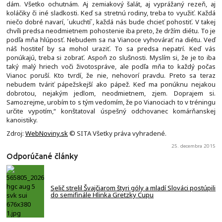
dám. Všetko ochutnám. Aj zemiakový šalát, aj vyprážaný rezeň, aj
koláčiky či iné sladkosti. Keď sa stretnú rodiny, treba to využiť. Každá
niečo dobré navarí, ´ukuchtí´, každá nás bude chcieť pohostiť. V takej
chvíli predsa neodmietnem pohostenie iba preto, že držím diétu. To je
podľa mňa hlúposť. Nebudem sa na Vianoce vyhovárať na diétu. Veď
náš hostiteľ by sa mohol uraziť. To sa predsa nepatrí. Keď vás
ponúkajú, treba si zobrať. Aspoň zo slušnosti. Myslím si, že je to iba
taký malý hriech voči životospráve, ale podľa mňa to každý počas
Vianoc poruší. Kto tvrdí, že nie, nehovorí pravdu. Preto sa teraz
nebudem tváriť pápežskejší ako pápež. Keď ma ponúknu nejakou
dobrotou, nejakým jedlom, neodmietnem, zjem. Doprajem si.
Samozrejme, urobím to s tým vedomím, že po Vianociach to v tréningu
určite vypotím,“ konštatoval úspešný odchovanec komárňanskej
kanoistiky.
Zdroj:
WebNoviny.sk
© SITA Všetky práva vyhradené.
25. decembra 2015
Odporúčané články
Selič strelil Švajčiarom štyri góly a mladí Slováci postúpili
do semifinále Hlinka Gretzky Cupu