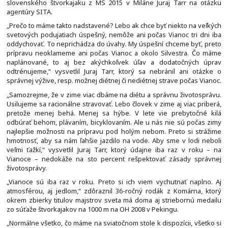
slovenského štvorkajaku z MS 2015 v Miláne Juraj Tarr na otázku
agentúry SITA.
„Prečo to máme takto nadstavené? Lebo ak chce byť niekto na veľkých
svetových podujatiach úspešný, nemôže ani počas Vianoc tri dni iba
oddychovať. To neprichádza do úvahy. My úspešní chceme byť, preto
prípravu neoklameme ani počas Vianoc a okolo Silvestra. Čo máme
naplánované, to aj bez akýchkoľvek úľav a dodatočných úprav
odtrénujeme,“ vysvetlil Juraj Tarr, ktorý sa nebránil ani otázke o
správnej výžive, resp. možnej diétnej či nediétnej strave počas Vianoc.
„Samozrejme, že v zime viac dbáme na diétu a správnu životosprávu.
Usilujeme sa racionálne stravovať. Lebo človek v zime aj viac priberá,
pretože menej behá. Menej sa hýbe. V lete vie prebytočné kilá
odbúrať behom, plávaním, bicyklovaním. Ale u nás nie sú počas zimy
najlepšie možnosti na prípravu pod holým nebom. Preto si strážime
hmotnosť, aby sa nám ľahšie jazdilo na vode. Aby sme v lodi neboli
veľmi ťažkí,“ vysvetlil Juraj Tarr, ktorý údajne iba raz v roku – na
Vianoce – nedokáže na sto percent rešpektovať zásady správnej
životosprávy.
„Vianoce sú iba raz v roku. Preto si ich viem vychutnať naplno. Aj
atmosférou, aj jedlom,“ zdôraznil 36-ročný rodák z Komárna, ktorý
okrem zbierky titulov majstrov sveta má doma aj striebornú medailu
zo súťaže štvorkajakov na 1000 m na OH 2008 v Pekingu.
„Normálne všetko, čo máme na sviatočnom stole k dispozícii, všetko si