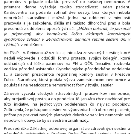
pacientov v prípade infarktu previezť do košickej nemocnice. V
priemere denne vyžaduje takúto starostlivosť jeden pacient.
Kardiocentru sa podarilo zohnať dve sestry, bez ktorých nebola
nepretržitá starostlivosť možná. Jedna na oddelení v minulosti
pracovala a je zaškolená, ďalšia má takisto dlhoročnú prax a bola
presunutá z oddelenia operačných sál.
„Môžem potvrdiť, že personál
je pripravený, aby komplexnú liečbu akútnych koronárnych
syndrómov zvládol v 24-hodinovom dennom režime sedem dní v
týždni,“
uviedol Kmec.
Vo FNsP J. A. Reimana už vznikla aj iniciatíva zdravotných sestier, ktoré
nedali výpovede a odsúdili formu protestu svojich kolegýň, ktoré
odchádzajú od lôžka pacientov na PN a OČR. Iniciatívu rozbehla
vedúca pôrodná asistentka Gynekologicko-pôrodnického oddelenia
II. a zároveň prezidentka regionálnej komory sestier v Prešove
Ľubica Staroňová, ktorá podala výzvu zamestnancom nemocnice a
poukázala na neetickosť a nemorálnosť formy štrajku sestier.
Zároveň vyzvala všetkých zdravotníckych pracovníkov nemocnice,
aby prejavili svoj postoj a do pondelka 18. januára chce nazbierať pre
túto iniciatívu na jednotlivých oddeleniach čo najviac podpisov.
Zdôraznila, že prístupom sestier vo výpovediach sú ohrození pacienti,
pričom po prevzatí nových platových dekrétov sa v ich nemocnici ani
nepotvrdili obavy, že by sa sestrám znížili mzdy.
Predsedníčka Základnej odborovej organizácie zdravotných sestier a
pôrodných asistentiek v Prešove Beáta Čonková uviedla, že má z