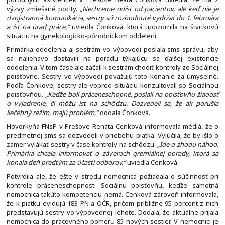
výzvy zmiešané pocity.
„Nechceme odísť od pacientov, ale keď nie je
dvojstranná komunikácia, sestry sú rozhodnuté vydržať do 1. februára
a ísť na úrad práce,“
uviedla Čonková, ktorá upozornila na štvrtkovú
situáciu na gynekologicko-pôrodníckom oddelení.
Primárka oddelenia aj sestrám vo výpovedi poslala sms správu, aby
sa naliehavo dostavili na poradu týkajúcu sa ďalšej existencie
oddelenia. V tom čase ale začali k sestrám chodiť kontroly zo Sociálnej
poisťovne. Sestry vo výpovedi považujú toto konanie za úmyselné.
Podľa Čonkovej sestry ale vopred situáciu konzultovali so Sociálnou
poisťovňou.
„Keďže boli práceneschopné, poslali na poisťovňu žiadosť
o vyjadrenie, či môžu ísť na schôdzu. Dozvedeli sa, že ak porušia
liečebný režim, majú problém,“
dodala Čonková.
Hovorkyňa FNsP v Prešove Renáta Cenková informovala médiá, že o
predmetnej sms sa dozvedeli v priebehu piatka. Vylúčila, že by išlo o
zámer vylákať sestry v čase kontroly na schôdzu.
„Ide o zhodu náhod.
Primárka chcela informovať o záveroch gremiálnej porady, ktorá sa
konala deň predtým za účasti odborov,“
uviedla Cenková.
Potvrdila ale, že ešte v stredu nemocnica požiadala o súčinnosť pri
kontrole práceneschopnosti Sociálnu poisťovňu, keďže samotná
nemocnica takúto kompetenciu nemá. Cenková zároveň informovala,
že k piatku evidujú 183 PN a OČR, pričom približne 95 percent z nich
predstavujú sestry vo výpovednej lehote. Dodala, že aktuálne prijala
nemocnica do pracovného pomeru 85 nových sestier. V nemocnici je