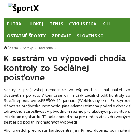
FUTBAL
HOKEJ
TENIS
CYKLISTIKA
KHL
OSTATNÉ ŠPORTY
ZDRAVIE
SLOVENSKO
ŠportX
Správy
Slovensko
K sestrám vo výpovedi chodia
kontroly zo Sociálnej
poisťovne
Sestry z prešovskej nemocnice vo výpovedi sa mali naliehavo
dostaviť na poradu. V tom čase k nim však začali chodiť kontroly zo
Sociálnej poisťovne.PREŠOV 15. januára (WebNoviny.sk) – Po štyroch
dňoch sa prešovskej nemocnici Jána Adama Reimana podarilo obnoviť
zdravotnú starostlivosť v pôvodnom režime pre akútnych pacientov s
infarktom myokardu. Tá bola obmedzená pre nedostatok zdravotných
sestier po podaní hromadných výpovedí.
Ako uviedol prednosta kardiocentra Ján Kmec, doteraz boli nútení