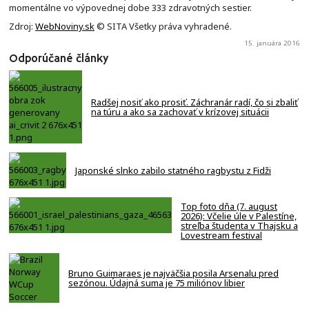
momentálne vo výpovednej dobe 333 zdravotných sestier.
Zdroj:
WebNoviny.sk
© SITA Všetky práva vyhradené.
15. januára 2016
Odporúčané články
Radšej nosiť ako prosiť. Záchranár radí, čo si zbaliť
na túru a ako sa zachovať v krízovej situácii
Japonské slnko zabilo statného ragbystu z Fidži
Top foto dňa (7. august
2026): Včelie úle v Palestíne,
streľba študenta v Thajsku a
Lovestream festival
Bruno Guimaraes je najväčšia posila Arsenalu pred
sezónou. Údajná suma je 75 miliónov libier