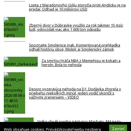
Lopta z Maradonovho Gólu storočia proti Anglicku je na
predaj. Odhad je 10 miliónov USD
Zberný dvor v Dúbravke využilo za rok takmer 15-tisíc
ľudí, odovzdali viac ako 1 600 ton odpadu
Spoznajte Smolenice inak. Komentovaná prehliadka
odhalí históriu obce, Molpír aj Smolenický zámok
Za smrťou hráča NBA z Memphisu je kokaín a
heroín. Bola to nehoda
Desivo vyzerajúca nehoda na D1. Dodávka zhorela v
priebehu niekoľkých minút, jeden vodič skončil s
vážnymi zraneniami – VIDEO
Volko chváli svojho nástupcu Machatu. Má na to,
aby prekonal moje rekordy, tvrdí slovenský
Zavrieť
Web obsahuje cookies. Prevádzkovateľ webu nezbiera
rekordér