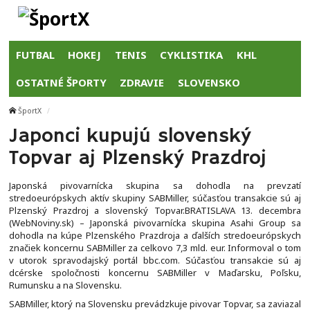
FUTBAL
HOKEJ
TENIS
CYKLISTIKA
KHL
OSTATNÉ ŠPORTY
ZDRAVIE
SLOVENSKO
ŠportX
Japonci kupujú slovenský
Topvar aj Plzenský Prazdroj
Japonská pivovarnícka skupina sa dohodla na prevzatí
stredoeurópskych aktív skupiny SABMiller, súčasťou transakcie sú aj
Plzenský Prazdroj a slovenský Topvar.BRATISLAVA 13. decembra
(WebNoviny.sk) – Japonská pivovarnícka skupina Asahi Group sa
dohodla na kúpe Plzenského Prazdroja a ďalších stredoeurópskych
značiek koncernu SABMiller za celkovo 7,3 mld. eur. Informoval o tom
v utorok spravodajský portál bbc.com. Súčasťou transakcie sú aj
dcérske spoločnosti koncernu SABMiller v Maďarsku, Poľsku,
Rumunsku a na Slovensku.
SABMiller, ktorý na Slovensku prevádzkuje pivovar Topvar, sa zaviazal