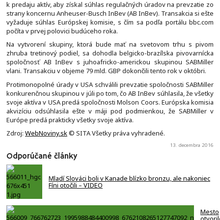
k predaju aktív, aby získal súhlas regulačných úradov na prevzatie zo
strany koncernu Anheuser-Busch InBev (AB InBev). Transakcia si ešte
vyžaduje súhlas Európskej komisie, s čím sa podľa portálu bbc.com
počíta v prvej polovici budúceho roka.
Na vytvorení skupiny, ktorá bude mať na svetovom trhu s pivom
zhruba tretinový podiel, sa dohodla belgicko-brazílska pivovarnícka
spoločnosť AB InBev s juhoafricko-americkou skupinou SABMiller
vlani. Transakciu v objeme 79 mld. GBP dokončili tento rok v októbri.
Protimonopolné úrady v USA schválili prevzatie spoločnosti SABMiller
konkurenčnou skupinou v júli po tom, čo AB InBev súhlasila, že všetky
svoje aktíva v USA predá spoločnosti Molson Coors. Európska komisia
akvizíciu odsúhlasila ešte v máji pod podmienkou, že SABMiller v
Európe predá prakticky všetky svoje aktíva.
Zdroj:
WebNoviny.sk
© SITA Všetky práva vyhradené.
13. decembra 2016
Odporúčané články
Mladí Slováci boli v Kanade blízko bronzu, ale nakoniec
Fíni otočili – VIDEO
Mesto
otvori