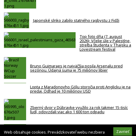
Japonské slnko zabilo statného ragbystu z Fidži
Top foto dňa (7. august
2026): Včelie úle v Palestíne,
streľba študenta v Thajsku a
Lovestream festival
Bruno Guimaraes je najväčšia posila Arsenalu pred
sezónou. Údajná suma je 75 miliónov libier
Lopta z Maradonovho Gólu storočia proti Anglicku je na
predaj. Odhad je 10 miliónov USD
Zberný dvor v Dúbravke využilo za rok takmer 15-tisíc
ľudí, odovzdali viac ako 1 600 ton odpadu
Spoznajte Smolenice inak. Komentovaná prehliadka
Zavrieť
Web obsahuje cookies. Prevádzkovateľ webu nezbiera
odhalí históriu obce, Molpír aj Smolenický zámok