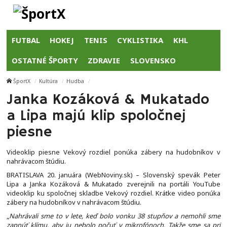
FUTBAL
HOKEJ
TENIS
CYKLISTIKA
KHL
OSTATNÉ ŠPORTY
ZDRAVIE
SLOVENSKO
ŠportX
Kultúra
Hudba
Janka Kozáková & Mukatado
a Lipa majú klip spoločnej
piesne
Videoklip piesne Vekový rozdiel ponúka zábery na hudobníkov v
nahrávacom štúdiu.
BRATISLAVA 20. januára (WebNoviny.sk) – Slovenský spevák Peter
Lipa a Janka Kozáková & Mukatado zverejnili na portáli YouTube
videoklip ku spoločnej skladbe Vekový rozdiel. Krátke video ponúka
zábery na hudobníkov v nahrávacom štúdiu.
„
Nahrávali sme to v lete, keď bolo vonku 38 stupňov a nemohli sme
zapnúť klímu, aby ju nebolo počuť v mikrofónoch. Takže sme sa pri