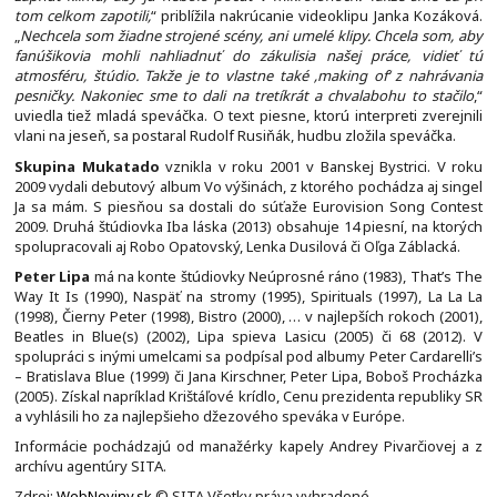
tom celkom zapotili,
“ priblížila nakrúcanie videoklipu Janka Kozáková.
„
Nechcela som žiadne strojené scény, ani umelé klipy. Chcela som, aby
fanúšikovia mohli nahliadnuť do zákulisia našej práce, vidieť tú
atmosféru, štúdio. Takže je to vlastne také ‚making of‘ z nahrávania
pesničky. Nakoniec sme to dali na tretíkrát a chvalabohu to stačilo
,“
uviedla tiež mladá speváčka. O text piesne, ktorú interpreti zverejnili
vlani na jeseň, sa postaral Rudolf Rusiňák, hudbu zložila speváčka.
Skupina Mukatado
vznikla v roku 2001 v Banskej Bystrici. V roku
2009 vydali debutový album Vo výšinách, z ktorého pochádza aj singel
Ja sa mám. S piesňou sa dostali do súťaže Eurovision Song Contest
2009. Druhá štúdiovka Iba láska (2013) obsahuje 14 piesní, na ktorých
spolupracovali aj Robo Opatovský, Lenka Dusilová či Oľga Záblacká.
Peter Lipa
má na konte štúdiovky Neúprosné ráno (1983), That’s The
Way It Is (1990), Naspäť na stromy (1995), Spirituals (1997), La La La
(1998), Čierny Peter (1998), Bistro (2000), … v najlepších rokoch (2001),
Beatles in Blue(s) (2002), Lipa spieva Lasicu (2005) či 68 (2012). V
spolupráci s inými umelcami sa podpísal pod albumy Peter Cardarelli’s
– Bratislava Blue (1999) či Jana Kirschner, Peter Lipa, Boboš Procházka
(2005). Získal napríklad Krištáľové krídlo, Cenu prezidenta republiky SR
a vyhlásili ho za najlepšieho džezového speváka v Európe.
Informácie pochádzajú od manažérky kapely Andrey Pivarčiovej a z
archívu agentúry SITA.
Zdroj:
WebNoviny.sk
© SITA Všetky práva vyhradené.