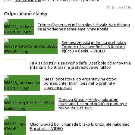
20. januára 2016
Odporúčané články
Tréner Gymerskej má len slová chvály. Na tréningu
sa aj poriadne nasmejeme, vraví Kotala
Svetová ženská jednotka prehrala v
Toronte už v osemfinále. S Ruskou
žijúcou v Česku – VIDEO
FIFA sa postavila za svojho šéfa. Dosť bolo očierňovania
Infantina, kontrola nie je skresľovanie faktov
Messi odcestoval do Argentíny na otcov
pohreb. Inter Miami bez neho prehral v
Ligovom pohári
Obnova Krásnej Hôrky pokračuje,
múzeum chce hrad vrátiť do podoby z
rokov 1903 až 1905
Mladí Slováci boli v Kanade blízko bronzu, ale nakoniec
Fíni otočili – VIDEO