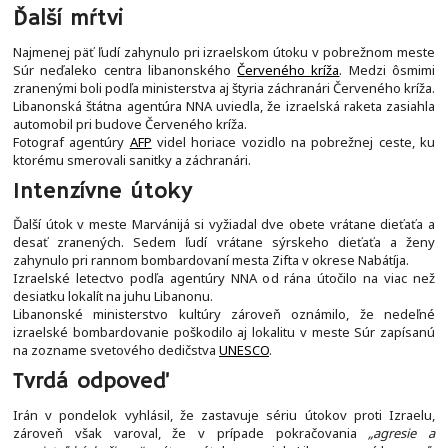
Ďalší mŕtvi
Najmenej päť ľudí zahynulo pri izraelskom útoku v pobrežnom meste
Súr neďaleko centra libanonského
Červeného kríža
. Medzi ôsmimi
zranenými boli podľa ministerstva aj štyria záchranári Červeného kríža.
Libanonská štátna agentúra NNA uviedla, že izraelská raketa zasiahla
automobil pri budove Červeného kríža.
Fotograf agentúry
AFP
videl horiace vozidlo na pobrežnej ceste, ku
ktorému smerovali sanitky a záchranári.
Intenzívne útoky
Ďalší útok v meste Marvánijá si vyžiadal dve obete vrátane dieťaťa a
desať zranených. Sedem ľudí vrátane sýrskeho dieťaťa a ženy
zahynulo pri rannom bombardovaní mesta Zifta v okrese Nabátíja.
Izraelské letectvo podľa agentúry NNA od rána útočilo na viac než
desiatku lokalít na juhu Libanonu.
Libanonské ministerstvo kultúry zároveň oznámilo, že nedeľné
izraelské bombardovanie poškodilo aj lokalitu v meste Súr zapísanú
na zozname svetového dedičstva
UNESCO
.
Tvrdá odpoveď
Irán v pondelok vyhlásil, že zastavuje sériu útokov proti Izraelu,
zároveň však varoval, že v prípade pokračovania
„agresie a