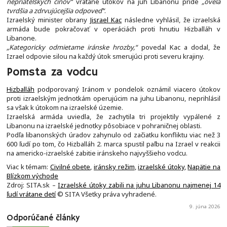
nepriateľských činov“
vrátane útokov na juh Libanonu príde
„oveľa
tvrdšia a zdrvujúcejšia odpoveď“
.
Izraelský minister obrany
Jisrael Kac
následne vyhlásil, že izraelská
armáda bude pokračovať v operáciách proti hnutiu Hizballáh v
Libanone.
„Kategoricky odmietame iránske hrozby,“
povedal Kac a dodal, že
Izrael odpovie silou na každý útok smerujúci proti severu krajiny.
Pomsta za vodcu
Hizballáh
podporovaný Iránom v pondelok oznámil viacero útokov
proti izraelským jednotkám operujúcim na juhu Libanonu, neprihlásil
sa však k útokom na izraelské územie.
Izraelská armáda uviedla, že zachytila tri projektily vypálené z
Libanonu na izraelské jednotky pôsobiace v pohraničnej oblasti.
Podľa libanonských úradov zahynulo od začiatku konfliktu viac než 3
600 ľudí po tom, čo Hizballáh 2. marca spustil paľbu na Izrael v reakcii
na americko-izraelské zabitie iránskeho najvyššieho vodcu.
Viac k témam:
Civilné obete
,
iránsky režim
,
izraelské útoky
,
Napätie na
Blízkom východe
Zdroj: SITA.sk –
Izraelské útoky zabili na juhu Libanonu najmenej 14
ľudí vrátane detí
© SITA Všetky práva vyhradené.
9. júna 2026
Odporúčané články