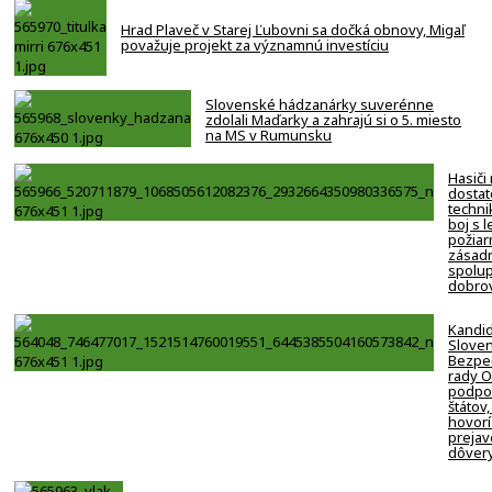
Hrad Plaveč v Starej Ľubovni sa dočká obnovy, Migaľ
považuje projekt za významnú investíciu
Slovenské hádzanárky suverénne
zdolali Maďarky a zahrajú si o 5. miesto
na MS v Rumunsku
Hasiči
dostat
techni
boj s 
požiar
zásadn
spolup
dobro
Kandi
Slove
Bezpe
rady 
podpor
štátov,
hovorí
prejav
dôver