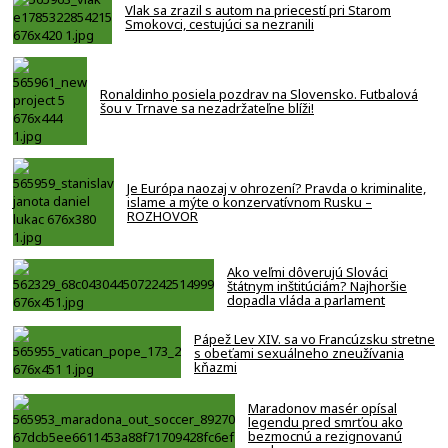
Vlak sa zrazil s autom na priecestí pri Starom
Smokovci, cestujúci sa nezranili
Ronaldinho posiela pozdrav na Slovensko. Futbalová
šou v Trnave sa nezadržateľne blíži!
Je Európa naozaj v ohrození? Pravda o kriminalite,
islame a mýte o konzervatívnom Rusku –
ROZHOVOR
Ako veľmi dôverujú Slováci
štátnym inštitúciám? Najhoršie
dopadla vláda a parlament
Pápež Lev XIV. sa vo Francúzsku stretne
s obeťami sexuálneho zneužívania
kňazmi
Maradonov masér opísal
legendu pred smrťou ako
bezmocnú a rezignovanú