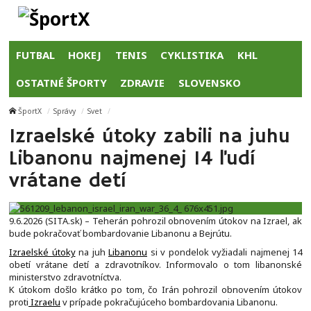
FUTBAL
HOKEJ
TENIS
CYKLISTIKA
KHL
OSTATNÉ ŠPORTY
ZDRAVIE
SLOVENSKO
ŠportX
Správy
Svet
Izraelské útoky zabili na juhu
Libanonu najmenej 14 ľudí
vrátane detí
9.6.2026 (SITA.sk) – Teherán pohrozil obnovením útokov na Izrael, ak
bude pokračovať bombardovanie Libanonu a Bejrútu.
Izraelské útoky
na juh
Libanonu
si v pondelok vyžiadali najmenej 14
obetí vrátane detí a zdravotníkov. Informovalo o tom libanonské
ministerstvo zdravotníctva.
K útokom došlo krátko po tom, čo Irán pohrozil obnovením útokov
proti
Izraelu
v prípade pokračujúceho bombardovania Libanonu.