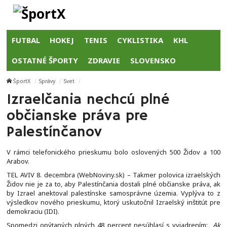
FUTBAL
HOKEJ
TENIS
CYKLISTIKA
KHL
OSTATNÉ ŠPORTY
ZDRAVIE
SLOVENSKO
ŠportX
Správy
Svet
Izraelčania nechcú plné
občianske práva pre
Palestínčanov
V rámci telefonického prieskumu bolo oslovených 500 Židov a 100
Arabov.
TEL AVIV 8. decembra (WebNoviny.sk) – Takmer polovica izraelských
Židov nie je za to, aby Palestínčania dostali plné občianske práva, ak
by Izrael anektoval palestínske samosprávne územia. Vyplýva to z
výsledkov nového prieskumu, ktorý uskutočnil Izraelský inštitút pre
demokraciu (IDI).
Spomedzi opýtaných plných 48 percent nesúhlasí s vyjadrením: „
Ak