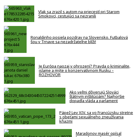
Vlak sa zrazil s autom na priecestí pri Starom
Smokovci, cestujúci sa nezranili
Ronaldinho posiela pozdrav na Slovensko. Futbalová
šou v Trnave sa nezadržateľne blíži!
Je Európa naozaj v ohrození? Pravda o kriminalite,
islame a mýte o konzervatívnom Rusku –
ROZHOVOR
Ako veľmi dôverujú Slováci
štátnym inštitúciám? Najhoršie
dopadla vláda a parlament
Pápež Lev XIV. sa vo Francúzsku stretne
s obeťami sexuálneho zneužívania
kňazmi
Maradonov masér opísal