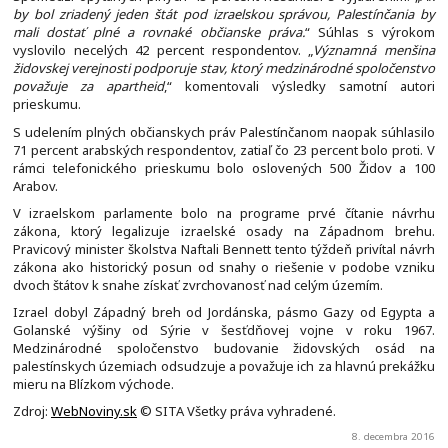
by bol zriadený jeden štát pod izraelskou správou, Palestínčania by
mali dostať plné a rovnaké občianske práva.
“ Súhlas s výrokom
vyslovilo necelých 42 percent respondentov. „
Významná menšina
židovskej verejnosti podporuje stav, ktorý medzinárodné spoločenstvo
považuje za apartheid
,“ komentovali výsledky samotní autori
prieskumu.
S udelením plných občianskych práv Palestínčanom naopak súhlasilo
71 percent arabských respondentov, zatiaľ čo 23 percent bolo proti. V
rámci telefonického prieskumu bolo oslovených 500 Židov a 100
Arabov.
V izraelskom parlamente bolo na programe prvé čítanie návrhu
zákona, ktorý legalizuje izraelské osady na Západnom brehu.
Pravicový minister školstva Naftali Bennett tento týždeň privítal návrh
zákona ako historický posun od snahy o riešenie v podobe vzniku
dvoch štátov k snahe získať zvrchovanosť nad celým územím.
Izrael dobyl Západný breh od Jordánska, pásmo Gazy od Egypta a
Golanské výšiny od Sýrie v šesťdňovej vojne v roku 1967.
Medzinárodné spoločenstvo budovanie židovských osád na
palestínskych územiach odsudzuje a považuje ich za hlavnú prekážku
mieru na Blízkom východe.
Zdroj:
WebNoviny.sk
© SITA Všetky práva vyhradené.
8. decembra 2016