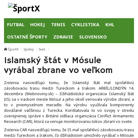
FUTBAL
HOKEJ
TENIS
CYKLISTIKA
KHL
OSTATNÉ ŠPORTY
ZDRAVIE
SLOVENSKO
ŠportX
Správy
Svet
Islamský štát v Mósule
vyrábal zbrane vo veľkom
Zistenia nasvedčujú tomu, že Islamský štát mal spoľahlivú
zásobovaciu trasu medzi Tureckom a Irakom. ARBÍL/LONDÝN 14.
decembra (Webnoviny.sk) – Džihádistická organizácia Islamský štát
(IS) sa v irackom meste Mósul a jeho okolí venovala výrobe zbraní, a
to v priemyselnom meradle. Na výrobu využívala komponenty
dovážané väčšinou z Turecka. Konštatovala to vo svojej v stredu
zverejnenej správe v Británii sídliaca organizácia Conflict Armaments
Research (CAR), ktorá sa venuje monitorovaniu tokov zbraní vo svete.
Zistenia CAR nasvedčujú tomu, že IS mal spoľahlivú zásobovaciu trasu
medzi Tureckom a Irakom, čo džihádistom umožnilo vyrábať v Mósule