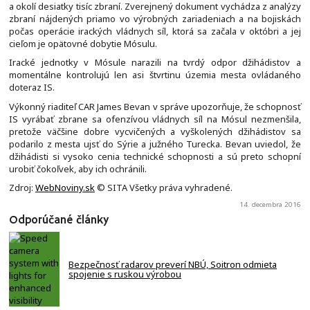
a okolí desiatky tisíc zbraní. Zverejnený dokument vychádza z analýzy
zbraní nájdených priamo vo výrobných zariadeniach a na bojiskách
počas operácie irackých vládnych síl, ktorá sa začala v októbri a jej
cieľom je opätovné dobytie Mósulu.
Iracké jednotky v Mósule narazili na tvrdý odpor džihádistov a
momentálne kontrolujú len asi štvrtinu územia mesta ovládaného
doteraz IS.
Výkonný riaditeľ CAR James Bevan v správe upozorňuje, že schopnosť
IS vyrábať zbrane sa ofenzívou vládnych síl na Mósul nezmenšila,
pretože väčšine dobre vycvičených a vyškolených džihádistov sa
podarilo z mesta ujsť do Sýrie a južného Turecka. Bevan uviedol, že
džihádisti si vysoko cenia technické schopnosti a sú preto schopní
urobiť čokoľvek, aby ich ochránili.
Zdroj:
WebNoviny.sk
© SITA Všetky práva vyhradené.
14. decembra 2016
Odporúčané články
Bezpečnosť radarov preverí NBÚ, Soitron odmieta
spojenie s ruskou výrobou