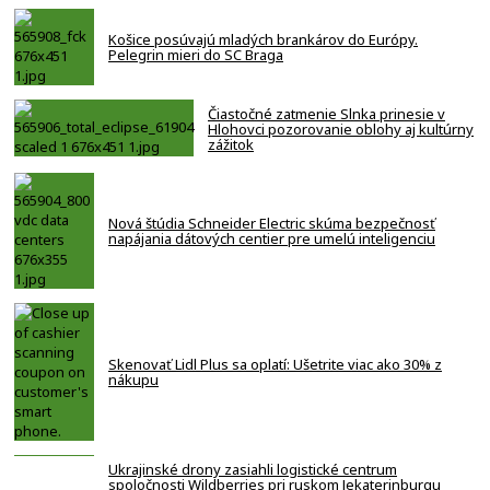
Košice posúvajú mladých brankárov do Európy.
Pelegrin mieri do SC Braga
Čiastočné zatmenie Slnka prinesie v
Hlohovci pozorovanie oblohy aj kultúrny
zážitok
Nová štúdia Schneider Electric skúma bezpečnosť
napájania dátových centier pre umelú inteligenciu
Skenovať Lidl Plus sa oplatí: Ušetrite viac ako 30% z
nákupu
Ukrajinské drony zasiahli logistické centrum
spoločnosti Wildberries pri ruskom Jekaterinburgu