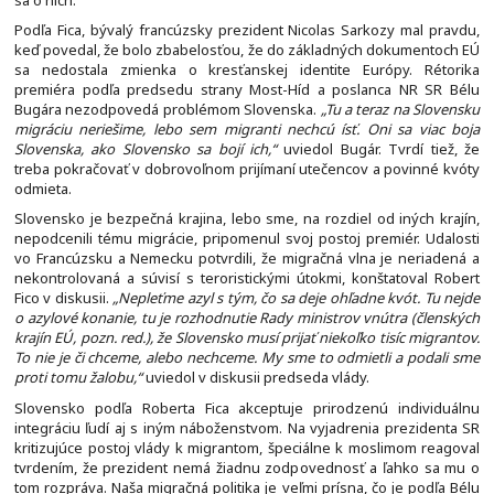
Podľa Fica, bývalý francúzsky prezident Nicolas Sarkozy mal pravdu,
keď povedal, že bolo zbabelosťou, že do základných dokumentoch EÚ
sa nedostala zmienka o kresťanskej identite Európy. Rétorika
premiéra podľa predsedu strany Most-Híd a poslanca NR SR Bélu
Bugára nezodpovedá problémom Slovenska.
„Tu a teraz na Slovensku
migráciu neriešime, lebo sem migranti nechcú ísť. Oni sa viac boja
Slovenska, ako Slovensko sa bojí ich,“
uviedol Bugár. Tvrdí tiež, že
treba pokračovať v dobrovoľnom prijímaní utečencov a povinné kvóty
odmieta.
Slovensko je bezpečná krajina, lebo sme, na rozdiel od iných krajín,
nepodcenili tému migrácie, pripomenul svoj postoj premiér. Udalosti
vo Francúzsku a Nemecku potvrdili, že migračná vlna je neriadená a
nekontrolovaná a súvisí s teroristickými útokmi, konštatoval Robert
Fico v diskusii.
„Nepleťme azyl s tým, čo sa deje ohľadne kvót. Tu nejde
o azylové konanie, tu je rozhodnutie Rady ministrov vnútra (členských
krajín EÚ, pozn. red.), že Slovensko musí prijať niekoľko tisíc migrantov.
To nie je či chceme, alebo nechceme. My sme to odmietli a podali sme
proti tomu žalobu,“
uviedol v diskusii predseda vlády.
Slovensko podľa Roberta Fica akceptuje prirodzenú individuálnu
integráciu ľudí aj s iným náboženstvom. Na vyjadrenia prezidenta SR
kritizujúce postoj vlády k migrantom, špeciálne k moslimom reagoval
tvrdením, že prezident nemá žiadnu zodpovednosť a ľahko sa mu o
tom rozpráva. Naša migračná politika je veľmi prísna, čo je podľa Bélu