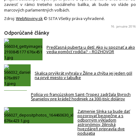
zaviesť v rámci tretieho sociálneho balíka, ak bude vo vláde po
marcových parlamentných voľbách.
Zdroj:
WebNoviny.sk
© SITA Všetky práva vyhradené.
16. januára 2016
Odporúčané články
Predčasná puberta u detí: Ako ju spoznať a ako
vedia pomôcť rodičia? – ROZHOVOR
Skalica prvýkrát vyhrala v Žiline a chýba jej jeden gól
na prvé miesto v tabuľke
Polícia vo francúzskom Saint-Tropez zadržala štyroch
Španielov pre krádež hodiniek za 300-tisíc dolárov
Zatmenie Slnka sa bude dať
pozorovať bezpečne a s
odborným výkladom
astronómov, žilinská
hvezdáreň pripravila dve
podujatia