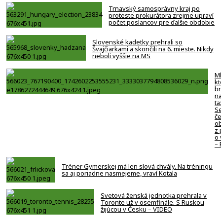
Trnavský samosprávny kraj po
proteste prokurátora zrejme upraví
počet poslancov pre ďalšie obdobie
Slovenské kadetky prehrali so
Švajčiarkami a skončili na 6. mieste. Nikdy
neboli vyššie na MS
Ml
kt
br
na
ta
Se
če
o
z
o 
–
Tréner Gymerskej má len slová chvály. Na tréningu
sa aj poriadne nasmejeme, vraví Kotala
Svetová ženská jednotka prehrala v
Toronte už v osemfinále. S Ruskou
žijúcou v Česku – VIDEO