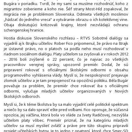
Bugára v poriadku. Tvrdí, že my sami sa musíme rozhodnúť, koho z
migrantov zoberieme a koho nie. Šéf strany Most-Híd zopakoval, že
migrácia nie je problémom Slovenska. Odmieta všetkých moslimov
„hádzať do jedného vreca“ a vytváranie obrazu o ich kolektívnej vine.
Obaja diskutujúci kritizovali krajiny, ktoré nezvládajú ochranu
schengenskej hranice.
Hostia diskusie Slovenského rozhlasu – RTVS Sobotné dialógy sa
vyjadrili aj k štrajku učiteľov. Rober Fico pripomenul, že právo na štrajk
je ústavné právo, no o platoch sa podľa neho musí rozhodovať v
riadnom sociálnom dialógu. Platy učiteľom sa zvyšovali a v rokoch 2012
– 2016 boli zvýšené o 22 percent, čo je najviac zo všetkých
pracovníkov verejnej správy, upozornil premiér. Dodal, že sú
pripravení rokovať s oficiálnymi školskými odbormi o obsahu
programového vyhlásenia vlády. Myslí si, že nespokojnosť prejavuje
zlomok učiteľov a je tam prepojenosť na opozičnú politiku. Béla Bugár
považuje za problém, že premiér chce rokovať iba s oficiálnymi
odbormi, vylučuje mladých učiteľov organizovaných v Nových
školských odboroch.
Myslí si, že k téme školstva by sa malo vyjadriť celé politické spektrum
a niečo by sa dalo spraviť ešte pred voľbami. Fico oponuje, že súčasná
opozícia, jej väčšina, ktorá bola vo vláde za Ivety Radičovej, nezvýšila
učiteľom platy vôbec. Premiér priznal, že na kategóriu mladých
učiteľov sa musí myslieť zvlášť a práve pre túto skupinu pripravili
projekt učiteľských bytov. Je to jedno z opatrení, ktoré chce Smer-SD