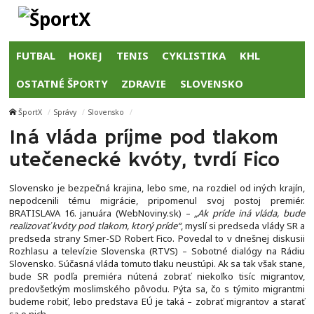
FUTBAL
HOKEJ
TENIS
CYKLISTIKA
KHL
OSTATNÉ ŠPORTY
ZDRAVIE
SLOVENSKO
ŠportX
Správy
Slovensko
Iná vláda príjme pod tlakom
utečenecké kvóty, tvrdí Fico
Slovensko je bezpečná krajina, lebo sme, na rozdiel od iných krajín,
nepodcenili tému migrácie, pripomenul svoj postoj premiér.
BRATISLAVA 16. januára (WebNoviny.sk) –
„Ak príde iná vláda, bude
realizovať kvóty pod tlakom, ktorý príde“
, myslí si predseda vlády SR a
predseda strany Smer-SD Robert Fico. Povedal to v dnešnej diskusii
Rozhlasu a televízie Slovenska (RTVS) – Sobotné dialógy na Rádiu
Slovensko. Súčasná vláda tomuto tlaku neustúpi. Ak sa tak však stane,
bude SR podľa premiéra nútená zobrať niekoľko tisíc migrantov,
predovšetkým moslimského pôvodu. Pýta sa, čo s týmito migrantmi
budeme robiť, lebo predstava EÚ je taká – zobrať migrantov a starať
sa o nich.