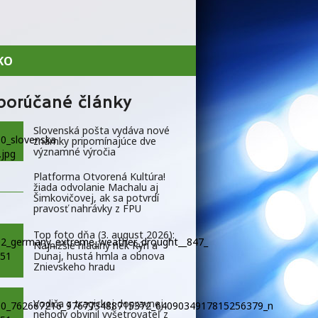
KO
porúčané články
Slovenská pošta vydáva nové
známky pripomínajúce dve
významné výročia
Platforma Otvorená Kultúra!
žiada odvolanie Machalu aj
Šimkovičovej, ak sa potvrdí
pravosť nahrávky z FPU
Top foto dňa (3. august 2026):
Najnižšie hladiny riek Rýn a
Dunaj, hustá hmla a obnova
Znievskeho hradu
Vodiča z tragickej dopravnej
nehody obvinil vyšetrovateľ z