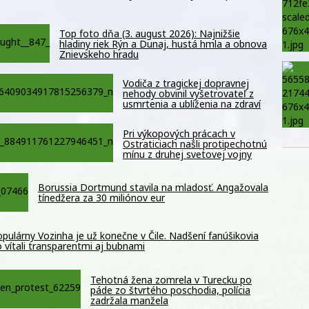
Top foto dňa (3. august 2026): Najnižšie
hladiny riek Rýn a Dunaj, hustá hmla a obnova
Znievskeho hradu
Vodiča z tragickej dopravnej
nehody obvinil vyšetrovateľ z
usmrtenia a ublíženia na zdraví
Pri výkopových prácach v
Ostraticiach našli protipechotnú
mínu z druhej svetovej vojny
Borussia Dortmund stavila na mladosť. Angažovala
tínedžera za 30 miliónov eur
pulárny Vozinha je už konečne v Čile. Nadšení fanúšikovia
 vítali transparentmi aj bubnami
Tehotná žena zomrela v Turecku po
páde zo štvrtého poschodia, polícia
zadržala manžela