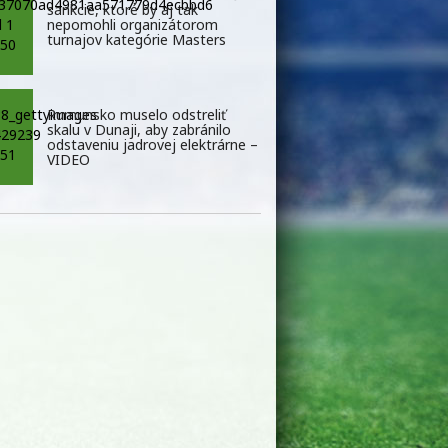
sankcie, ktoré by aj tak
nepomohli organizátorom
turnajov kategórie Masters
Rumunsko muselo odstreliť
skalu v Dunaji, aby zabránilo
odstaveniu jadrovej elektrárne –
VIDEO