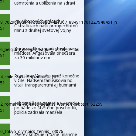
usmrtenia a ublíženia na zdraví
Pri výkopových prácach v
Ostraticiach našli protipechotnú
mínu z druhej svetovej vojny
Borussia Dortmund stavila na
mladosť. Angažovala tínedžera
za 30 miliónov eur
Populárny Vozinha je už konečne
v Čile. Nadšení fanúšikovia ho
vítali transparentmi aj bubnami
Tehotná žena zomrela v Turecku
po páde zo štvrtého poschodia,
polícia zadržala manžela
Zverev kritizuje možné finančné