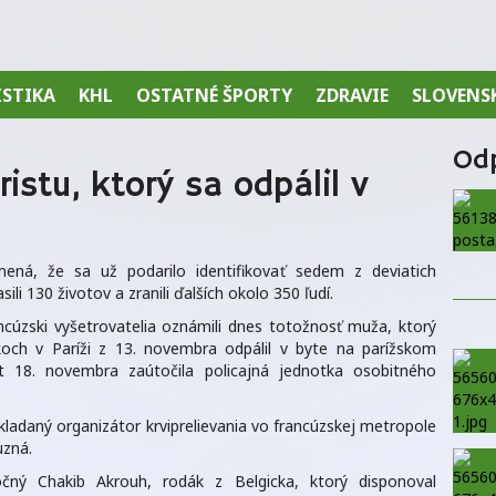
ISTIKA
KHL
OSTATNÉ ŠPORTY
ZDRAVIE
SLOVENS
Od
ristu, ktorý sa odpálil v
ená, že sa už podarilo identifikovať sedem z deviatich
li 130 životov a zranili ďalších okolo 350 ľudí.
ncúzski vyšetrovatelia oznámili dnes totožnosť muža, ktorý
okoch v Paríži z 13. novembra odpálil v byte na parížskom
t 18. novembra zaútočila policajná jednotka osobitného
dpokladaný organizátor krviprelievania vo francúzskej metropole
uzná.
očný Chakib Akrouh, rodák z Belgicka, ktorý disponoval