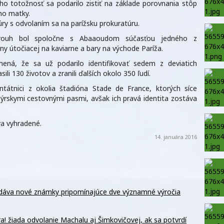
o totožnosť sa podarilo zistiť na základe porovnania stôp
ho matky.
úry s odvolaním sa na parížsku prokuratúru.
 Akrouh bol spoločne s Abaaoudom súčasťou jedného z
iny útočiacej na kaviarne a bary na východe Paríža.
ená, že sa už podarilo identifikovať sedem z deviatich
li 130 životov a zranili ďalších okolo 350 ľudí.
tátnici z okolia štadióna Stade de France, ktorých síce
 sýrskymi cestovnými pasmi, avšak ich pravá identita zostáva
a vyhradené.
14. januára 2016
dáva nové známky pripomínajúce dve významné výročia
! žiada odvolanie Machalu aj Šimkovičovej, ak sa potvrdí