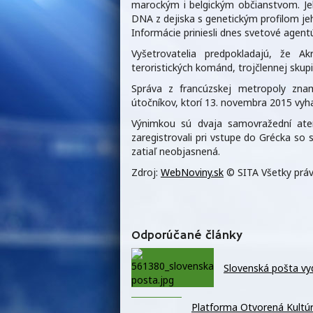
marockým i belgickým občianstvom. Jeh
DNA z dejiska s genetickým profilom je
Informácie priniesli dnes svetové agent
Vyšetrovatelia predpokladajú, že
teroristických kománd, trojčlennej skup
Správa z francúzskej metropoly znam
útočníkov, ktorí 13. novembra 2015 vyhasi
Výnimkou sú dvaja samovražední aten
zaregistrovali pri vstupe do Grécka so
zatiaľ neobjasnená.
Zdroj:
WebNoviny.sk
© SITA Všetky práv
Odporúčané články
Slovenská pošta vy
Platforma Otvorená Kultúra