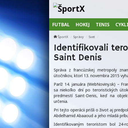
FUTBAL
HOKEJ
TENIS
CYKL
ŠportX
Správy
Svet
Identifikovali tero
Saint Denis
Správa z francúzskej metropoly znam
útočníkov, ktorí 13. novembra 2015 vyhasi
Paríž 14. januára (WebNoviny.sk) – Fra
sa niekoľko dní po teroristických út
predmestí Saint-Denis, keď na objek
určenia.
Pri tejto operácii prišli o život aj pre
Abdelhamid Abaaoud a jeho mladá príb
Identifikovaným teroristom bol 24-r