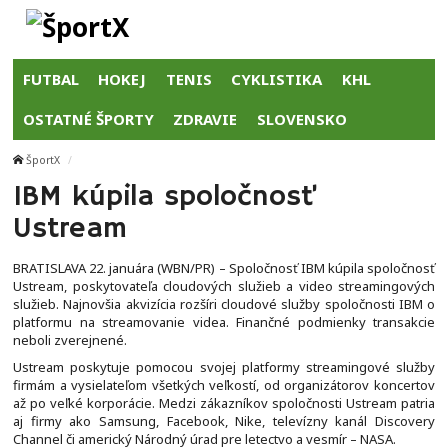
FUTBAL
HOKEJ
TENIS
CYKLISTIKA
KHL
OSTATNÉ ŠPORTY
ZDRAVIE
SLOVENSKO
ŠportX
IBM kúpila spoločnosť
Ustream
BRATISLAVA 22. januára (WBN/PR) – Spoločnosť IBM kúpila spoločnosť
Ustream, poskytovateľa cloudových služieb a video streamingových
služieb. Najnovšia akvizícia rozšíri cloudové služby spoločnosti IBM o
platformu na streamovanie videa. Finančné podmienky transakcie
neboli zverejnené.
Ustream poskytuje pomocou svojej platformy streamingové služby
firmám a vysielateľom všetkých veľkostí, od organizátorov koncertov
až po veľké korporácie. Medzi zákazníkov spoločnosti Ustream patria
aj firmy ako Samsung, Facebook, Nike, televízny kanál Discovery
Channel či americký Národný úrad pre letectvo a vesmír – NASA.