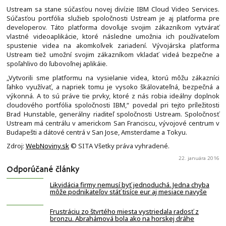
Ustream sa stane súčasťou novej divízie IBM Cloud Video Services.
Súčasťou portfólia služieb spoločnosti Ustream je aj platforma pre
developerov. Táto platforma dovoľuje svojim zákazníkom vytvárať
vlastné videoaplikácie, ktoré následne umožnia ich používateľom
spustenie videa na akomkoľvek zariadení. Vývojárska platforma
Ustream tiež umožní svojim zákazníkom vkladať videá bezpečne a
spoľahlivo do ľubovoľnej aplikáie.
„Vytvorili sme platformu na vysielanie videa, ktorú môžu zákazníci
ľahko využívať, a napriek tomu je vysoko škálovateľná, bezpečná a
výkonná. A to sú práve tie prvky, ktoré z nás robia ideálny doplnok
cloudového portfólia spoločnosti IBM,“ povedal pri tejto príležitosti
Brad Hunstable, generálny riaditeľ spoločnosti Ustream. Spoločnosť
Ustream má centrálu v americkom San Franciscu, vývojové centrum v
Budapešti a dátové centrá v San Jose, Amsterdame a Tokyu.
Zdroj:
WebNoviny.sk
© SITA Všetky práva vyhradené.
22. januára 2016
Odporúčané články
Likvidácia firmy nemusí byť jednoduchá. Jedna chyba
môže podnikateľov stáť tisíce eur aj mesiace navyše
Frustráciu zo štvrtého miesta vystriedala radosť z
bronzu. Abrahámová bola ako na horskej dráhe