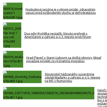
Festivalová sezóna je v plnom prúde, zdravotníci
varujú pred poškodením sluchu aj dehydratáciou
Dva góly Rychlíka nestačili. Slováci prehrali s
Američanmi a zahrajú si o 3. miesto proti Fínom
Hrad Plaveč v Starej Ľubovni sa dočká obnovy, Migaľ
považuje projekt za významnú investíciu
Slovenské hádzanárky suverénne
zdolali Maďarky a zahrajú si o 5. miesto
na MS v Rumunsku
Hasiči
dostat
techni
boj s 
požiar
zásadn