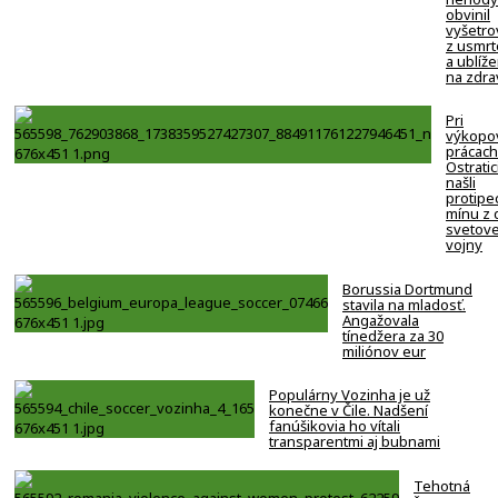
obvinil
vyšetro
z usmrt
a ublíže
na zdra
Pri
výkopo
prácach
Ostratic
našli
protipe
mínu z 
svetove
vojny
Borussia Dortmund
stavila na mladosť.
Angažovala
tínedžera za 30
miliónov eur
Populárny Vozinha je už
konečne v Čile. Nadšení
fanúšikovia ho vítali
transparentmi aj bubnami
Tehotná