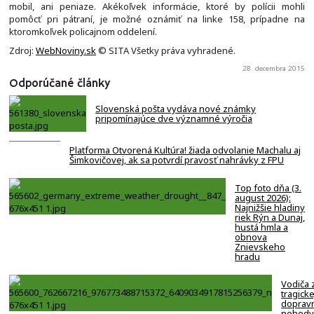
mobil, ani peniaze. Akékoľvek informácie, ktoré by polícii mohli
pomôcť pri pátraní, je možné oznámiť na linke 158, prípadne na
ktoromkoľvek policajnom oddelení.
Zdroj:
WebNoviny.sk
© SITA Všetky práva vyhradené.
28. decembra 2015
Odporúčané články
Slovenská pošta vydáva nové známky
pripomínajúce dve významné výročia
Platforma Otvorená Kultúra! žiada odvolanie Machalu aj
Šimkovičovej, ak sa potvrdí pravosť nahrávky z FPU
Top foto dňa (3.
august 2026):
Najnižšie hladiny
riek Rýn a Dunaj,
hustá hmla a
obnova
Znievskeho
hradu
Vodiča 
tragicke
doprav
nehody