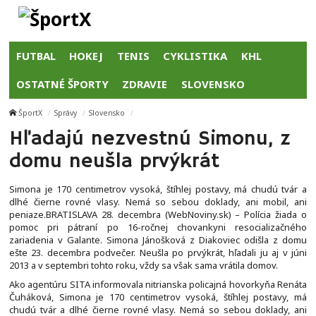
FUTBAL
HOKEJ
TENIS
CYKLISTIKA
KHL
OSTATNÉ ŠPORTY
ZDRAVIE
SLOVENSKO
ŠportX
Správy
Slovensko
Hľadajú nezvestnú Simonu, z
domu neušla prvýkrát
Simona je 170 centimetrov vysoká, štíhlej postavy, má chudú tvár a
dlhé čierne rovné vlasy. Nemá so sebou doklady, ani mobil, ani
peniaze.BRATISLAVA 28. decembra (WebNoviny.sk) – Polícia žiada o
pomoc pri pátraní po 16-ročnej chovankyni resocializačného
zariadenia v Galante. Simona Jánošková z Diakoviec odišla z domu
ešte 23. decembra podvečer. Neušla po prvýkrát, hľadali ju aj v júni
2013 a v septembri tohto roku, vždy sa však sama vrátila domov.
Ako agentúru SITA informovala nitrianska policajná hovorkyňa Renáta
Čuháková, Simona je 170 centimetrov vysoká, štíhlej postavy, má
chudú tvár a dlhé čierne rovné vlasy. Nemá so sebou doklady, ani