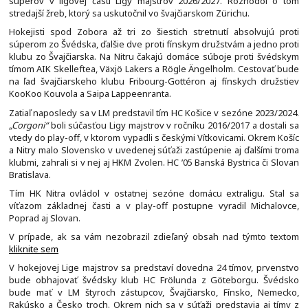
súperov v ligovej časti Ligy majstrov 2026/2027. Rozhodol o tom
stredajší žreb, ktorý sa uskutočnil vo švajčiarskom Zürichu.
Hokejisti spod Zobora až tri zo šiestich stretnutí absolvujú proti
súperom zo Švédska, ďalšie dve proti fínskym družstvám a jedno proti
klubu zo Švajčiarska. Na Nitru čakajú domáce súboje proti švédskym
tímom AIK Skelleftea, Växjö Lakers a Rögle Ängelholm. Cestovať bude
na ľad švajčiarskeho klubu Fribourg-Gottéron aj fínskych družstiev
KooKoo Kouvola a Saipa Lappeenranta.
Zatiaľ naposledy sa v LM predstavil tím HC Košice v sezóne 2023/2024.
„Corgoni“
boli súčasťou Ligy majstrov v ročníku 2016/2017 a dostali sa
vtedy do play-off, v ktorom vypadli s českými Vítkovicami. Okrem Košíc
a Nitry malo Slovensko v uvedenej súťaži zastúpenie aj ďalšími troma
klubmi, zahrali si v nej aj HKM Zvolen. HC ’05 Banská Bystrica či Slovan
Bratislava.
Tím HK Nitra ovládol v ostatnej sezóne domácu extraligu. Stal sa
víťazom základnej časti a v play-off postupne vyradil Michalovce,
Poprad aj Slovan.
V prípade, ak sa vám nezobrazil zdieľaný obsah nad týmto textom
kliknite sem
V hokejovej Lige majstrov sa predstaví dovedna 24 tímov, prvenstvo
bude obhajovať švédsky klub HC Frölunda z Göteborgu. Švédsko
bude mať v LM štyroch zástupcov, Švajčiarsko, Fínsko, Nemecko,
Rakúsko a Česko troch. Okrem nich sa v súťaži predstavia aj tímy z