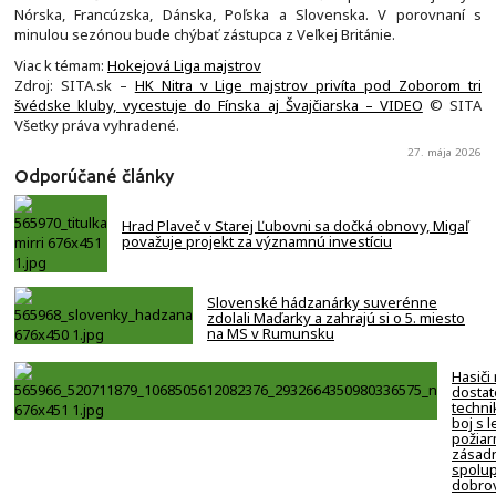
Nórska, Francúzska, Dánska, Poľska a Slovenska. V porovnaní s
minulou sezónou bude chýbať zástupca z Veľkej Británie.
Viac k témam:
Hokejová Liga majstrov
Zdroj: SITA.sk –
HK Nitra v Lige majstrov privíta pod Zoborom tri
švédske kluby, vycestuje do Fínska aj Švajčiarska – VIDEO
© SITA
Všetky práva vyhradené.
27. mája 2026
Odporúčané články
Hrad Plaveč v Starej Ľubovni sa dočká obnovy, Migaľ
považuje projekt za významnú investíciu
Slovenské hádzanárky suverénne
zdolali Maďarky a zahrajú si o 5. miesto
na MS v Rumunsku
Hasiči
dostat
techni
boj s 
požiar
zásadn
spolup
dobro