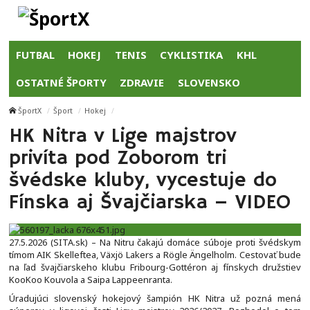
FUTBAL
HOKEJ
TENIS
CYKLISTIKA
KHL
OSTATNÉ ŠPORTY
ZDRAVIE
SLOVENSKO
ŠportX
Šport
Hokej
HK Nitra v Lige majstrov
privíta pod Zoborom tri
švédske kluby, vycestuje do
Fínska aj Švajčiarska – VIDEO
27.5.2026 (SITA.sk) – Na Nitru čakajú domáce súboje proti švédskym
tímom AIK Skelleftea, Växjö Lakers a Rögle Ängelholm. Cestovať bude
na ľad švajčiarskeho klubu Fribourg-Gottéron aj fínskych družstiev
KooKoo Kouvola a Saipa Lappeenranta.
Úradujúci slovenský hokejový šampión HK Nitra už pozná mená