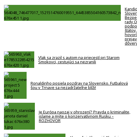
Kandi
Slove
Bezpe
rady 
podpor
štátov,
hovorí
prejav
dôver
Vlak sa zrazil s autom na priecestí pri Starom
Smokovci, cestujúci sa nezranili
Ronaldinho posiela pozdrav na Slovensko. Futbalová
šou v Trnave sa nezadržateľne blíži!
Je Európa naozaj v ohrození? Pravda o kriminalite,
islame a mýte o konzervatívnom Rusku –
ROZHOVOR