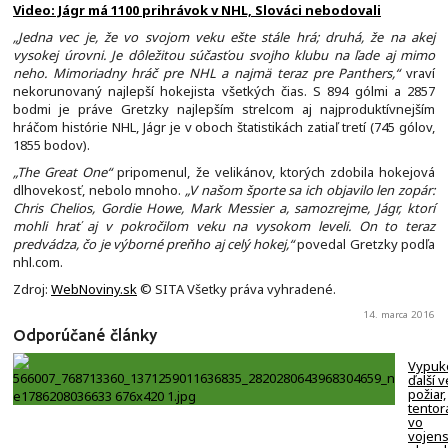
Video: Jágr má 1100 prihrávok v NHL, Slováci nebodovali
„Jedna vec je, že vo svojom veku ešte stále hrá; druhá, že na akej
vysokej úrovni. Je dôležitou súčasťou svojho klubu na ľade aj mimo
neho. Mimoriadny hráč pre NHL a najmä teraz pre Panthers,“
vraví
nekorunovaný najlepší hokejista všetkých čias. S 894 gólmi a 2857
bodmi je práve Gretzky najlepším strelcom aj najproduktívnejším
hráčom histórie NHL, Jágr je v oboch štatistikách zatiaľ tretí (745 gólov,
1855 bodov).
„The Great One“
pripomenul, že velikánov, ktorých zdobila hokejová
dlhovekosť, nebolo mnoho.
„V našom športe sa ich objavilo len zopár:
Chris Chelios, Gordie Howe, Mark Messier a, samozrejme, Jágr, ktorí
mohli hrať aj v pokročilom veku na vysokom leveli. On to teraz
predvádza, čo je výborné preňho aj celý hokej,“
povedal Gretzky podľa
nhl.com.
Zdroj:
WebNoviny.sk
© SITA Všetky práva vyhradené.
14. marca 2016
Odporúčané články
Vypuk
ďalší v
požiar,
tentor
vo
vojen