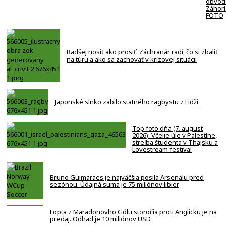
obvod
Záhorí
FOTO
Radšej nosiť ako prosiť. Záchranár radí, čo si zbaliť
na túru a ako sa zachovať v krízovej situácii
Japonské slnko zabilo statného ragbystu z Fidži
Top foto dňa (7. august
2026): Včelie úle v Palestíne,
streľba študenta v Thajsku a
Lovestream festival
Bruno Guimaraes je najväčšia posila Arsenalu pred
sezónou. Údajná suma je 75 miliónov libier
Lopta z Maradonovho Gólu storočia proti Anglicku je na
predaj. Odhad je 10 miliónov USD