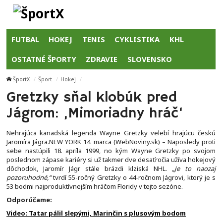
FUTBAL
HOKEJ
TENIS
CYKLISTIKA
KHL
OSTATNÉ ŠPORTY
ZDRAVIE
SLOVENSKO
ŠportX
Šport
Hokej
Gretzky sňal klobúk pred
Jágrom: ‚Mimoriadny hráč‘
Nehrajúca kanadská legenda Wayne Gretzky velebí hrajúcu českú
Jaromíra Jágra.NEW YORK 14. marca (WebNoviny.sk) – Naposledy proti
sebe nastúpili 18. apríla 1999, no kým Wayne Gretzky po svojom
poslednom zápase kariéry si už takmer dve desaťročia užíva hokejový
dôchodok, Jaromír Jágr stále brázdi klziská NHL.
„Je to naozaj
pozoruhodné,“
tvrdí 55-ročný Gretzky o 44-ročnom Jágrovi, ktorý je s
53 bodmi najproduktívnejším hráčom Floridy v tejto sezóne.
Odporúčame:
Video: Tatar pálil slepými, Marinčin s plusovým bodom