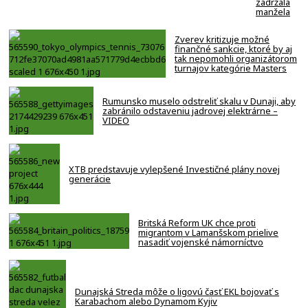
zadržala
manžela
Zverev kritizuje možné
finančné sankcie, ktoré by aj
tak nepomohli organizátorom
turnajov kategórie Masters
Rumunsko muselo odstreliť skalu v Dunaji, aby
zabránilo odstaveniu jadrovej elektrárne –
VIDEO
XTB predstavuje vylepšené Investičné plány novej
generácie
Britská Reform UK chce proti
migrantom v Lamanšskom prielive
nasadiť vojenské námorníctvo
Dunajská Streda môže o ligovú časť EKL bojovať s
Karabachom alebo Dynamom Kyjiv