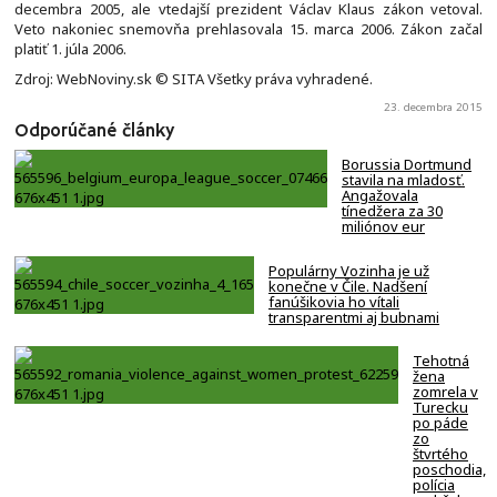
decembra 2005, ale vtedajší prezident Václav Klaus zákon vetoval.
Veto nakoniec snemovňa prehlasovala 15. marca 2006. Zákon začal
platiť 1. júla 2006.
Zdroj: WebNoviny.sk © SITA Všetky práva vyhradené.
23. decembra 2015
Odporúčané články
Borussia Dortmund
stavila na mladosť.
Angažovala
tínedžera za 30
miliónov eur
Populárny Vozinha je už
konečne v Čile. Nadšení
fanúšikovia ho vítali
transparentmi aj bubnami
Tehotná
žena
zomrela v
Turecku
po páde
zo
štvrtého
poschodia,
polícia