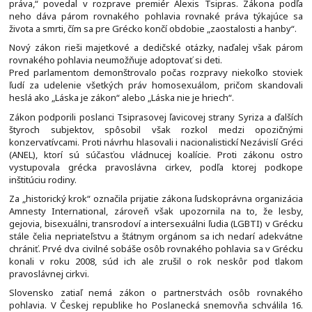
práva,“ povedal v rozprave premiér Alexis Tsipras. Zákona podľa
neho dáva párom rovnakého pohlavia rovnaké práva týkajúce sa
života a smrti, čím sa pre Grécko končí obdobie „zaostalosti a hanby“.
Nový zákon rieši majetkové a dedičské otázky, naďalej však párom
rovnakého pohlavia neumožňuje adoptovať si deti.
Pred parlamentom demonštrovalo počas rozpravy niekoľko stoviek
ľudí za udelenie všetkých práv homosexuálom, pričom skandovali
heslá ako „Láska je zákon“ alebo „Láska nie je hriech“.
Zákon podporili poslanci Tsiprasovej ľavicovej strany Syriza a ďalších
štyroch subjektov, spôsobil však rozkol medzi opozičnými
konzervatívcami. Proti návrhu hlasovali i nacionalistickí Nezávislí Gréci
(ANEL), ktorí sú súčasťou vládnucej koalície. Proti zákonu ostro
vystupovala grécka pravoslávna cirkev, podľa ktorej podkope
inštitúciu rodiny.
Za „historický krok“ označila prijatie zákona ľudskoprávna organizácia
Amnesty International, zároveň však upozornila na to, že lesby,
gejovia, bisexuálni, transrodoví a intersexuálni ľudia (LGBTI) v Grécku
stále čelia nepriateľstvu a štátnym orgánom sa ich nedarí adekvátne
chrániť. Prvé dva civilné sobáše osôb rovnakého pohlavia sa v Grécku
konali v roku 2008, súd ich ale zrušil o rok neskôr pod tlakom
pravoslávnej cirkvi.
Slovensko zatiaľ nemá zákon o partnerstvách osôb rovnakého
pohlavia. V Českej republike ho Poslanecká snemovňa schválila 16.