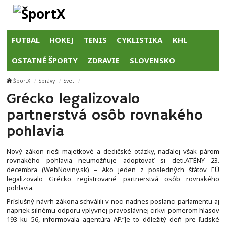
FUTBAL
HOKEJ
TENIS
CYKLISTIKA
KHL
OSTATNÉ ŠPORTY
ZDRAVIE
SLOVENSKO
ŠportX
Správy
Svet
Grécko legalizovalo
partnerstvá osôb rovnakého
pohlavia
Nový zákon rieši majetkové a dedičské otázky, naďalej však párom
rovnakého pohlavia neumožňuje adoptovať si deti.ATÉNY 23.
decembra (WebNoviny.sk) – Ako jeden z posledných štátov EÚ
legalizovalo Grécko registrované partnerstvá osôb rovnakého
pohlavia.
Príslušný návrh zákona schválili v noci nadnes poslanci parlamentu aj
napriek silnému odporu vplyvnej pravoslávnej cirkvi pomerom hlasov
193 ku 56, informovala agentúra AP.“Je to dôležitý deň pre ľudské