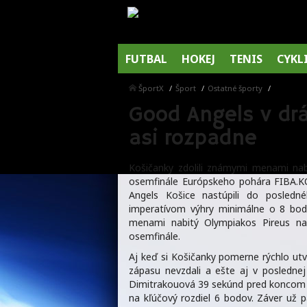
FUTBAL
HOKEJ
TENIS
CYKL
ŠportX
Šport
Ostatné športy
Good Angels v drám
asi rozpadne
Košičanky zdolili známymi menami nabi
osemfinále Európskeho pohára FIBA.K
Angels Košice nastúpili do posled
imperatívom výhry minimálne o 8 bod
menami nabitý Olympiakos Pireus napo
osemfinále.
Aj keď si Košičanky pomerne rýchlo utv
zápasu nevzdali a ešte aj v posledne
Dimitrakouová 39 sekúnd pred koncom št
na kľúčový rozdiel 6 bodov. Záver už