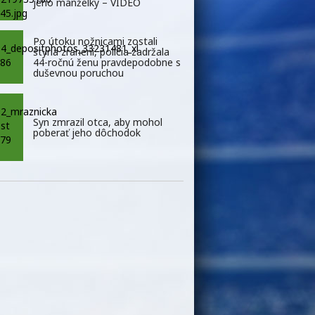
jeho manželky – VIDEO
Po útoku nožnicami zostali
štyria zranení, polícia zadržala
44-ročnú ženu pravdepodobne s
duševnou poruchou
Syn zmrazil otca, aby mohol
poberať jeho dôchodok