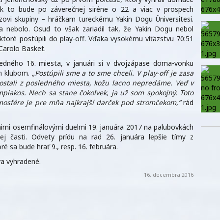
ak to bude po záverečnej siréne o 22 a viac v prospech
azovi skupiny – hráčkam tureckému Yakin Dogu Üniversitesi.
 nebolo. Osud to však zariadil tak, že Yakin Dogu nebol
 ktoré postúpili do play-off. Vďaka vysokému víťazstvu 70:51
Carolo Basket.
edného 16. miesta, v januári si v dvojzápase doma-vonku
ym klubom.
„Postúpili sme a to sme chceli. V play-off je zasa
ostali z posledného miesta, kožu lacno nepredáme. Veď v
ympiakos. Nech sa stane čokoľvek, ja už som spokojný. Toto
tmosfére je pre mňa najkrajší darček pod stromčekom,“
rád
imi osemfinálovými duelmi 19. januára 2017 na palubovkách
ej časti. Odvety prídu na rad 26. januára lepšie tímy z
é sa bude hrať 9., resp. 16. februára.
a vyhradené.
16. decembra 2016