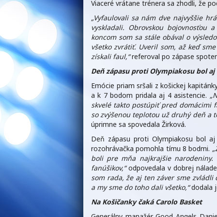
Viaceré vrátane trénera sa zhodli, že po
„Vyfaulovali sa nám dve najvyššie hr
vyskladali. Obrovskou bojovnosťou 
koncom som sa stále obával o výsledo
všetko zvrátiť. Uveril som, až keď sm
získali faul,“
referoval po zápase spotený
Deň zápasu proti Olympiakosu bol aj
Emócie priam sršali z košickej kapitán
a k 7 bodom pridala aj 4 asistencie.
„N
skvelé takto postúpiť pred domácimi 
so zvýšenou teplotou už druhý deň a to
úprimne sa spovedala Žirková.
Deň zápasu proti Olympiakosu bol aj
rozohrávačka pomohla tímu 8 bodmi.
„
boli pre mňa najkrajšie narodeniny.
fanúšikov,“
odpovedala v dobrej nálade
som rada, že aj ten záver sme zvládli
a my sme do toho dali všetko,“
dodala j
Na Košičanky čaká Carolo Basket
Generálny manažér Good Angels Daniel