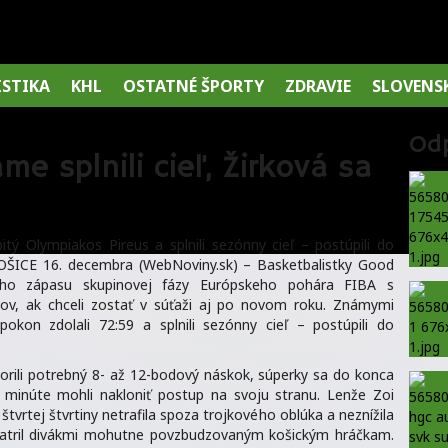
ISTIKA
KHL
OSTATNÉ ŠPORTY
ZDRAVIE
SLOVENS
Od
e splnili cieľ, Žirková sa
tý Olympiakos Pireus a splnili sezónny cieľ – postúpili do
OŠICE 16. decembra (WebNoviny.sk) – Basketbalistky Good
ného zápasu skupinovej fázy Európskeho pohára FIBA s
ov, ak chceli zostať v súťaži aj po novom roku. Známymi
kon zdolali 72:59 a splnili sezónny cieľ – postúpili do
orili potrebný 8- až 12-bodový náskok, súperky sa do konca
j minúte mohli nakloniť postup na svoju stranu. Lenže Zoi
vrtej štvrtiny netrafila spoza trojkového oblúka a neznížila
 patril divákmi mohutne povzbudzovaným košickým hráčkam.