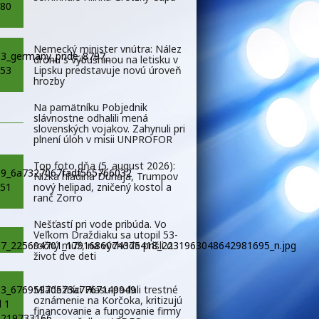
Nemecký minister vnútra: Nález
dronu s výbušninou na letisku v
Lipsku predstavuje novú úroveň
hrozby
Na pamätníku Pobjednik
slávnostne odhalili mená
slovenských vojakov. Zahynuli pri
plnení úloh v misii UNPROFOR
Top foto dňa (5. august 2026):
Nízka hladina Dunaja, Trumpov
nový helipad, zničený kostol a
ranč Zorro
Nešťastí pri vode pribúda. Vo
Veľkom Draždiaku sa utopil 53-
ročný muž, na východe prišli o
život dve deti
Mládežníci Hlasu podali trestné
oznámenie na Korčoka, kritizujú
financovanie a fungovanie firmy