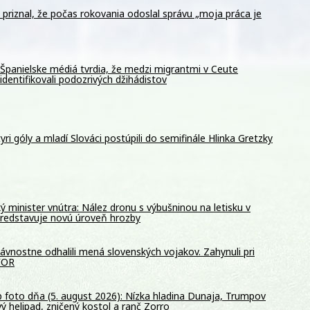
k priznal, že počas rokovania odoslal správu „moja práca je
Španielske médiá tvrdia, že medzi migrantmi v Ceute
identifikovali podozrivých džihádistov
štyri góly a mladí Slováci postúpili do semifinále Hlinka Gretzky
 minister vnútra: Nález dronu s výbušninou na letisku v
predstavuje novú úroveň hrozby
vnostne odhalili mená slovenských vojakov. Zahynuli pri
OFOR
 foto dňa (5. august 2026): Nízka hladina Dunaja, Trumpov
ý helipad, zničený kostol a ranč Zorro