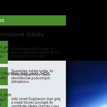
KO
porúčané články
Austrálsky politik priznal, že
počas rokovania odoslal správu
„moja práca je nudná“
Španielske médiá tvrdia, že
medzi migrantmi v Ceute
identifikovali podozrivých
džihádistov
Selič strelil Švajčiarom štyri góly
a mladí Slováci postúpili do
semifinále Hlinka Gretzky Cupu