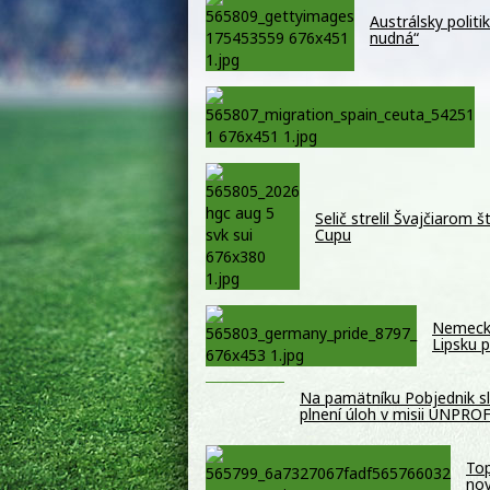
Austrálsky politi
nudná“
Selič strelil Švajčiarom 
Cupu
Nemecký
Lipsku 
Na pamätníku Pobjednik slá
plnení úloh v misii UNPR
Top
nov