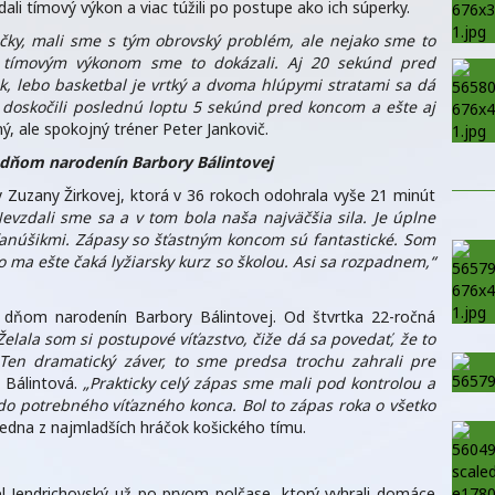
dali tímový výkon a viac túžili po postupe ako ich súperky.
áčky, mali sme s tým obrovský problém, ale nejako sme to
a tímovým výkonom sme to dokázali. Aj 20 sekúnd pred
k, lebo basketbal je vrtký a dvoma hlúpymi stratami sa dá
e doskočili poslednú loptu 5 sekúnd pred koncom a ešte aj
, ale spokojný tréner Peter Jankovič.
 dňom narodenín Barbory Bálintovej
ky Zuzany Žirkovej, ktorá v 36 rokoch odohrala vyše 21 minút
evzdali sme sa a v tom bola naša najväčšia sila. Je úplne
fanúšikmi. Zápasy so šťastným koncom sú fantastické. Som
 ma ešte čaká lyžiarsky kurz so školou. Asi sa rozpadnem,“
 dňom narodenín Barbory Bálintovej. Od štvrtka 22-ročná
Želala som si postupové víťazstvo, čiže dá sa povedať, že to
 Ten dramatický záver, to sme predsa trochu zahrali pre
 Bálintová.
„Prakticky celý zápas sme mali pod kontrolou a
 do potrebného víťazného konca. Bol to zápas roka o všetko
edna z najmladších hráčok košického tímu.
 Jendrichovský už po prvom polčase, ktorý vyhrali domáce