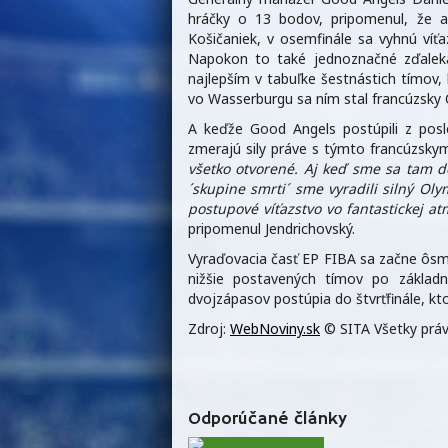
hráčky o 13 bodov, pripomenul, že 
Košičaniek, v osemfinále sa vyhnú víť
Napokon to také jednoznačné zďaleka
najlepším v tabuľke šestnástich tímov,
vo Wasserburgu sa ním stal francúzsky 
A keďže Good Angels postúpili z posl
zmerajú sily práve s týmto francúzsk
všetko otvorené. Aj keď sme sa tam d
´skupine smrti´ sme vyradili silný Ol
postupové víťazstvo vo fantastickej a
pripomenul Jendrichovský.
Vyraďovacia časť EP FIBA sa začne ôsm
nižšie postavených tímov po základn
dvojzápasov postúpia do štvrťfinále, ktor
Zdroj:
WebNoviny.sk
© SITA Všetky práv
Odporúčané články