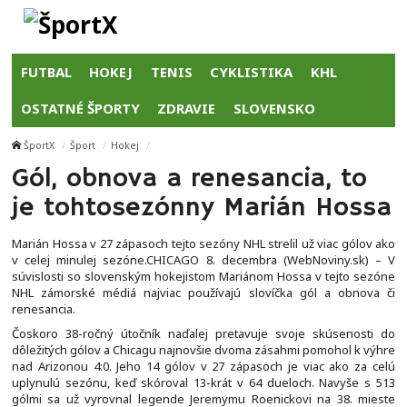
FUTBAL
HOKEJ
TENIS
CYKLISTIKA
KHL
OSTATNÉ ŠPORTY
ZDRAVIE
SLOVENSKO
ŠportX
Šport
Hokej
Gól, obnova a renesancia, to
je tohtosezónny Marián Hossa
Marián Hossa v 27 zápasoch tejto sezóny NHL strelil už viac gólov ako
v celej minulej sezóne.CHICAGO 8. decembra (WebNoviny.sk) – V
súvislosti so slovenským hokejistom Mariánom Hossa v tejto sezóne
NHL zámorské médiá najviac používajú slovíčka gól a obnova či
renesancia.
Čoskoro 38-ročný útočník naďalej pretavuje svoje skúsenosti do
dôležitých gólov a Chicagu najnovšie dvoma zásahmi pomohol k výhre
nad Arizonou 4:0. Jeho 14 gólov v 27 zápasoch je viac ako za celú
uplynulú sezónu, keď skóroval 13-krát v 64 dueloch. Navyše s 513
gólmi sa už vyrovnal legende Jeremymu Roenickovi na 38. mieste