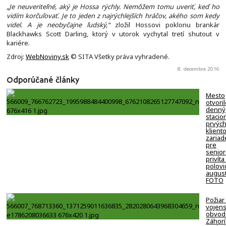
„Je neuveriteľné, aký je Hossa rýchly. Nemôžem tomu uveriť, keď ho
vidím korčuľovať. Je to jeden z najrýchlejších hráčov, akého som kedy
videl. A je neobyčajne ľudský,“
zložil Hossovi poklonu brankár
Blackhawks Scott Darling, ktorý v utorok vychytal tretí shutout v
kariére.
Zdroj:
WebNoviny.sk
© SITA Všetky práva vyhradené.
8. decembra 2016
Odporúčané články
Mesto
otvori
denný
stacion
prvýc
klient
zariad
pre
senio
privíta
polovi
august
FOTO
Požiar
vojen
obvod
Záhorí