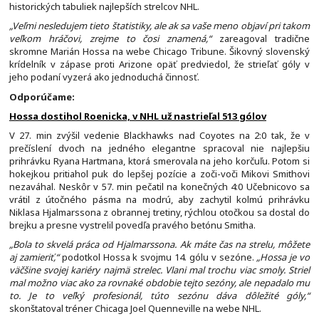
historických tabuliek najlepších strelcov NHL.
„Veľmi nesledujem tieto štatistiky, ale ak sa vaše meno objaví pri takom
veľkom hráčovi, zrejme to čosi znamená,“
zareagoval tradične
skromne Marián Hossa na webe Chicago Tribune. Šikovný slovenský
krídelník v zápase proti Arizone opäť predviedol, že strieľať góly v
jeho podaní vyzerá ako jednoduchá činnosť.
Odporúčame:
Hossa dostihol Roenicka, v NHL už nastrieľal 513 gólov
V 27. min zvýšil vedenie Blackhawks nad Coyotes na 2:0 tak, že v
prečíslení dvoch na jedného elegantne spracoval nie najlepšiu
prihrávku Ryana Hartmana, ktorá smerovala na jeho korčuľu. Potom si
hokejkou pritiahol puk do lepšej pozície a zoči-voči Mikovi Smithovi
nezaváhal. Neskôr v 57. min pečatil na konečných 4:0 Učebnicovo sa
vrátil z útočného pásma na modrú, aby zachytil kolmú prihrávku
Niklasa Hjalmarssona z obrannej tretiny, rýchlou otočkou sa dostal do
brejku a presne vystrelil povedľa pravého betónu Smitha.
„Bola to skvelá práca od Hjalmarssona. Ak máte čas na strelu, môžete
aj zamieriť,“
podotkol Hossa k svojmu 14. gólu v sezóne.
„Hossa je vo
väčšine svojej kariéry najmä strelec. Vlani mal trochu viac smoly. Striel
mal možno viac ako za rovnaké obdobie tejto sezóny, ale nepadalo mu
to. Je to veľký profesionál, túto sezónu dáva dôležité góly,“
skonštatoval tréner Chicaga Joel Quenneville na webe NHL.