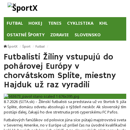
FUTBAL
HOKEJ
TENIS
CYKLISTIKA
KHL
OSTATNÉ ŠPORTY
ZDRAVIE
SLOVENSKO
ŠportX
Šport
Futbal
Futbalisti Žiliny vstupujú do
pohárovej Európy v
chorvátskom Splite, miestny
Hajduk už raz vyradili
8.7.2026 (SITA.sk) – Žilinskí futbalisti sa predstavia už vo štvrtok 9. júla
v Splite, domácu odvetu absolvujú o týždeň neskôr. Ak slovenský tím
postúpi ďalej, čakajú ho dve stretnutia proti cyperskému FC Pafos.
Futbalových fanúšikov od polovice júna síce pútajú majstrovstvá sveta
v Severnej Amerike, no v Európe už prišiel čas na úvodné kvalifikačné