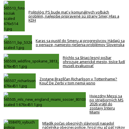
Politológ: PS bude mať v komunálnych voľbách
problém, najlepšie pripravené sú strany Smer, Hlas a
KDH
Karas sa pustil do Smeru aj progresívcov. Hádajú sa
o peniaze, namiesto riešenia problémov Slovenska
Rýchlo sa šíriaci lesný požiar
ohrozuje americké mesto, tisíce ľudí
museli evakuovať
Zostane Brazílčan Richarlison v Tottenhame?
Kouč De Zerbi v tom nemá jasno
Hviezdny Messi sa
po strieborných MS
2026 vrátil do
zostavy Interu
Miami
Mladík počas obecných slávností napadol
náčelníka obecnej polície, hrozí mu až päť rokov