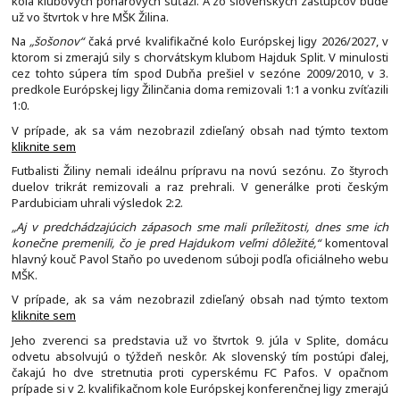
kolá klubových pohárových súťaží. A zo slovenských zástupcov bude
už vo štvrtok v hre MŠK Žilina.
Na
„šošonov“
čaká prvé kvalifikačné kolo Európskej ligy 2026/2027, v
ktorom si zmerajú sily s chorvátskym klubom Hajduk Split. V minulosti
cez tohto súpera tím spod Dubňa prešiel v sezóne 2009/2010, v 3.
predkole Európskej ligy Žilinčania doma remizovali 1:1 a vonku zvíťazili
1:0.
V prípade, ak sa vám nezobrazil zdieľaný obsah nad týmto textom
kliknite sem
Futbalisti Žiliny nemali ideálnu prípravu na novú sezónu. Zo štyroch
duelov trikrát remizovali a raz prehrali. V generálke proti českým
Pardubiciam uhrali výsledok 2:2.
„Aj v predchádzajúcich zápasoch sme mali príležitosti, dnes sme ich
konečne premenili, čo je pred Hajdukom veľmi dôležité,“
komentoval
hlavný kouč Pavol Staňo po uvedenom súboji podľa oficiálneho webu
MŠK.
V prípade, ak sa vám nezobrazil zdieľaný obsah nad týmto textom
kliknite sem
Jeho zverenci sa predstavia už vo štvrtok 9. júla v Splite, domácu
odvetu absolvujú o týždeň neskôr. Ak slovenský tím postúpi ďalej,
čakajú ho dve stretnutia proti cyperskému FC Pafos. V opačnom
prípade si v 2. kvalifikačnom kole Európskej konferenčnej ligy zmerajú