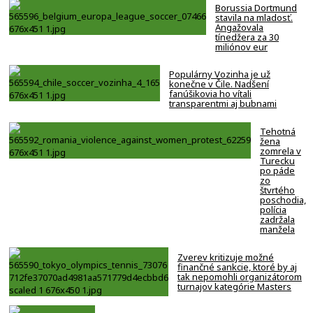
Borussia Dortmund
stavila na mladosť.
Angažovala
tínedžera za 30
miliónov eur
Populárny Vozinha je už
konečne v Čile. Nadšení
fanúšikovia ho vítali
transparentmi aj bubnami
Tehotná
žena
zomrela v
Turecku
po páde
zo
štvrtého
poschodia,
polícia
zadržala
manžela
Zverev kritizuje možné
finančné sankcie, ktoré by aj
tak nepomohli organizátorom
turnajov kategórie Masters