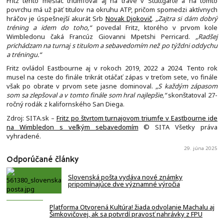
Fritz tento mesiac triumfoval aj na tráve v Stuttgarte a na tomto
povrchu má už päť titulov na okruhu ATP, pričom spomedzi aktívnych
hráčov je úspešnejší akurát Srb
Novak Djokovič
.
„Zajtra si dám dobrý
tréning a idem do toho,“
povedal Fritz, ktorého v prvom kole
Wimbledonu čaká Francúz Giovanni Mpetshi Perricard.
„Radšej
prichádzam na turnaj s titulom a sebavedomím než po týždni oddychu
a tréningu.“
Fritz ovládol Eastbourne aj v rokoch 2019, 2022 a 2024. Tento rok
musel na ceste do finále trikrát otáčať zápas v treťom sete, vo finále
však po obrate v prvom sete jasne dominoval.
„S každým zápasom
som sa zlepšoval a v tomto finále som hral najlepšie,“
skonštatoval 27-
ročný rodák z kalifornského San Diega.
Zdroj: SITA.sk –
Fritz po štvrtom turnajovom triumfe v Eastbourne ide
na Wimbledon s veľkým sebavedomím
© SITA Všetky práva
vyhradené.
29. júna 2025
Odporúčané články
Slovenská pošta vydáva nové známky
pripomínajúce dve významné výročia
Platforma Otvorená Kultúra! žiada odvolanie Machalu aj
Šimkovičovej, ak sa potvrdí pravosť nahrávky z FPU