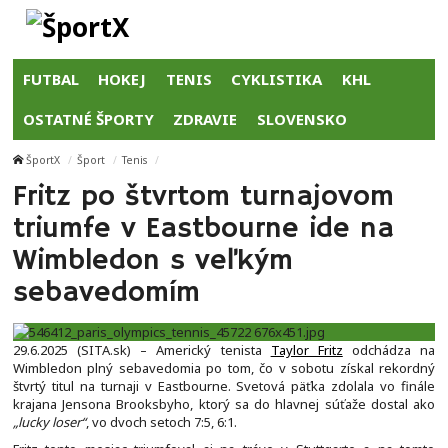
FUTBAL
HOKEJ
TENIS
CYKLISTIKA
KHL
OSTATNÉ ŠPORTY
ZDRAVIE
SLOVENSKO
ŠportX
Šport
Tenis
Fritz po štvrtom turnajovom
triumfe v Eastbourne ide na
Wimbledon s veľkým
sebavedomím
29.6.2025 (SITA.sk) – Americký tenista
Taylor Fritz
odchádza na
Wimbledon plný sebavedomia po tom, čo v sobotu získal rekordný
štvrtý titul na turnaji v Eastbourne. Svetová päťka zdolala vo finále
krajana Jensona Brooksbyho, ktorý sa do hlavnej súťaže dostal ako
„lucky loser“
, vo dvoch setoch 7:5, 6:1.