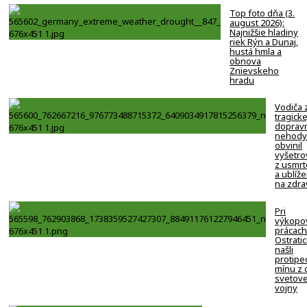
Top foto dňa (3.
august 2026):
Najnižšie hladiny
riek Rýn a Dunaj,
hustá hmla a
obnova
Znievskeho
hradu
Vodiča 
tragicke
doprav
nehody
obvinil
vyšetro
z usmrt
a ublíže
na zdra
Pri
výkopo
prácach
Ostratic
našli
protipe
mínu z 
svetove
vojny