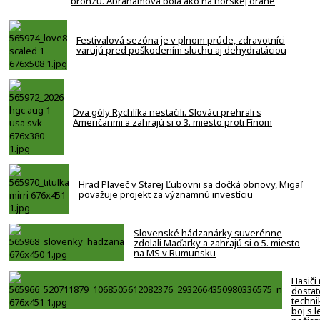
bronzu. Abrahámová bola ako na horskej dráhe
Festivalová sezóna je v plnom prúde, zdravotníci
varujú pred poškodením sluchu aj dehydratáciou
Dva góly Rychlíka nestačili. Slováci prehrali s
Američanmi a zahrajú si o 3. miesto proti Fínom
Hrad Plaveč v Starej Ľubovni sa dočká obnovy, Migaľ
považuje projekt za významnú investíciu
Slovenské hádzanárky suverénne
zdolali Maďarky a zahrajú si o 5. miesto
na MS v Rumunsku
Hasiči
dostat
techni
boj s 