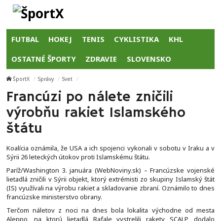
FUTBAL
HOKEJ
TENIS
CYKLISTIKA
KHL
OSTATNÉ ŠPORTY
ZDRAVIE
SLOVENSKO
ŠportX
Správy
Svet
Francúzi po nálete zničili
výrobňu rakiet Islamského
štátu
Koalícia oznámila, že USA a ich spojenci vykonali v sobotu v Iraku a v
Sýrii 26 leteckých útokov proti Islamskému štátu.
Paríž/Washington 3. januára (WebNoviny.sk) – Francúzske vojenské
lietadlá zničili v Sýrii objekt, ktorý extrémisti zo skupiny Islamský štát
(IS) využívali na výrobu rakiet a skladovanie zbraní. Oznámilo to dnes
francúzske ministerstvo obrany.
Terčom náletov z noci na dnes bola lokalita východne od mesta
Aleppo, na ktorú lietadlá Rafale vystrelili rakety SCALP, dodalo