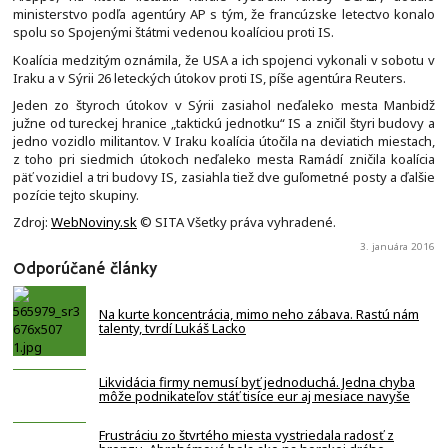
ministerstvo podľa agentúry AP s tým, že francúzske letectvo konalo
spolu so Spojenými štátmi vedenou koalíciou proti IS.
Koalícia medzitým oznámila, že USA a ich spojenci vykonali v sobotu v
Iraku a v Sýrii 26 leteckých útokov proti IS, píše agentúra Reuters.
Jeden zo štyroch útokov v Sýrii zasiahol neďaleko mesta Manbidž
južne od tureckej hranice „taktickú jednotku“ IS a zničil štyri budovy a
jedno vozidlo militantov. V Iraku koalícia útočila na deviatich miestach,
z toho pri siedmich útokoch neďaleko mesta Ramádí zničila koalícia
päť vozidiel a tri budovy IS, zasiahla tiež dve guľometné posty a ďalšie
pozície tejto skupiny.
Zdroj:
WebNoviny.sk
© SITA Všetky práva vyhradené.
3. januára 2016
Odporúčané články
Na kurte koncentrácia, mimo neho zábava. Rastú nám
talenty, tvrdí Lukáš Lacko
Likvidácia firmy nemusí byť jednoduchá. Jedna chyba
môže podnikateľov stáť tisíce eur aj mesiace navyše
Frustráciu zo štvrtého miesta vystriedala radosť z