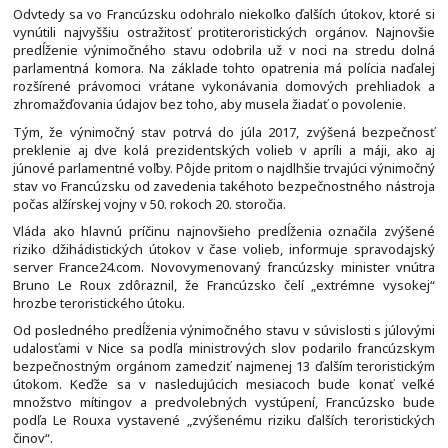
Odvtedy sa vo Francúzsku odohralo niekoľko ďalších útokov, ktoré si
vynútili najvyššiu ostražitosť protiteroristických orgánov. Najnovšie
predĺženie výnimočného stavu odobrila už v noci na stredu dolná
parlamentná komora. Na základe tohto opatrenia má polícia naďalej
rozšírené právomoci vrátane vykonávania domových prehliadok a
zhromažďovania údajov bez toho, aby musela žiadať o povolenie.
Tým, že výnimočný stav potrvá do júla 2017, zvýšená bezpečnosť
preklenie aj dve kolá prezidentských volieb v apríli a máji, ako aj
júnové parlamentné voľby. Pôjde pritom o najdlhšie trvajúci výnimočný
stav vo Francúzsku od zavedenia takéhoto bezpečnostného nástroja
počas alžírskej vojny v 50. rokoch 20. storočia.
Vláda ako hlavnú príčinu najnovšieho predĺženia označila zvýšené
riziko džihádistických útokov v čase volieb, informuje spravodajský
server France24.com. Novovymenovaný francúzsky minister vnútra
Bruno Le Roux zdôraznil, že Francúzsko čelí „extrémne vysokej“
hrozbe teroristického útoku.
Od posledného predĺženia výnimočného stavu v súvislosti s júlovými
udalosťami v Nice sa podľa ministrových slov podarilo francúzskym
bezpečnostným orgánom zamedziť najmenej 13 ďalším teroristickým
útokom. Keďže sa v nasledujúcich mesiacoch bude konať veľké
množstvo mítingov a predvolebných vystúpení, Francúzsko bude
podľa Le Rouxa vystavené „zvýšenému riziku ďalších teroristických
činov“.