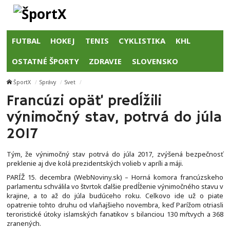
FUTBAL
HOKEJ
TENIS
CYKLISTIKA
KHL
OSTATNÉ ŠPORTY
ZDRAVIE
SLOVENSKO
ŠportX
Správy
Svet
Francúzi opäť predĺžili
výnimočný stav, potrvá do júla
2017
Tým, že výnimočný stav potrvá do júla 2017, zvýšená bezpečnosť
preklenie aj dve kolá prezidentských volieb v apríli a máji.
PARÍŽ 15. decembra (WebNoviny.sk) – Horná komora francúzskeho
parlamentu schválila vo štvrtok ďalšie predĺženie výnimočného stavu v
krajine, a to až do júla budúceho roku. Celkovo ide už o piate
opatrenie tohto druhu od vlaňajšieho novembra, keď Parížom otriasli
teroristické útoky islamských fanatikov s bilanciou 130 mŕtvych a 368
zranených.