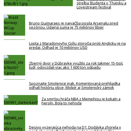
streľba študenta v Thajsku a
Lovestream festival
Bruno Guimaraes je najväčšia posila Arsenalu pred
sezónou. Údajná suma je 75 miliónov libier
Lopta z Maradonovho Gólu storočia proti Anglicku je na
predaj. Odhad je 10 miliónov USD
Zberný dvor v Dúbravke využilo za rok takmer 15-tisíc
ľudí, odovzdali viac ako 1 600 ton odpadu
Spoznajte Smolenice inak. Komentovaná prehliadka
odhalí históriu obce, Molpír aj Smolenický zámok
Za smrťou hráča NBA z Memphisu je kokaín a
heroín. Bola to nehoda
Desivo vyzerajúca nehoda na D1. Dodávka zhorela v