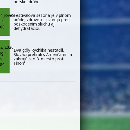
horskej dráhe
Festivalová sezóna je v plnom
prúde, zdravotníci varujú pred
poškodením sluchu aj
dehydratáciou
Dva góly Rychlíka nestačili.
Slováci prehrali s Američanmi a
zahrajú si o 3. miesto proti
Fínom