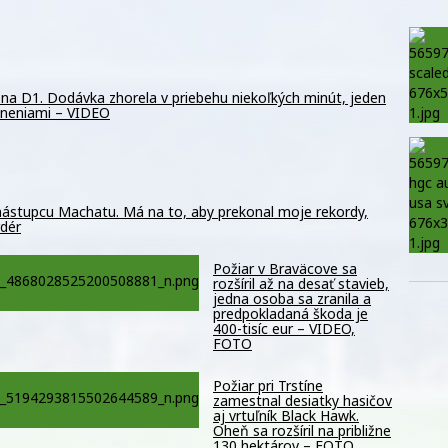
na D1. Dodávka zhorela v priebehu niekoľkých minút, jeden
raneniami – VIDEO
 nástupcu Machatu. Má na to, aby prekonal moje rekordy,
rdér
Požiar v Braväcove sa
rozšíril až na desať stavieb,
jedna osoba sa zranila a
predpokladaná škoda je
400-tisíc eur – VIDEO,
FOTO
Požiar pri Trstíne
zamestnal desiatky hasičov
aj vrtuľník Black Hawk.
Oheň sa rozšíril na približne
130 hektárov – FOTO