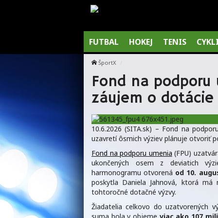
FUTBAL
HOKEJ
TENIS
CYKL
ŠportX
Fond na podporu u
záujem o dotácie 
10.6.2026 (SITA.sk) – Fond na podpor
uzavretí ôsmich výziev plánuje otvoriť 
Fond na podporu umenia
(FPU) uzatvár
ukončených osem z deviatich výzi
harmonogramu otvorená
od 10. augu
poskytla Daniela Jahnová, ktorá má 
tohtoročné dotačné výzvy.
Žiadatelia celkovo do uzatvorených vý
suma bola v objeme
viac ako 107 mil