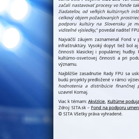
začali nastavovať procesy vo fonde ta
žiadateľov, od veľkých kultúrnych inšt
celkový objem požadovaných prostried
podporu kultúry na Slovensku je mi
viditeľné výsledky
,“ povedal riaditeľ FP
Najväčší záujem zaznamenal Fond v 
infraštruktúry. Vysoký dopyt tiež bol aj
činnosti klasickej i populárnej hudby
kultúrno-osvetovej činnosti a pri pod
významu.
Najbližšie zasadnutie Rady FPU sa us
budú projekty predložené v rámci výzi
hodnotenia a distribúcie finančnej
uzavrel Kornaj.
Viac k témam:
Akvízície
,
Kultúrne poduja
Zdroj: SITA.sk –
Fond na podporu umenia 
© SITA Všetky práva vyhradené.