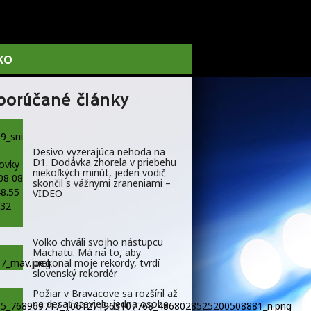
KO
porúčané články
Desivo vyzerajúca nehoda na
D1. Dodávka zhorela v priebehu
niekoľkých minút, jeden vodič
skončil s vážnymi zraneniami –
VIDEO
Volko chváli svojho nástupcu
Machatu. Má na to, aby
prekonal moje rekordy, tvrdí
slovenský rekordér
Požiar v Braväcove sa rozšíril až
na desať stavieb, jedna osoba