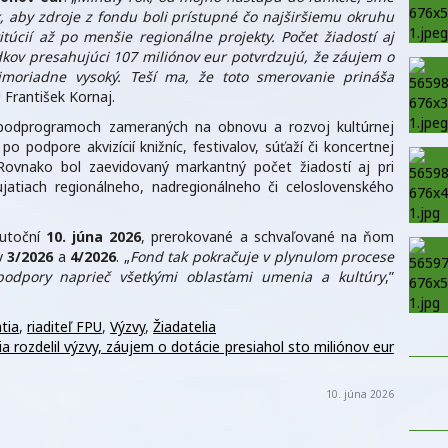
k, aby zdroje z fondu boli prístupné čo najširšiemu okruhu
itúcií až po menšie regionálne projekty. Počet žiadostí aj
kov presahujúci 107 miliónov eur potvrdzujú, že záujem o
moriadne vysoký. Teší ma, že toto smerovanie prináša
U František Kornaj.
podprogramoch zameraných na obnovu a rozvoj kultúrnej
 po podpore akvizícií knižníc, festivalov, súťaží či koncertnej
. Rovnako bol zaevidovaný markantný počet žiadostí aj pri
ujatiach regionálneho, nadregionálneho či celoslovenského
kutoční
10. júna 2026
, prerokované a schvaľované na ňom
ev
3/2026
a
4/2026
. „
Fond tak pokračuje v plynulom procese
 podpory naprieč všetkými oblasťami umenia a kultúry
,”
tia
,
riaditeľ FPU
,
Výzvy
,
Žiadatelia
rozdelil výzvy, záujem o dotácie presiahol sto miliónov eur
10. júna 2026