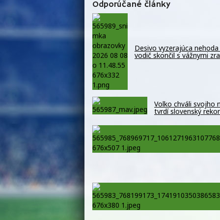
Odporúčané články
Desivo vyzerajúca nehoda 
vodič skončil s vážnymi z
Volko chváli svojho
tvrdí slovenský reko