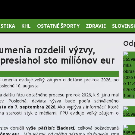
ISTIKA
KHL
OSTATNÉ ŠPORTY
ZDRAVIE
SLOVENS
Od
menia rozdelil výzvy,
presiahol sto miliónov eur
u umenia eviduje veľký záujem o dotácie pre rok 2026, po
poslednú 10. augusta.
a ďalšiu fázu dotačného procesu pre rok 2026, k 9. júnu mal
ev. Posledná, deviata výzva bude podľa schváleného
sta do 7. septembra 2026
. Ako vyplýva z informácií, ktoré
na starosti styk z médiami, FPU eviduje veľký záujem o
ziev doručili
vyše päťtisíc žiadostí
, celková požadovaná
iónov eur
. „
Minulý rok, od môjho nástupu do funkcie, sme