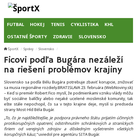
FUTBAL
HOKEJ
TENIS
CYKLISTIKA
KHL
OSTATNÉ ŠPORTY
ZDRAVIE
SLOVENSKO
ŠportX
Správy
Slovensko
Ficovi podľa Bugára nezáleží
na riešení problémov krajiny
Slovensko sa podľa Bélu Bugára potrebuje zbaviť korupcie, znižovať
sa musia regionálne rozdiely.BRATISLAVA 23. februára (WebNoviny.sk)
– Keď si premiér Robert Fico myslí, že podmienkami vzniku vlády môžu
byť sociálne balíčky alebo nejaké ucelené moslimské komunity, tak
ešte stále nepochopil, čo sa v tejto krajine deje, myslí si predseda
strany Most-Híd Béla Bugár.
„To, čo je najdôležitejšie, je podpora právneho štátu prijatím účinných
protikorupčných opatrení, odstrihnutím schránkových a straníckych
firiem od verejných zdrojov a dôsledným vyšetrením všetkých
korupčných káuz,“
uviedol pre agentúru SITA Bugár.