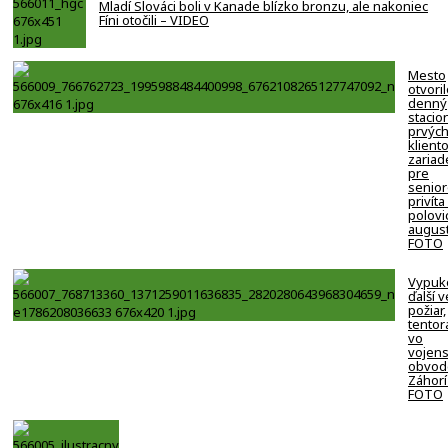
Mladí Slováci boli v Kanade blízko bronzu, ale nakoniec
Fíni otočili – VIDEO
Mesto
otvori
denný
stacion
prvýc
klient
zariad
pre
senio
privíta
polovi
august
FOTO
Vypuk
ďalší v
požiar,
tentor
vo
vojen
obvod
Záhorí
FOTO