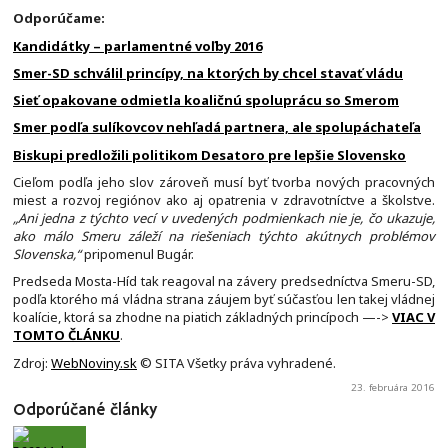
Odporúčame:
Kandidátky – parlamentné voľby 2016
Smer-SD schválil princípy, na ktorých by chcel stavať vládu
Sieť opakovane odmietla koaličnú spoluprácu so Smerom
Smer podľa sulíkovcov nehľadá partnera, ale spolupáchateľa
Biskupi predložili politikom Desatoro pre lepšie Slovensko
Cieľom podľa jeho slov zároveň musí byť tvorba nových pracovných
miest a rozvoj regiónov ako aj opatrenia v zdravotníctve a školstve.
„Ani jedna z týchto vecí v uvedených podmienkach nie je, čo ukazuje,
ako málo Smeru záleží na riešeniach týchto akútnych problémov
Slovenska,“
pripomenul Bugár.
Predseda Mosta-Híd tak reagoval na závery predsedníctva Smeru-SD,
podľa ktorého má vládna strana záujem byť súčasťou len takej vládnej
koalície, ktorá sa zhodne na piatich základných princípoch —->
VIAC V
TOMTO ČLÁNKU
.
Zdroj:
WebNoviny.sk
© SITA Všetky práva vyhradené.
23. februára 2016
Odporúčané články