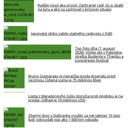
Radšej nosiť ako prosiť. Záchranár radí, čo si zbaliť
na túru a ako sa zachovať v krízovej situácii
Japonské slnko zabilo statného ragbystu z Fidži
Top foto dňa (7. august
2026): Včelie úle v Palestíne,
streľba študenta v Thajsku a
Lovestream festival
Bruno Guimaraes je najväčšia posila Arsenalu pred
sezónou. Údajná suma je 75 miliónov libier
Lopta z Maradonovho Gólu storočia proti Anglicku je na
predaj. Odhad je 10 miliónov USD
Zberný dvor v Dúbravke využilo za rok takmer 15-tisíc
ľudí, odovzdali viac ako 1 600 ton odpadu