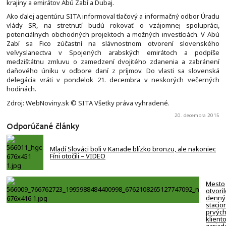
krajiny a emirátov Abú Zabí a Dubaj.
Ako ďalej agentúru SITA informoval tlačový a informačný odbor Úradu
vlády SR, na stretnutí budú rokovať o vzájomnej spolupráci,
potenciálnych obchodných projektoch a možných investíciách. V Abú
Zabí sa Fico zúčastní na slávnostnom otvorení slovenského
veľvyslanectva v Spojených arabských emirátoch a podpíše
medzištátnu zmluvu o zamedzení dvojitého zdanenia a zabránení
daňového úniku v odbore daní z príjmov. Do vlasti sa slovenská
delegácia vráti v pondelok 21. decembra v neskorých večerných
hodinách.
Zdroj: WebNoviny.sk © SITA Všetky práva vyhradené.
20. decembra 2015
Odporúčané články
Mladí Slováci boli v Kanade blízko bronzu, ale nakoniec
Fíni otočili – VIDEO
Mesto
otvori
denný
stacion
prvýc
klient
zariad