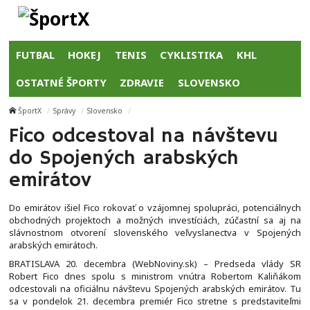
FUTBAL
HOKEJ
TENIS
CYKLISTIKA
KHL
OSTATNÉ ŠPORTY
ZDRAVIE
SLOVENSKO
ŠportX
Správy
Slovensko
Fico odcestoval na návštevu
do Spojených arabských
emirátov
Do emirátov išiel Fico rokovať o vzájomnej spolupráci, potenciálnych
obchodných projektoch a možných investíciách, zúčastní sa aj na
slávnostnom otvorení slovenského veľvyslanectva v Spojených
arabských emirátoch.
BRATISLAVA 20. decembra (WebNoviny.sk) – Predseda vlády SR
Robert Fico dnes spolu s ministrom vnútra Robertom Kaliňákom
odcestovali na oficiálnu návštevu Spojených arabských emirátov. Tu
sa v pondelok 21. decembra premiér Fico stretne s predstaviteľmi