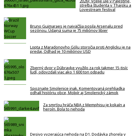
2026): Včelie úle v Palestíne,
streľba študenta v Thajsku a
Lovestream festival
Bruno Guimaraes je najväčšia posila Arsenalu pred
sezónou. Údajná suma je 75 miliónov libier
Lopta z Maradonovho Gólu storočia proti Anglicku je na
predaj. Odhad je 10 miliónov USD
Zberný dvor v Dúbravke využilo za rok takmer 15-tisíc
ľudí, odovzdali viac ako 1 600 ton odpadu
Spoznajte Smolenice inak. Komentovaná prehliadka
odhalí históriu obce, Molpír aj Smolenický zámok
Za smrťou hráča NBA z Memphisu je kokaín a
heroín. Bola to nehoda
Desivo vyzerajúca nehoda na D1. Dodávka zhorela v