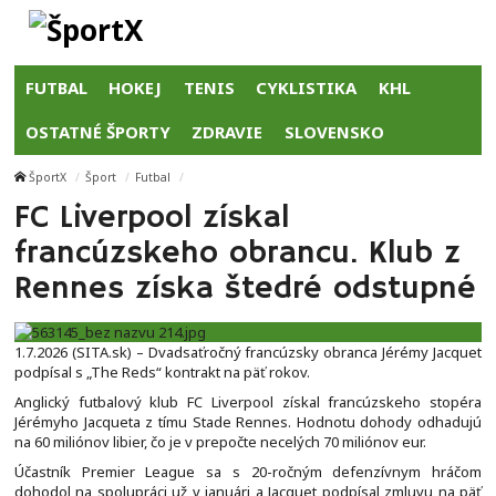
FUTBAL
HOKEJ
TENIS
CYKLISTIKA
KHL
OSTATNÉ ŠPORTY
ZDRAVIE
SLOVENSKO
ŠportX
Šport
Futbal
FC Liverpool získal
francúzskeho obrancu. Klub z
Rennes získa štedré odstupné
1.7.2026 (SITA.sk) – Dvadsaťročný francúzsky obranca Jérémy Jacquet
podpísal s „The Reds“ kontrakt na päť rokov.
Anglický futbalový klub FC Liverpool získal francúzskeho stopéra
Jérémyho Jacqueta z tímu Stade Rennes. Hodnotu dohody odhadujú
na 60 miliónov libier, čo je v prepočte necelých 70 miliónov eur.
Účastník Premier League sa s 20-ročným defenzívnym hráčom
dohodol na spolupráci už v januári a Jacquet podpísal zmluvu na päť