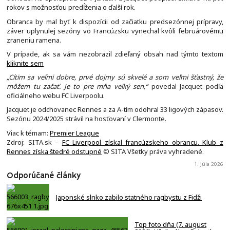
rokov s možnosťou predĺženia o ďalší rok.
Obranca by mal byť k dispozícii od začiatku predsezónnej prípravy,
záver uplynulej sezóny vo Francúzsku vynechal kvôli februárovému
zraneniu ramena.
V prípade, ak sa vám nezobrazil zdieľaný obsah nad týmto textom
kliknite sem
„Cítim sa veľmi dobre, prvé dojmy sú skvelé a som veľmi šťastný, že
môžem tu začať. Je to pre mňa veľký sen,“
povedal Jacquet podľa
oficiálneho webu FC Liverpoolu.
Jacquet je odchovanec Rennes a za A-tím odohral 33 ligových zápasov.
Sezónu 2024/2025 strávil na hosťovaní v Clermonte.
Viac k témam:
Premier League
Zdroj: SITA.sk –
FC Liverpool získal francúzskeho obrancu. Klub z
Rennes získa štedré odstupné
© SITA Všetky práva vyhradené.
1. júla 2026
Odporúčané články
Japonské slnko zabilo statného ragbystu z Fidži
Top foto dňa (7. august