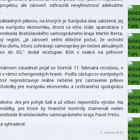
rojektu, ale zároveň zdôraznili nevyhnutnosť adekvátne
.
kladných pilierov, na ktorých je Európska únia založená. Jej
a európsku ekonomiku, ktorá sa ešte stále spamätáva z
dpredseda Bratislavského samosprávneho kraja Martin Berta,
ský región. „Je zároveň veľmi dôležité počuť, že vrcholní
ľnú úlohu, ktorú zohrávajú samosprávy pri riešení aktuálnych
tov do EÚ,“ dodal vicežupan BSK v reakcii na príhovor
árnom zasadnutí prijal vo štvrtok 11. februára rezolúciu, v
u v rámci schengenských hraníc. Podľa zástupcov európskych
ol nepredstavuje reálne riešenie pre zastavenie prílevu
ôsledky pre európsku ekonomiku a cezhraničnú spoluprácu
 nikoho. Ani pre pohyb ľudí a už vôbec nepomôžu výrobe. Na
bilky, pre ktoré by hraničné kontroly znamenali nielen
l predseda Bratislavského samosprávneho kraja Pavol Frešo.
a vyhradené.
2. marca 2016