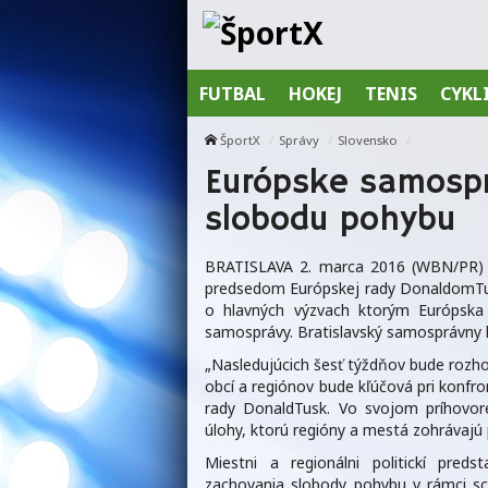
FUTBAL
HOKEJ
TENIS
CYKL
ŠportX
Správy
Slovensko
Európske samospr
slobodu pohybu
BRATISLAVA 2. marca 2016 (WBN/PR) – P
predsedom Európskej rady DonaldomTu
o hlavných výzvach ktorým Európska 
samosprávy. Bratislavský samosprávny 
„Nasledujúcich šesť týždňov bude rozho
obcí a regiónov bude kľúčová pri konfro
rady DonaldTusk. Vo svojom príhovor
úlohy, ktorú regióny a mestá zohrávajú 
Miestni a regionálni politickí preds
zachovania slobody pohybu v rámci sc