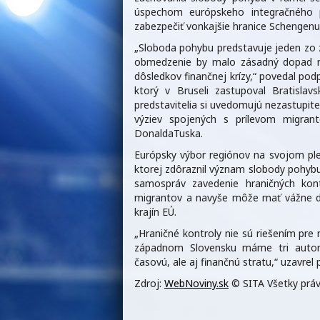
úspechom európskeho integračného p
zabezpečiť vonkajšie hranice Schengenu
„Sloboda pohybu predstavuje jeden zo zá
obmedzenie by malo zásadný dopad n
dôsledkov finančnej krízy,“ povedal po
ktorý v Bruseli zastupoval Bratislav
predstavitelia si uvedomujú nezastupite
výziev spojených s prílevom migran
DonaldaTuska.
Európsky výbor regiónov na svojom plen
ktorej zdôraznil význam slobody pohyb
samospráv zavedenie hraničných kontr
migrantov a navyše môže mať vážne d
krajín EÚ.
„Hraničné kontroly nie sú riešením pre
západnom Slovensku máme tri automo
časovú, ale aj finančnú stratu,“ uzavre
Zdroj:
WebNoviny.sk
© SITA Všetky práv