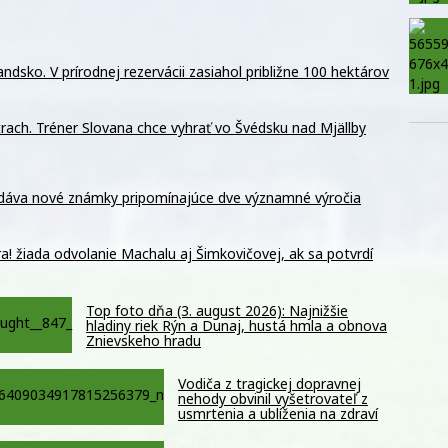
ndsko. V prírodnej rezervácii zasiahol približne 100 hektárov
trach. Tréner Slovana chce vyhrať vo Švédsku nad Mjällby
dáva nové známky pripomínajúce dve významné výročia
! žiada odvolanie Machalu aj Šimkovičovej, ak sa potvrdí
Top foto dňa (3. august 2026): Najnižšie
hladiny riek Rýn a Dunaj, hustá hmla a obnova
Znievskeho hradu
Vodiča z tragickej dopravnej
nehody obvinil vyšetrovateľ z
usmrtenia a ublíženia na zdraví