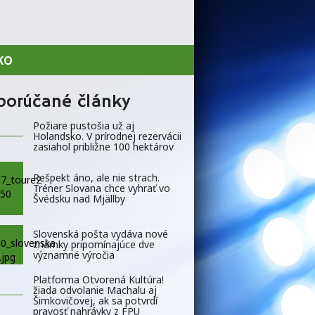
KO
porúčané články
Požiare pustošia už aj
Holandsko. V prírodnej rezervácii
zasiahol približne 100 hektárov
Rešpekt áno, ale nie strach.
Tréner Slovana chce vyhrať vo
Švédsku nad Mjällby
Slovenská pošta vydáva nové
známky pripomínajúce dve
významné výročia
Platforma Otvorená Kultúra!
žiada odvolanie Machalu aj
Šimkovičovej, ak sa potvrdí
pravosť nahrávky z FPU