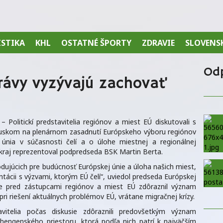
ISTIKA
KHL
OSTATNÉ ŠPORTY
ZDRAVIE
SLOVENS
Od
ávy vyzývajú zachovať
olitickí predstavitelia regiónov a miest EÚ diskutovali s
skom na plenárnom zasadnutí Európskeho výboru regiónov
únia v súčasnosti čelí a o úlohe miestnej a regionálnej
kraj reprezentoval podpredseda BSK Martin Berta.
dujúcich pre budúcnosť Európskej únie a úloha našich miest,
ntácii s výzvami, ktorým EÚ čelí“, uviedol predseda Európskej
e pred zástupcami regiónov a miest EÚ zdôraznil význam
pri riešení aktuálnych problémov EÚ, vrátane migračnej krízy.
tavitelia počas diskusie zdôraznili predovšetkým význam
hengenského priestoru, ktorá podľa nich patrí k najväčším