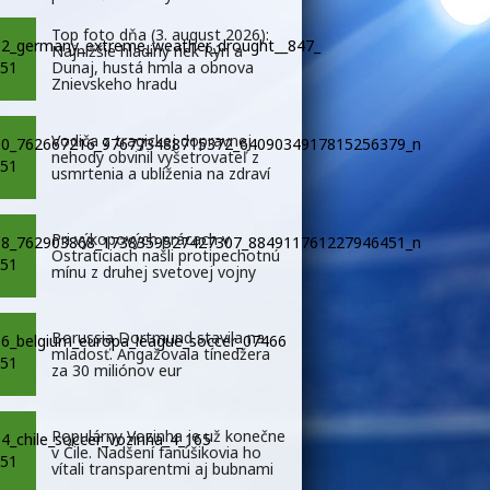
Top foto dňa (3. august 2026):
Najnižšie hladiny riek Rýn a
Dunaj, hustá hmla a obnova
Znievskeho hradu
Vodiča z tragickej dopravnej
nehody obvinil vyšetrovateľ z
usmrtenia a ublíženia na zdraví
Pri výkopových prácach v
Ostraticiach našli protipechotnú
mínu z druhej svetovej vojny
Borussia Dortmund stavila na
mladosť. Angažovala tínedžera
za 30 miliónov eur
Populárny Vozinha je už konečne
v Čile. Nadšení fanúšikovia ho
vítali transparentmi aj bubnami