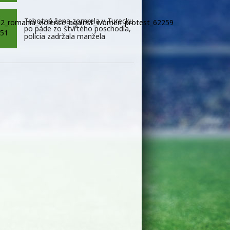
Tehotná žena zomrela v Turecku
po páde zo štvrtého poschodia,
polícia zadržala manžela