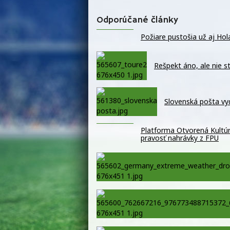
Odporúčané články
Požiare pustošia už aj Hola
Rešpekt áno, ale nie s
Slovenská pošta vy
Platforma Otvorená Kultúra
pravosť nahrávky z FPU