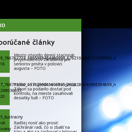
KO
porúčané články
Mesto otvorilo denný stacionár,
prvých klientov zariadenia pre
seniorov privíta v polovici
augusta – FOTO
Požiar vo vojenskom obvode na
Záhorí sa podarilo dostať pod
kontrolu, na mieste zasahovali
desiatky ľudí – FOTO
Radšej nosiť ako prosiť.
Záchranár radí, čo si zbaliť na
túru a ako sa zachovať v krízovej