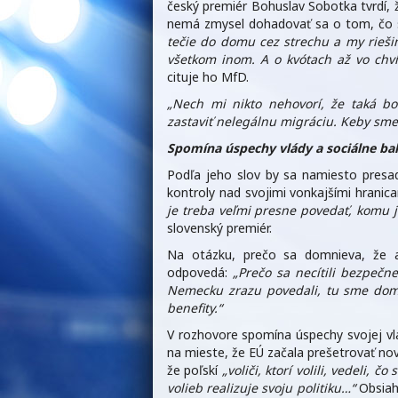
český premiér Bohuslav Sobotka tvrdí, 
nemá zmysel dohadovať sa o tom, čo 
tečie do domu cez strechu a my rieši
všetkom inom. A o kvótach až vo chví
cituje ho MfD.
„Nech mi nikto nehovorí, že taká b
zastaviť nelegálnu migráciu. Keby sme j
Spomína úspechy vlády a sociálne bal
Podľa jeho slov by sa namiesto presad
kontroly nad svojimi vonkajšími hrani
je treba veľmi presne povedať, komu j
slovenský premiér.
Na otázku, prečo sa domnieva, že ab
odpovedá:
„Prečo sa necítili bezpečn
Nemecku zrazu povedali, tu sme doma.
benefity.“
V rozhovore spomína úspechy svojej vlád
na mieste, že EÚ začala prešetrovať no
že poľskí
„voliči, ktorí volili, vedeli,
volieb realizuje svoju politiku…“
Obsiahl