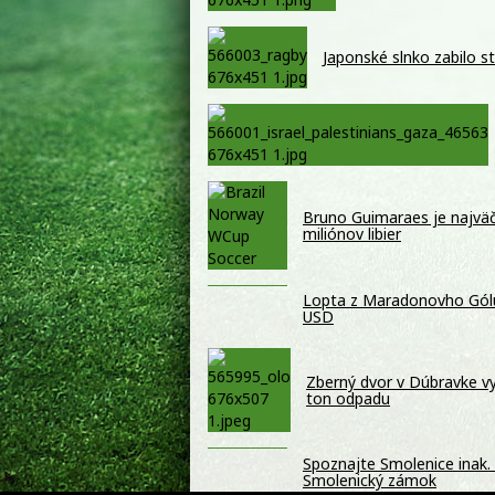
Japonské slnko zabilo s
Bruno Guimaraes je najväč
miliónov libier
Lopta z Maradonovho Gólu 
USD
Zberný dvor v Dúbravke vyu
ton odpadu
Spoznajte Smolenice inak. 
Smolenický zámok