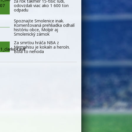
za rok takmer 15-tisíc ľudí,
odovzdali viac ako 1 600 ton
odpadu
Spoznajte Smolenice inak.
Komentovaná prehliadka odhalí
históriu obce, Molpír aj
Smolenický zámok
Za smrťou hráča NBA z
Memphisu je kokaín a heroín.
Bola to nehoda