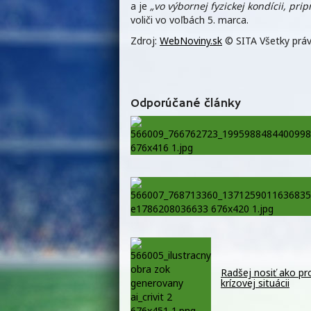
a je
„vo výbornej fyzickej kondícii, prip
voliči vo voľbách 5. marca.
Zdroj:
WebNoviny.sk
© SITA Všetky práv
Odporúčané články
Radšej nosiť ako pro
krízovej situácii