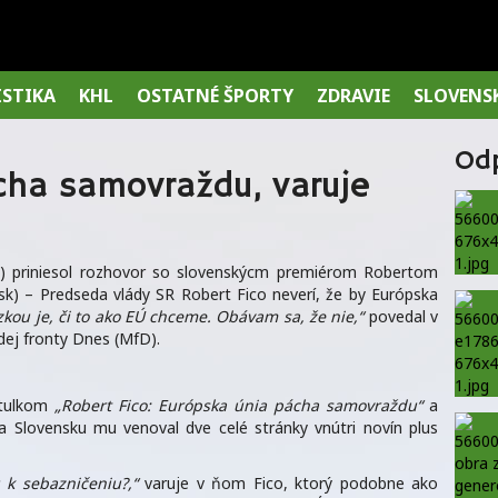
ISTIKA
KHL
OSTATNÉ ŠPORTY
ZDRAVIE
SLOVENS
Od
cha samovraždu, varuje
) priniesol rozhovor so slovenskýcm premiérom Robertom
k) – Predseda vlády SR Robert Fico neverí, že by Európska
zkou je, či to ako EÚ chceme. Obávam sa, že nie,“
povedal v
dej fronty Dnes (MfD).
itulkom
„Robert Fico: Európska únia pácha samovraždu“
a
 Slovensku mu venoval dve celé stránky vnútri novín plus
 k sebazničeniu?,“
varuje v ňom Fico, ktorý podobne ako