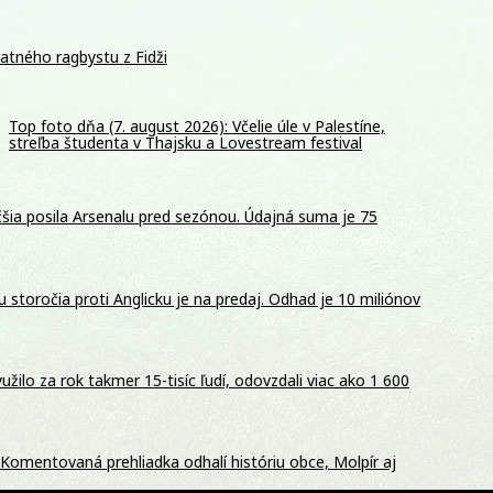
tatného ragbystu z Fidži
Top foto dňa (7. august 2026): Včelie úle v Palestíne,
streľba študenta v Thajsku a Lovestream festival
šia posila Arsenalu pred sezónou. Údajná suma je 75
storočia proti Anglicku je na predaj. Odhad je 10 miliónov
žilo za rok takmer 15-tisíc ľudí, odovzdali viac ako 1 600
Komentovaná prehliadka odhalí históriu obce, Molpír aj