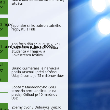
situácii
Japonské slnko zabilo statného
ragbystu z Fidži
Top foto dňa (7. august 2026):
Včelie úle v Palestíne, streľba
študenta v Thajsku a
Lovestream festival
Bruno Guimaraes je najväčšia
posila Arsenalu pred sezónou.
Údajná suma je 75 miliónov libier
Lopta z Maradonovho Gólu
storočia proti Anglicku je na
predaj. Odhad je 10 miliónov
USD
Zberný dvor v Dúbravke využilo