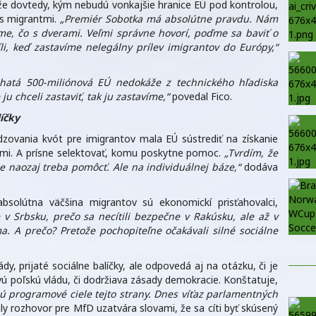
že dovtedy, kým nebudú vonkajšie hranice EÚ pod kontrolou,
s migrantmi.
„Premiér Sobotka má absolútne pravdu. Nám
me, čo s dverami. Veľmi správne hovorí, poďme sa baviť o
li, keď zastavíme nelegálny prílev imigrantov do Európy,“
ohatá 500-miliónová EÚ nedokáže z technického hľadiska
u chceli zastaviť, tak ju zastavíme,“
povedal Fico.
íčky
zovania kvót pre imigrantov mala EÚ sústrediť na získanie
cami. A prísne selektovať, komu poskytne pomoc.
„Tvrdím, že
e naozaj treba pomôcť. Ale na individuálnej báze,“
dodáva
solútna väčšina migrantov sú ekonomickí prisťahovalci,
e v Srbsku, prečo sa necítili bezpečne v Rakúsku, ale až v
 A prečo? Pretože pochopiteľne očakávali silné sociálne
y, prijaté sociálne balíčky, ale odpovedá aj na otázku, či je
vú poľskú vládu, či dodržiava zásady demokracie. Konštatuje,
 čo sú programové ciele tejto strany. Dnes víťaz parlamentných
y rozhovor pre MfD uzatvára slovami, že sa cíti byť skúsený