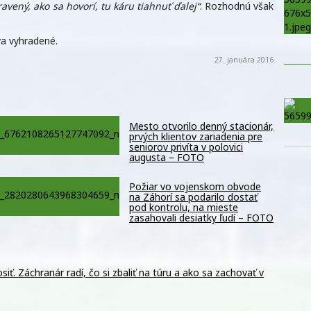
ravený, ako sa hovorí, tu káru tiahnuť ďalej“
. Rozhodnú však
a vyhradené.
27. januára 2016
Mesto otvorilo denný stacionár,
prvých klientov zariadenia pre
seniorov privíta v polovici
augusta – FOTO
Požiar vo vojenskom obvode
na Záhorí sa podarilo dostať
pod kontrolu, na mieste
zasahovali desiatky ľudí – FOTO
siť. Záchranár radí, čo si zbaliť na túru a ako sa zachovať v