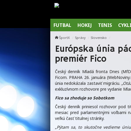
FUTBAL
HOKEJ
TENIS
CYKL
ŠportX
Správy
Slovensko
Európska únia pá
premiér Fico
Český denník Mladá fronta Dnes (MfD
Ficom. PRAHA 26. januára (WebNoviny.s
únia nedokázala zastaviť migráciu.
„Otá
exkluzívnom rozhovore pre vydanie Mla
Fico sa zhoduje so Sobotkom
Český denník priniesol rozhovor pod t
mesiac pred parlamentnými voľbami na
veľkú časť titulnej stránky.
„Pýtam sa, to skutočne vedieme úniu