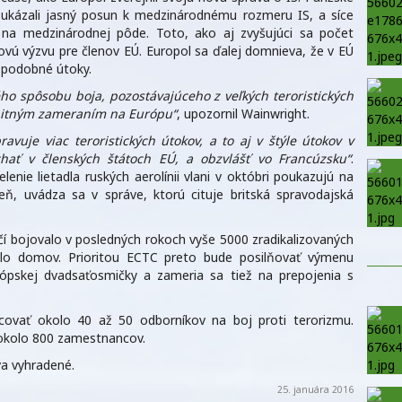
ukázali jasný posun k medzinárodnému rozmeru IS, a síce
 na medzinárodnej pôde. Toto, ako aj zvyšujúci sa počet
ovú výzvu pre členov EÚ. Europol sa ďalej domnieva, že v EÚ
 podobné útoky.
ho spôsobu boja, pozostávajúceho z veľkých teroristických
bitným zameraním na Európu“
, upozornil Wainwright.
pravuje viac teroristických útokov, a to aj v štýle útokov v
hať v členských štátoch EÚ, a obzvlášť vo Francúzsku“
.
enie lietadla ruských aerolínii vlani v októbri poukazujú na
eň, uvádza sa v správe, ktorú cituje britská spravodajská
ičí bojovalo v posledných rokoch vyše 5000 zradikalizovaných
lo domov. Prioritou ECTC preto bude posilňovať výmenu
rópskej dvadsaťosmičky a zameria sa tiež na prepojenia s
ovať okolo 40 až 50 odborníkov na boj proti terorizmu.
okolo 800 zamestnancov.
a vyhradené.
25. januára 2016