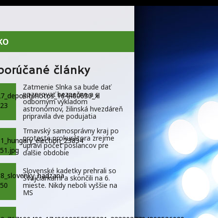
KO
porúčané články
Zatmenie Slnka sa bude dať
pozorovať bezpečne a s
odborným výkladom
astronómov, žilinská hvezdáreň
pripravila dve podujatia
Trnavský samosprávny kraj po
proteste prokurátora zrejme
upraví počet poslancov pre
ďalšie obdobie
Slovenské kadetky prehrali so
Švajčiarkami a skončili na 6.
mieste. Nikdy neboli vyššie na
MS