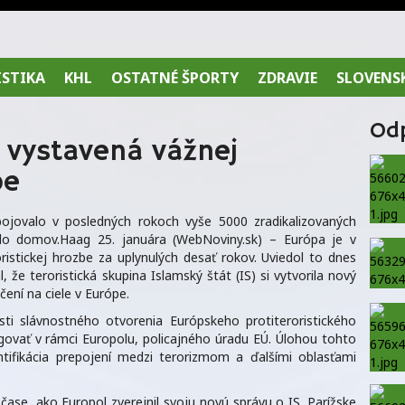
ISTIKA
KHL
OSTATNÉ ŠPORTY
ZDRAVIE
SLOVENS
Od
e vystavená vážnej
be
 bojovalo v posledných rokoch vyše 5000 zradikalizovaných
lo domov.Haag 25. januára (WebNoviny.sk) – Európa je v
ristickej hrozbe za uplynulých desať rokov. Uviedol to dnes
 že teroristická skupina Islamský štát (IS) si vytvorila nový
ení na ciele v Európe.
tosti slávnostného otvorenia Európskeho protiteroristického
govať v rámci Europolu, policajného úradu EÚ. Úlohou tohto
tifikácia prepojení medzi terorizmom a ďalšími oblasťami
se, ako Europol zverejnil svoju novú správu o IS. Parížske