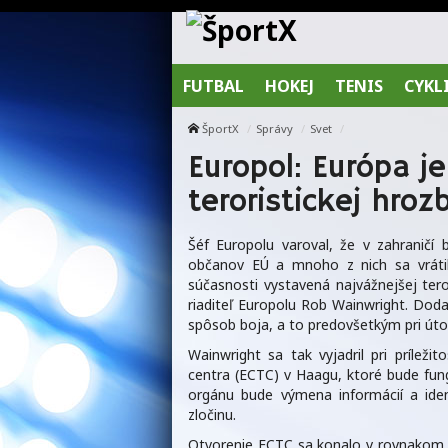
FUTBAL
HOKEJ
TENIS
CYKL
ŠportX
Správy
Svet
Europol: Európa j
teroristickej hroz
Šéf Europolu varoval, že v zahraničí
občanov EÚ a mnoho z nich sa vráti
súčasnosti vystavená najvážnejšej tero
riaditeľ Europolu Rob Wainwright. Dodal,
spôsob boja, a to predovšetkým pri útoč
Wainwright sa tak vyjadril pri príleži
centra (ECTC) v Haagu, ktoré bude fun
orgánu bude výmena informácií a iden
zločinu.
Otvorenie ECTC sa konalo v rovnakom ča