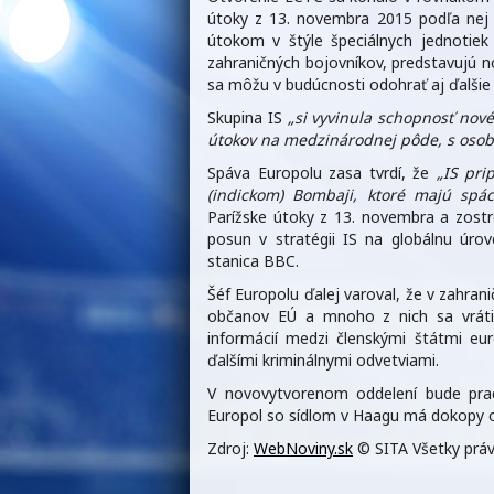
útoky z 13. novembra 2015 podľa nej 
útokom v štýle špeciálnych jednotiek
zahraničných bojovníkov, predstavujú n
sa môžu v budúcnosti odohrať aj ďalšie
Skupina IS
„si vyvinula schopnosť nové
útokov na medzinárodnej pôde, s oso
Spáva Europolu zasa tvrdí, že
„IS pri
(indickom) Bombaji, ktoré majú spác
Parížske útoky z 13. novembra a zostrel
posun v stratégii IS na globálnu úrov
stanica BBC.
Šéf Europolu ďalej varoval, že v zahran
občanov EÚ a mnoho z nich sa vráti
informácií medzi členskými štátmi eu
ďalšími kriminálnymi odvetviami.
V novovytvorenom oddelení bude prac
Europol so sídlom v Haagu má dokopy 
Zdroj:
WebNoviny.sk
© SITA Všetky práv