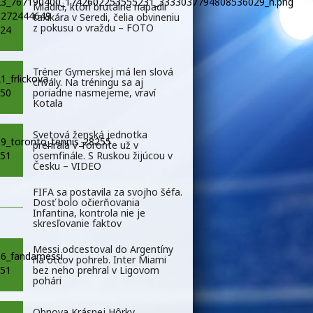
Mladíci, ktorí brutálne napadli
taxikára v Seredi, čelia obvineniu
z pokusu o vraždu – FOTO
Tréner Gymerskej má len slová
chvály. Na tréningu sa aj
poriadne nasmejeme, vraví
Kotala
Svetová ženská jednotka
prehrala v Toronte už v
osemfinále. S Ruskou žijúcou v
Česku – VIDEO
FIFA sa postavila za svojho šéfa.
Dosť bolo očierňovania
Infantina, kontrola nie je
skresľovanie faktov
Messi odcestoval do Argentíny
na otcov pohreb. Inter Miami
bez neho prehral v Ligovom
pohári
Obnova Krásnej Hôrky