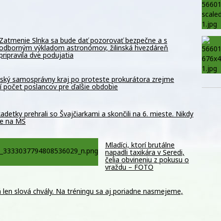
Zatmenie Slnka sa bude dať pozorovať bezpečne a s
odborným výkladom astronómov, žilinská hvezdáreň
pripravila dve podujatia
ský samosprávny kraj po proteste prokurátora zrejme
í počet poslancov pre ďalšie obdobie
adetky prehrali so Švajčiarkami a skončili na 6. mieste. Nikdy
ie na MS
Mladíci, ktorí brutálne
napadli taxikára v Seredi,
čelia obvineniu z pokusu o
vraždu – FOTO
len slová chvály. Na tréningu sa aj poriadne nasmejeme,