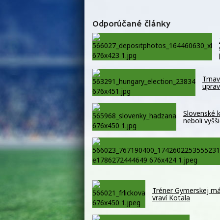
Odporúčané články
Trnav
uprav
Slovenské k
neboli vyšš
Tréner Gymerskej má 
vraví Kotala