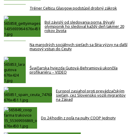
Tréner Celticu Glasgow podstúpil drobný zákrok
Bol závislý od sledovania porna. Bývalý
olympionik ho sledoval každý deň takmer 20
rokov života
Na marockých sociálnych sieťach sa šíria výzvy na ďalší
masový vstup do Ceuty
Švajčiarska hviezda Gutová-Behramiová ukončila
profikariéru – VIDEO
Europol zasiahol proti prevádzačským
sieťam, cez Slovensko vozili migrantov
na Západ
Do 24 hodín z poľa na pulty COOP Jednoty