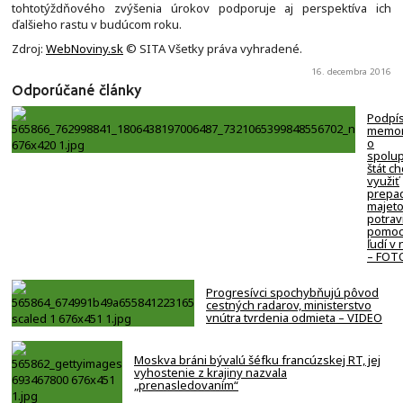
tohtotýždňového zvýšenia úrokov podporuje aj perspektíva ich
ďalšieho rastu v budúcom roku.
Zdroj:
WebNoviny.sk
© SITA Všetky práva vyhradené.
16. decembra 2016
Odporúčané články
Podpí
memo
o
spolup
štát c
využiť
prepa
majeto
potrav
pomoc
ľudí v
– FOT
Progresívci spochybňujú pôvod
cestných radarov, ministerstvo
vnútra tvrdenia odmieta – VIDEO
Moskva bráni bývalú šéfku francúzskej RT, jej
vyhostenie z krajiny nazvala
„prenasledovaním“