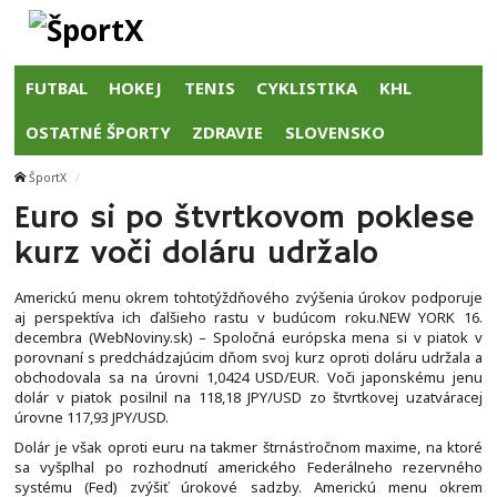
FUTBAL
HOKEJ
TENIS
CYKLISTIKA
KHL
OSTATNÉ ŠPORTY
ZDRAVIE
SLOVENSKO
ŠportX
Euro si po štvrtkovom poklese
kurz voči doláru udržalo
Americkú menu okrem tohtotýždňového zvýšenia úrokov podporuje
aj perspektíva ich ďalšieho rastu v budúcom roku.NEW YORK 16.
decembra (WebNoviny.sk) – Spoločná európska mena si v piatok v
porovnaní s predchádzajúcim dňom svoj kurz oproti doláru udržala a
obchodovala sa na úrovni 1,0424 USD/EUR. Voči japonskému jenu
dolár v piatok posilnil na 118,18 JPY/USD zo štvrtkovej uzatváracej
úrovne 117,93 JPY/USD.
Dolár je však oproti euru na takmer štrnásťročnom maxime, na ktoré
sa vyšplhal po rozhodnutí amerického Federálneho rezervného
systému (Fed) zvýšiť úrokové sadzby. Americkú menu okrem