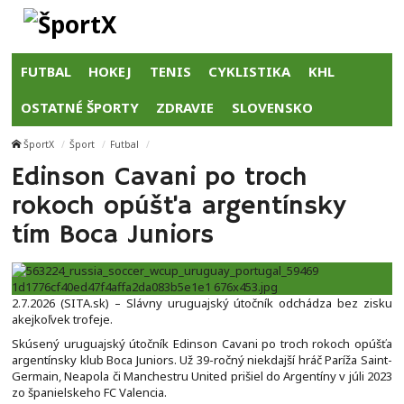
FUTBAL
HOKEJ
TENIS
CYKLISTIKA
KHL
OSTATNÉ ŠPORTY
ZDRAVIE
SLOVENSKO
ŠportX
Šport
Futbal
Edinson Cavani po troch
rokoch opúšťa argentínsky
tím Boca Juniors
2.7.2026 (SITA.sk) – Slávny uruguajský útočník odchádza bez zisku
akejkoľvek trofeje.
Skúsený uruguajský útočník Edinson Cavani po troch rokoch opúšťa
argentínsky klub Boca Juniors. Už 39-ročný niekdajší hráč Paríža Saint-
Germain, Neapola či Manchestru United prišiel do Argentíny v júli 2023
zo španielskeho FC Valencia.