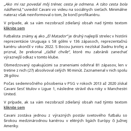
„Ako mi raz povedal môj tréner, cesta je odmena. A táto cesta bola
nádherná,“
uviedol Cavani vo videu na sociálnych sieťach. Minimálne
nateraz však neinformoval o tom, že končí profikariéru.
V prípade, ak sa vám nezobrazil zdieľaný obsah nad týmto textom
kliknite sem
Futbalista známy aj ako
„El Matador“
je druhý najlepší strelec v histórii
reprezentácie Uruguaja s 58 gólmi v 136 zápasoch, reprezentačnú
kariéru ukončil v roku 2022. S Bocou Juniors nezískal žiadnu trofej a
priznal, že prekonal
„ťažké chvíle“
, ktoré mu zabránili zanechať
výraznejší odkaz v tomto klube.
Obmedzovaný opakujúcimi sa zraneniami odohral 81 zápasov, len v
tretine z nich (27) absolvoval celých 90 minút. Zaznamenal v nich spolu
28 gólov.
Počas sedemročného pôsobenia v PSG v rokoch 2013 až 2020 získal
Cavani šesť titulov v Ligue 1, následne strávil dva roky v Manchestri
United.
V prípade, ak sa vám nezobrazil zdieľaný obsah nad týmto textom
kliknite sem
Cavani zostáva jednou z výrazných postáv svetového futbalu so
širokou medzinárodnou kariérou v elitných ligách Európy či Južnej
Ameriky.