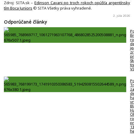
Zdroj: SITA.sk –
Edinson Cavani po troch rokoch opúšťa argentínsky
tím Boca Juniors
© SITA Všetky práva vyhradené.
2. júla 2026
Odporúčané články
Po
B
ro
de
j
zr
p
šk
ti
V
Po
Tr
z
de
ha
vr
Bl
H
O
ro
pr
1
h