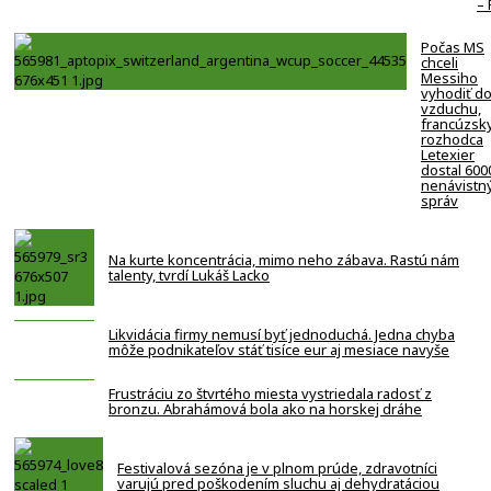
–
Počas MS
chceli
Messiho
vyhodiť d
vzduchu,
francúzsk
rozhodca
Letexier
dostal 600
nenávistn
správ
Na kurte koncentrácia, mimo neho zábava. Rastú nám
talenty, tvrdí Lukáš Lacko
Likvidácia firmy nemusí byť jednoduchá. Jedna chyba
môže podnikateľov stáť tisíce eur aj mesiace navyše
Frustráciu zo štvrtého miesta vystriedala radosť z
bronzu. Abrahámová bola ako na horskej dráhe
Festivalová sezóna je v plnom prúde, zdravotníci
varujú pred poškodením sluchu aj dehydratáciou