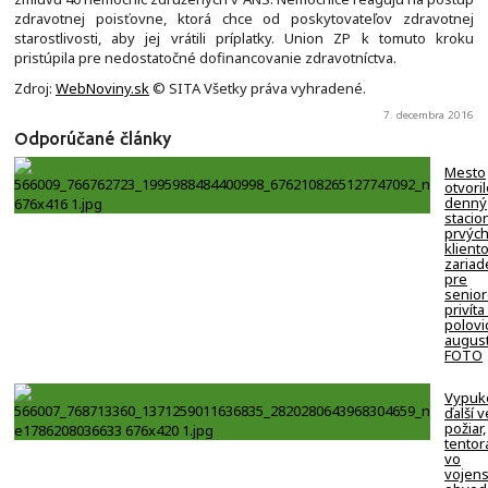
zdravotnej poisťovne, ktorá chce od poskytovateľov zdravotnej
starostlivosti, aby jej vrátili príplatky. Union ZP k tomuto kroku
pristúpila pre nedostatočné dofinancovanie zdravotníctva.
Zdroj:
WebNoviny.sk
© SITA Všetky práva vyhradené.
7. decembra 2016
Odporúčané články
Mesto
otvori
denný
stacion
prvýc
klient
zariad
pre
senio
privíta
polovi
august
FOTO
Vypuk
ďalší v
požiar,
tentor
vo
vojen