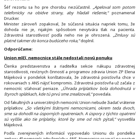
Šéf rezortu sa ho pre chorobu nezúčastnil.
„Apeloval som potom
telefonicky na obidve strany, aby hľadali riešenie,“
poznamenal
Drucker.
Minister zároveň zopakoval, že súčasná situácia napriek tomu, že
dohoda nie je, nijakým spôsobom nevytvára tlak na pacienta.
Zdravotná starostlivosť podľa neho nie je ohrozená.
„Zmluvy sú
platné takmer do konca budúceho roka,“
doplnil.
Odporúčame:
Union mlčí, nemocnice stále nedostali novú ponuku
Členka predstavenstva a riaditeľka sekcie nákupu zdravotnej
starostlivosti, revíznych činností a programov zdravia Union ZP Elena
Májeková v pondelok konštatovala, že zdravotná poisťovňa chce v
rokovaniach s ANS nájsť kompromis. Zdravotná poisťovňa už začala z
nemocníc sťahovať peniaze.
„Úhrada príplatkov bola dohodnutá v
štyroch splátkach, kde tú prvú sme zrealizovali,“
povedala.
Od fakultných a univerzitných nemocníc Union nebude žiadať vrátenie
príplatkov.
„So všetkými štátnymi nemocnicami, okrem teda dvoch,
sme sa dohodli na úsporných opatreniach. A úspory z týchto opatrení
sú vyššie ako tie príplatky, ktoré by sme od nich pýtali,“
vysvetlila
Májeková.
Podľa zverejnených informácií vypovedalo Unionu do pondelka
zmluvu 40 nemocníc združených v ANS. Nemocnice reagujú na postup