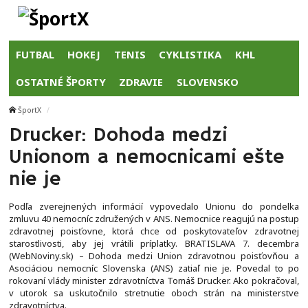
FUTBAL
HOKEJ
TENIS
CYKLISTIKA
KHL
OSTATNÉ ŠPORTY
ZDRAVIE
SLOVENSKO
ŠportX
Drucker: Dohoda medzi
Unionom a nemocnicami ešte
nie je
Podľa zverejnených informácií vypovedalo Unionu do pondelka
zmluvu 40 nemocníc združených v ANS. Nemocnice reagujú na postup
zdravotnej poisťovne, ktorá chce od poskytovateľov zdravotnej
starostlivosti, aby jej vrátili príplatky. BRATISLAVA 7. decembra
(WebNoviny.sk) – Dohoda medzi Union zdravotnou poisťovňou a
Asociáciou nemocníc Slovenska (ANS) zatiaľ nie je. Povedal to po
rokovaní vlády minister zdravotníctva Tomáš Drucker. Ako pokračoval,
v utorok sa uskutočnilo stretnutie oboch strán na ministerstve
zdravotníctva.