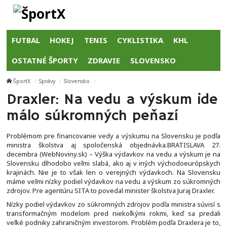
FUTBAL
HOKEJ
TENIS
CYKLISTIKA
KHL
OSTATNÉ ŠPORTY
ZDRAVIE
SLOVENSKO
ŠportX
Správy
Slovensko
Draxler: Na vedu a výskum ide
málo súkromných peňazí
Problémom pre financovanie vedy a výskumu na Slovensku je podľa
ministra školstva aj spoločenská objednávka.BRATISLAVA 27.
decembra (WebNoviny.sk) – Výška výdavkov na vedu a výskum je na
Slovensku dlhodobo veľmi slabá, ako aj v iných východoeurópskych
krajinách. Nie je to však len o verejných výdavkoch. Na Slovensku
máme veľmi nízky podiel výdavkov na vedu a výskum zo súkromných
zdrojov. Pre agentúru SITA to povedal minister školstva Juraj Draxler.
Nízky podiel výdavkov zo súkromných zdrojov podľa ministra súvisí s
transformačným modelom pred niekoľkými rokmi, keď sa predali
veľké podniky zahraničným investorom. Problém podľa Draxlera je to,