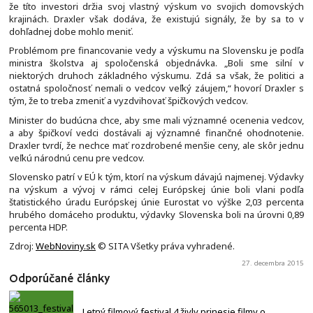
že títo investori držia svoj vlastný výskum vo svojich domovských
krajinách. Draxler však dodáva, že existujú signály, že by sa to v
dohľadnej dobe mohlo meniť.
Problémom pre financovanie vedy a výskumu na Slovensku je podľa
ministra školstva aj spoločenská objednávka. „Boli sme silní v
niektorých druhoch základného výskumu. Zdá sa však, že politici a
ostatná spoločnosť nemali o vedcov veľký záujem,“ hovorí Draxler s
tým, že to treba zmeniť a vyzdvihovať špičkových vedcov.
Minister do budúcna chce, aby sme mali významné ocenenia vedcov,
a aby špičkoví vedci dostávali aj významné finančné ohodnotenie.
Draxler tvrdí, že nechce mať rozdrobené menšie ceny, ale skôr jednu
veľkú národnú cenu pre vedcov.
Slovensko patrí v EÚ k tým, ktorí na výskum dávajú najmenej. Výdavky
na výskum a vývoj v rámci celej Európskej únie boli vlani podľa
štatistického úradu Európskej únie Eurostat vo výške 2,03 percenta
hrubého domáceho produktu, výdavky Slovenska boli na úrovni 0,89
percenta HDP.
Zdroj:
WebNoviny.sk
© SITA Všetky práva vyhradené.
27. decembra 2015
Odporúčané články
Letný filmový festival 4 živly prinesie filmy o