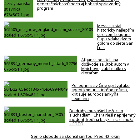
generačných vzťahoch aj bohatý sprievodný
program
Messi sa stal
historicky najlepším
strelcom Leagues
Cupu vďaka dvom
gólom do siete San
Luis
Afganca odsúdili na
doživotie za útok autom v
Mníchove, zabil matku s
dieťaťom
Pellegrini sa v Číne správal ako
agent komunistického režimu,
kritizuje europoslankyňa
Lexmann
Do dráhy mu vošiel bežec so
slúchadlami. Chára rieši nepríjemný
incident, keď na bicykli zrazil muža
– FOTO
Sen o slobode sa skončil smrťou. Pred 40 rokmi