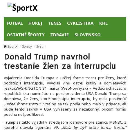
FUTBAL
HOKEJ
TENIS
CYKLISTIKA
KHL
OSTATNÉ ŠPORTY
ZDRAVIE
SLOVENSKO
ŠportX
Správy
Svet
Donald Trump navrhol
trestanie žien za interrupciu
Vyjadrenia Donalda Trumpa o určitej forme trestu pre ženy, ktoré
podstúpia interrupciu, vyvolali vlnu ostrej kritiky a odmietavých
reakcií.WASHINGTON 31. marca (WebNoviny.sk) – Vedúci uchádzač o
republikánsku nomináciu na post prezidenta USA Donald Trump sa
domnieva, že ženy, ktoré podstúpia interrupciu, by mala postihnúť
„určitá forma trestu“
. Stať by sa tak podľa neho malo v prípade, ak
bude tento zákrok v USA vyhlásený za nezákonný, pričom formu
postihu nešpecifikoval.
Trump sa takto vyjadril v stredajšom rozhovore pre stanicu MSNBC, z
ktorého citovala agentúra AP.
„Mala by byť určitá forma trestu,“