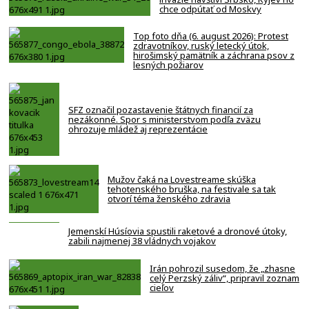
chce odpútať od Moskvy
Top foto dňa (6. august 2026): Protest
zdravotníkov, ruský letecký útok,
hirošimský pamätník a záchrana psov z
lesných požiarov
SFZ označil pozastavenie štátnych financií za
nezákonné. Spor s ministerstvom podľa zväzu
ohrozuje mládež aj reprezentácie
Mužov čaká na Lovestreame skúška
tehotenského bruška, na festivale sa tak
otvorí téma ženského zdravia
Jemenskí Húsíovia spustili raketové a dronové útoky,
zabili najmenej 38 vládnych vojakov
Irán pohrozil susedom, že „zhasne
celý Perzský záliv“, pripravil zoznam
cieľov