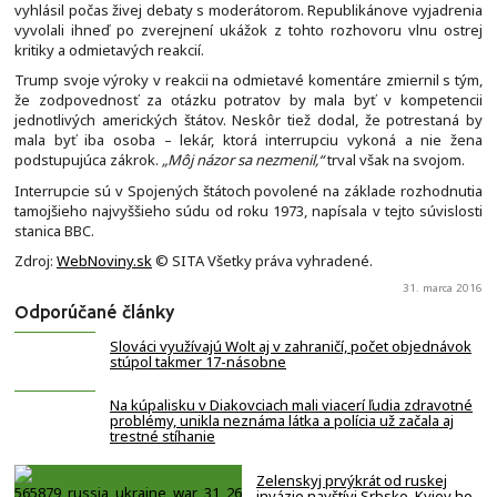
vyhlásil počas živej debaty s moderátorom. Republikánove vyjadrenia
vyvolali ihneď po zverejnení ukážok z tohto rozhovoru vlnu ostrej
kritiky a odmietavých reakcií.
Trump svoje výroky v reakcii na odmietavé komentáre zmiernil s tým,
že zodpovednosť za otázku potratov by mala byť v kompetencii
jednotlivých amerických štátov. Neskôr tiež dodal, že potrestaná by
mala byť iba osoba – lekár, ktorá interrupciu vykoná a nie žena
podstupujúca zákrok.
„Môj názor sa nezmenil,“
trval však na svojom.
Interrupcie sú v Spojených štátoch povolené na základe rozhodnutia
tamojšieho najvyššieho súdu od roku 1973, napísala v tejto súvislosti
stanica BBC.
Zdroj:
WebNoviny.sk
© SITA Všetky práva vyhradené.
31. marca 2016
Odporúčané články
Slováci využívajú Wolt aj v zahraničí, počet objednávok
stúpol takmer 17-násobne
Na kúpalisku v Diakovciach mali viacerí ľudia zdravotné
problémy, unikla neznáma látka a polícia už začala aj
trestné stíhanie
Zelenskyj prvýkrát od ruskej
invázie navštívi Srbsko, Kyjev ho