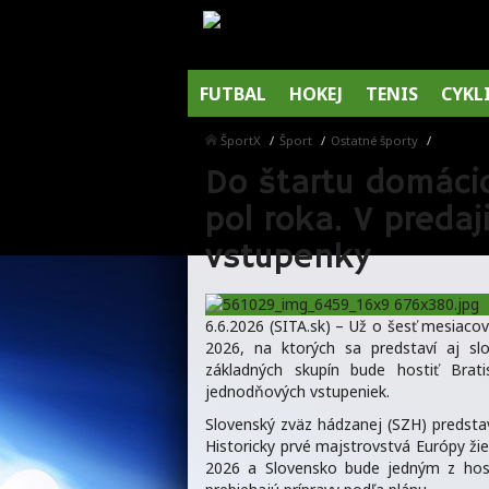
FUTBAL
HOKEJ
TENIS
CYKL
ŠportX
Šport
Ostatné športy
Do štartu domáci
pol roka. V preda
vstupenky
6.6.2026 (SITA.sk) – Už o šesť mesiac
2026, na ktorých sa predstaví aj s
základných skupín bude hostiť Bratisl
jednodňových vstupeniek.
Slovenský zväz hádzanej (SZH) predstav
Historicky prvé majstrovstvá Európy ži
2026 a Slovensko bude jedným z hosti