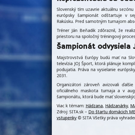
Slovenský tím uzavrie aktuálnu sezónu 
európsky šampionát odštartuje v se
Rakúsku. Pred samotným turnajom absol
Tréner Ján Beňadik zdôraznil, že real
priestoru na spoločný tréningový proce
Šampionát odvysiela 
Majstrovstvá Európy budú mať na Slove
televízia JOJ Šport, ktorá plánuje kom
podujatia. Práva na vysielanie európs
2031.
Organizátori zároveň avizovali ďalš
oficiálneho maskota turnaja a v augu
šampionátu, ktorá bude mať slovenských
Viac k témam:
Hádzana
,
Hádzanárky
,
Ma
Zdroj: SITA.sk –
Do štartu domácich ME 
vstupenky
© SITA Všetky práva vyhrade