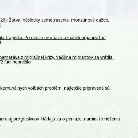
026): Žatva, následky zemetrasenia, monzúnové dažde,
v
la tragédia. Po dvoch úmrtiach oznámili organizátori
a
pamätáva z migračnej krízy. Väčšina migrantov sa vrátila,
2 ľudí neprežilo
 komunálnych voľbách problém, najlepšie pripravené sú
meru aj progresívcov. Hádajú sa o peniaze, namiesto riešenia
a