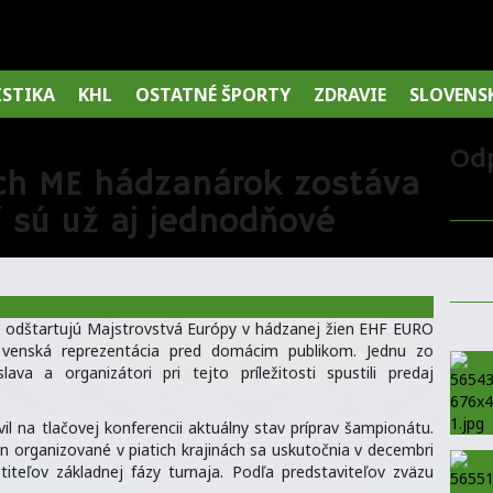
ISTIKA
KHL
OSTATNÉ ŠPORTY
ZDRAVIE
SLOVENS
Od
ch ME hádzanárok zostáva
ji sú už aj jednodňové
ov odštartujú Majstrovstvá Európy v hádzanej žien EHF EURO
lovenská reprezentácia pred domácim publikom. Jednu zo
ava a organizátori pri tejto príležitosti spustili predaj
il na tlačovej konferencii aktuálny stav príprav šampionátu.
en organizované v piatich krajinách sa uskutočnia v decembri
teľov základnej fázy turnaja. Podľa predstaviteľov zväzu