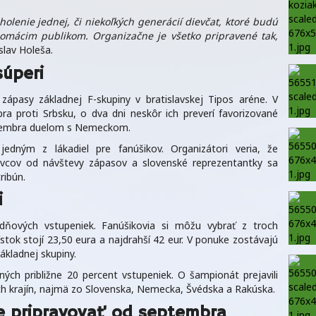
olenie jednej, či niekoľkých generácií dievčat, ktoré budú
omácim publikom. Organizačne je všetko pripravené tak,
slav Holeša.
súperi
zápasy základnej F-skupiny v bratislavskej Tipos aréne. V
a proti Srbsku, o dva dni neskôr ich preverí favorizované
ecembra duelom s Nemeckom.
jedným z lákadiel pre fanúšikov. Organizátori veria, že
ivcov od návštevy zápasov a slovenské reprezentantky sa
ribún.
i
dňových vstupeniek. Fanúšikovia si môžu vybrať z troch
ístok stojí 23,50 eura a najdrahší 42 eur. V ponuke zostávajú
ákladnej skupiny.
ých približne 20 percent vstupeniek. O šampionát prejavili
ch krajín, najmä zo Slovenska, Nemecka, Švédska a Rakúska.
e pripravovať od septembra