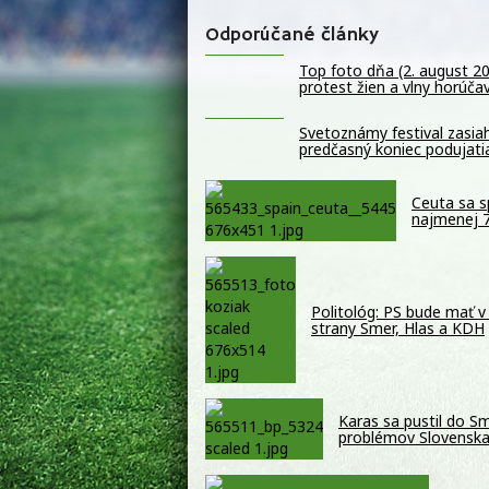
Odporúčané články
Top foto dňa (2. august 2
protest žien a vlny horúča
Svetoznámy festival zasiah
predčasný koniec podujati
Ceuta sa s
najmenej 7
Politológ: PS bude mať v
strany Smer, Hlas a KDH
Karas sa pustil do S
problémov Slovensk