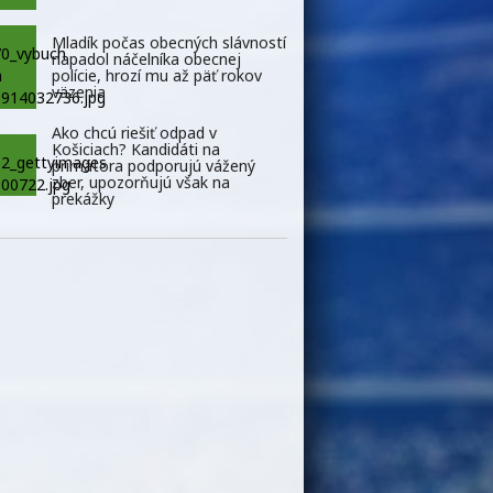
Mladík počas obecných slávností
napadol náčelníka obecnej
polície, hrozí mu až päť rokov
väzenia
Ako chcú riešiť odpad v
Košiciach? Kandidáti na
primátora podporujú vážený
zber, upozorňujú však na
prekážky