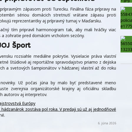
prípravným zápasom proti Turecku. Finálna fáza prípravy na
ptembri sériou domácich stretnutí vrátane zápasu proti
vujú reprezentantky aj prípravný turnaj v Maďarsku.
izačný tím pripravil harmonogram tak, aby mali hráčky viac
s a zohratie pred domácim vrcholom sezóny.
JOJ Šport
nsku rozsiahle mediálne pokrytie. Vysielacie práva vlastní
pletné štúdiové aj reportážne spravodajstvo priamo z dejiska
kych a svetových šampionátov v hádzanej vlastní až do roku
ie novinky. Už počas júna by malo byť predstavené meno
ste zverejnia organizátorské krajiny aj oficiálnu skladbu
 autorov aj interpretov.
jstrovstvá Európy
hádzanárok zostáva pol roka. V predaji sú už aj jednodňové
né.
6. júna 2026