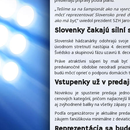
prebiehajú prípravy podľa plánu.
„
Tešíme sa na šampionát ako na vyvrch
môcť reprezentovať Slovensko pred d
ako má byť
,“ uviedol prezident SZH Jaro
Slovenky čakajú silní 
Slovenské hádzanárky odohrajú svoje 
úvodnom stretnutí nastúpia 4. decembr
Švédsko a skupinovú fázu uzavrú 8. d
Práve atraktívni súperi by mali byť 
predvianočné obdobie neodradí priazn
budú môcť oprieť o podporu domácich t
Vstupenky už v predaj
Novinkou je spustenie predaja jedno
cenových kategórií, pričom najlacnejší l
aj zvýhodnené balíky na všetky zápasy z
Podľa organizátorov je aktuálne predan
záujem fanúšikovia minimálne z deviati
Reprezentácia sa bud