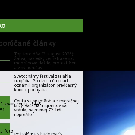
KO
porúčané články
Top foto dňa (2. august 2026):
Žatva, následky zemetrasenia,
monzúnové dažde, protest žien
a vlny horúčav
Svetoznámy festival zasiahla
tragédia. Po dvoch úmrtiach
oznámili organizátori predčasný
koniec podujatia
Ceuta sa spamätáva z migračnej
krízy. Väčšina migrantov sa
vrátila, najmenej 72 ľudí
neprežilo
Politológ: PS bude mať v