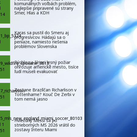
komunálnych voľbách problém,
najlepšie pripravené sú strany
Smer, Hlas a KDH
Karas sa pustil do Smeru aj
progresívcov. Hádajú sa o
peniaze, namiesto riešenia
problémov Slovenska
Rýchlo sa šíriaci lesný požiar
ohrozuje americké mesto, tisíce
ľudí museli evakuovať
Zostane Brazílčan Richarlison v
Tottenhame? Kouč De Zerbi v
tom nemá jasno
Hviezdny Messi sa po
strieborných MS 2026 vrátil do
zostavy Interu Miami