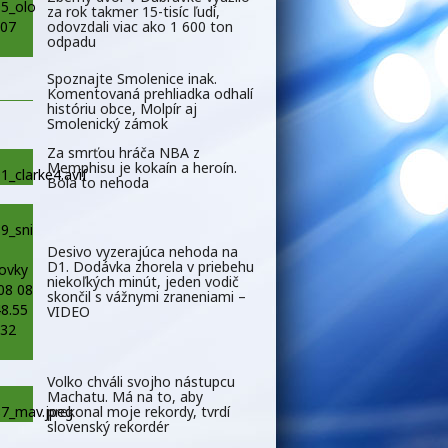
za rok takmer 15-tisíc ľudí,
odovzdali viac ako 1 600 ton
odpadu
Spoznajte Smolenice inak.
Komentovaná prehliadka odhalí
históriu obce, Molpír aj
Smolenický zámok
Za smrťou hráča NBA z
Memphisu je kokaín a heroín.
Bola to nehoda
Desivo vyzerajúca nehoda na
D1. Dodávka zhorela v priebehu
niekoľkých minút, jeden vodič
skončil s vážnymi zraneniami –
VIDEO
Volko chváli svojho nástupcu
Machatu. Má na to, aby
prekonal moje rekordy, tvrdí
slovenský rekordér