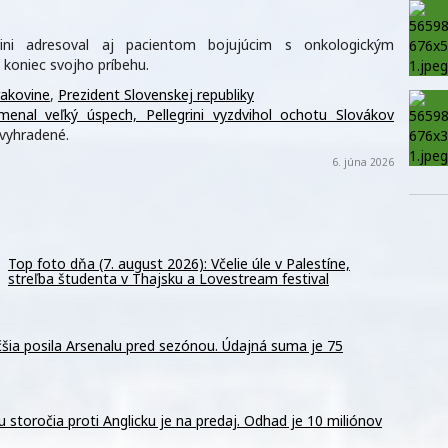
rini adresoval aj pacientom bojujúcim s onkologickým
ý koniec svojho príbehu.
rakovine
,
Prezident Slovenskej republiky
enal veľký úspech, Pellegrini vyzdvihol ochotu Slovákov
vyhradené.
6. júna 2026
Top foto dňa (7. august 2026): Včelie úle v Palestíne,
streľba študenta v Thajsku a Lovestream festival
šia posila Arsenalu pred sezónou. Údajná suma je 75
storočia proti Anglicku je na predaj. Odhad je 10 miliónov