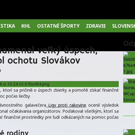
ISTIKA
KHL
OSTATNÉ ŠPORTY
ZDRAVIE
SLOVENS
Od
namenal veľký úspech,
hol ochotu Slovákov
O
ktorí sa pričinili o úspech zbierky a pomohli získať finančné
oc počas liečby.
ávnostného galavečera
Ligy proti rakovine
ocenil výsledok
konal očakávania organizátorov. Poďakoval všetkým, ktorí sa
skať finančné prostriedky pre ľudí odkázaných na pomoc počas
é rodiny