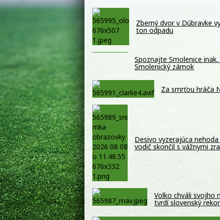
Zberný dvor v Dúbravke vyu
ton odpadu
Spoznajte Smolenice inak. 
Smolenický zámok
Za smrťou hráča N
Desivo vyzerajúca nehoda 
vodič skončil s vážnymi z
Volko chváli svojho
tvrdí slovenský reko