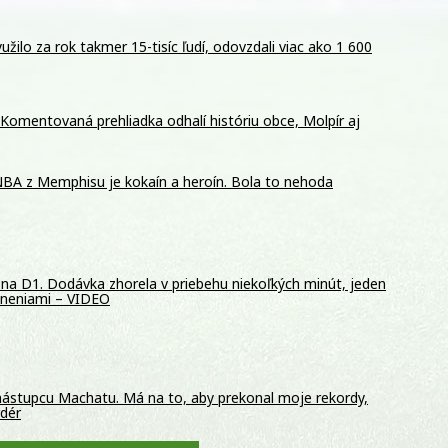
žilo za rok takmer 15-tisíc ľudí, odovzdali viac ako 1 600
Komentovaná prehliadka odhalí históriu obce, Molpír aj
BA z Memphisu je kokaín a heroín. Bola to nehoda
na D1. Dodávka zhorela v priebehu niekoľkých minút, jeden
raneniami – VIDEO
 nástupcu Machatu. Má na to, aby prekonal moje rekordy,
rdér