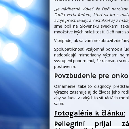
„Je nádherné vidieť, že Deň narcisov
Ľudia veria ľuďom, ktorí sa im s mal
svoje prostriedky, a častokrát aj z mál
sme boli na Slovensku svedkami takej
množstve iných príležitostí. Deň narcis
V prípade, ak sa vám nezobrazil zdieľ
Spolupatričnosť, vzájomná pomoc a ľuds
nadobúdajú mimoriadny význam najmä
vystúpení pripomenul, že rakovina si ne
postavenia.
Povzbudenie pre onko
Oznámenie takejto diagnózy predsta
výrazne zasahuje aj do života jeho rodin
aby sa ľudia v takýchto situáciách mohli
sami.
Fotogaléria k článku:
Pellegrini prijal 