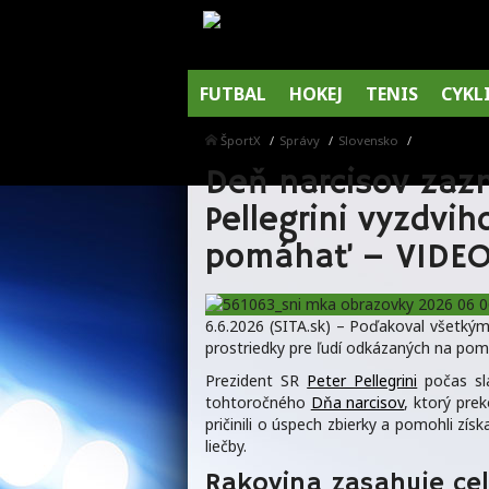
FUTBAL
HOKEJ
TENIS
CYKL
ŠportX
Správy
Slovensko
Deň narcisov zaz
Pellegrini vyzdvi
pomáhať – VIDE
6.6.2026 (SITA.sk) – Poďakoval všetkým, 
prostriedky pre ľudí odkázaných na pom
Prezident SR
Peter Pellegrini
počas sl
tohtoročného
Dňa narcisov
, ktorý pre
pričinili o úspech zbierky a pomohli zí
liečby.
Rakovina zasahuje cel