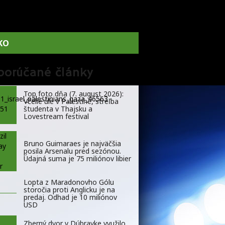
KO
porúčané články
Top foto dňa (7. august 2026):
Včelie úle v Palestíne, streľba
študenta v Thajsku a
Lovestream festival
Bruno Guimaraes je najväčšia
posila Arsenalu pred sezónou.
Údajná suma je 75 miliónov libier
Lopta z Maradonovho Gólu
storočia proti Anglicku je na
predaj. Odhad je 10 miliónov
USD
Zberný dvor v Dúbravke využilo