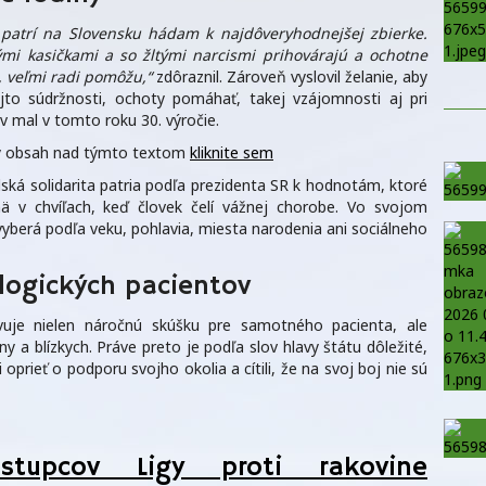
 patrí na Slovensku hádam k najdôveryhodnejšej zbierke.
ými kasičkami a so žltými narcismi prihovárajú a ochotne
a, veľmi radi pomôžu,“
zdôraznil. Zároveň vyslovil želanie, aby
to súdržnosti, ochoty pomáhať, takej vzájomnosti aj pri
ov mal v tomto roku 30. výročie.
aný obsah nad týmto textom
kliknite sem
ká solidarita patria podľa prezidenta SR k hodnotám, ktoré
 v chvíľach, keď človek čelí vážnej chorobe. Vo svojom
vyberá podľa veku, pohlavia, miesta narodenia ani sociálneho
logických pacientov
vuje nielen náročnú skúšku pre samotného pacienta, ale
y a blízkych. Práve preto je podľa slov hlavy štátu dôležité,
 oprieť o podporu svojho okolia a cítili, že na svoj boj nie sú
zástupcov Ligy proti rakovine