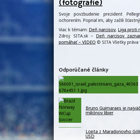
(fotografie)
Svoje povzbudenie prezident Pelleg
ochorením. Poprial im, aby zažili šťastn
Viac k témam:
Deň narcisov
,
Liga proti 
Zdroj: SITA.sk –
Deň narcisov zaznam
pomáhať – VIDEO
© SITA Všetky práva 
Odporúčané články
Bruno Guimaraes je najväč
miliónov libier
Lopta z Maradonovho Gólu 
USD