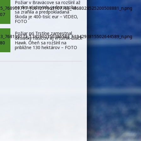
Požiar v Braväcove sa rozšíril až
na desať stavieb, jedna osoba
sa zranila a predpokladaná
škoda je 400-tisíc eur – VIDEO,
FOTO
Požiar pri Trstíne zamestnal
desiatky hasičov aj vrtuľník Black
Hawk. Oheň sa rozšíril na
približne 130 hektárov – FOTO