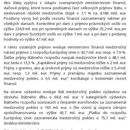
Ako ďalej vyplýva z údajov zverejnených ministerstvom financií,
daňové príjmy, ktoré tvoria podstatnú časť celkových príjmov štátu, v
sledovanom období medziročne stúpli o 7,1 % na 4,186 mld. eur.
Pozitívny vývoj bol podľa rezortu financií zaznamenaný takmer pri
všetkých daniach. Konkrétne pri dani z príjmov právnických osôb vo
výške 224,9 mil. eur, pri spotrebných daniach vo výške 35,2 mil. eur, pri
dani z príjmov fyzických osôb vo výške 7 mil. eur a pri dani z pridanej
hodnoty vo výške 4,1 mil. eur.
V rámci ostatných príjmov eviduje ministerstvo financií medziročný
nárast príjmov z rozpočtu Európskej únie o 42,7 mil. eur, resp. o 7,9 %.
Ďalšie príjmy štátneho rozpočtu naopak medziročne klesli o 48,1 mil.
eur, teda o 13,3 %. „Kapitálové príjmy sú medziročne nižšie o 2 mil. eur.
Príjmy z grantov, ako aj úrokové príjmy sú medziročne nižšie o 5,4 mil.
eur, resp. 1,3 mil. eur. Príjmy z prenájmu majetku zaznamenali
medziročný pokles o 0,5 mil. eur,“ konštatuje v komentári rezort
financií.
Na strane výdavkov eviduje štát medziročný pokles výdavkov na
obsluhu štátneho dlhu o 69,6 mil. eur. V kategóriách výdavkov
štátneho rozpočtu súvisiacich s čerpaním eurofondov sa zaznamenal
medziročný pokles o 163 mil. eur, s čím súvisí aj úspora zdrojov
spolufinancovania vo výške 43,7 mil. eur. „Platba do rozpočtu
Európskej únie zaznamenala medziročný pokles o 75,1 mil. eur,“
dodáva ministerstvo.