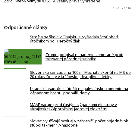
Zdroj:
WebNoviny.sk
© SITA Všetky práva vyhradené.
1. júna 2016
Odporúčané články
Streľba na škole v Thajsku si vyžiadala šesť obetí,
útočníkom bol 14-ročný žiak
Trump podpísal nariadenie zamerané proti
takzvanej pôrodnej turistike
Slovenská senzácia na 100 m! Machata skončil na MS do
20 rokov šiesty v kráľovskej disciplíne atletiky
Izraelskí osadníci zaútočili na palestínsku komunitu na
Západnom brehu, podpálili domy
MAAE varuje pred častými výpadkami elektriny v
ukrajinskej Záporožskej jadrovej elektrárni
Slováci využívajú Wolt aj v zahraničí, počet objednávok
stúpol takmer 17-násobne