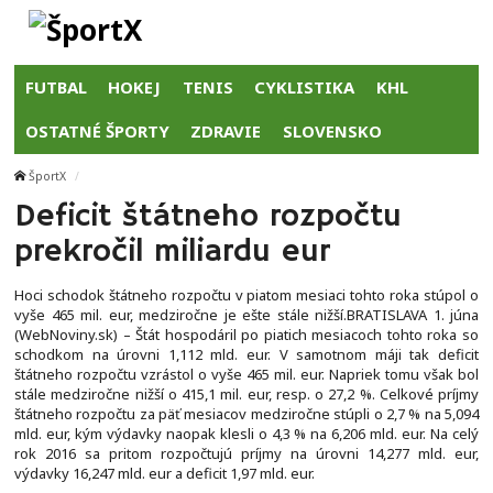
FUTBAL
HOKEJ
TENIS
CYKLISTIKA
KHL
OSTATNÉ ŠPORTY
ZDRAVIE
SLOVENSKO
ŠportX
Deficit štátneho rozpočtu
prekročil miliardu eur
Hoci schodok štátneho rozpočtu v piatom mesiaci tohto roka stúpol o
vyše 465 mil. eur, medziročne je ešte stále nižší.BRATISLAVA 1. júna
(WebNoviny.sk) – Štát hospodáril po piatich mesiacoch tohto roka so
schodkom na úrovni 1,112 mld. eur. V samotnom máji tak deficit
štátneho rozpočtu vzrástol o vyše 465 mil. eur. Napriek tomu však bol
stále medziročne nižší o 415,1 mil. eur, resp. o 27,2 %. Celkové príjmy
štátneho rozpočtu za päť mesiacov medziročne stúpli o 2,7 % na 5,094
mld. eur, kým výdavky naopak klesli o 4,3 % na 6,206 mld. eur. Na celý
rok 2016 sa pritom rozpočtujú príjmy na úrovni 14,277 mld. eur,
výdavky 16,247 mld. eur a deficit 1,97 mld. eur.