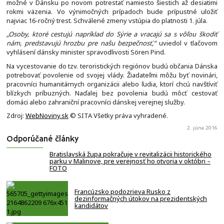
možné v Dánsku po novom potrestať namiesto šiestich až desiatimi
rokmi väzenia. Vo výnimočných prípadoch bude prípustné uložiť
najviac 16-ročný trest. Schválené zmeny vstúpia do platnosti 1. júla.
„Osoby, ktoré cestujú napríklad do Sýrie a vracajú sa s vôľou škodiť
nám, predstavujú hrozbu pre našu bezpečnosť,“
uviedol v tlačovom
vyhlásení dánsky minister spravodlivosti Sören Pind.
Na vycestovanie do tzv. teroristických regiónov budú občania Dánska
potrebovať povolenie od svojej vlády. Žiadateľmi môžu byť novinári,
pracovníci humanitárnych organizácii alebo ľudia, ktorí chcú navštíviť
blízkych príbuzných. Naďalej bez povolenia budú môcť cestovať
domáci alebo zahraniční pracovníci dánskej verejnej služby.
Zdroj:
WebNoviny.sk
© SITA Všetky práva vyhradené.
2. júna 2016
Odporúčané články
Bratislavská župa pokračuje v revitalizácii historického
parku v Malinove, pre verejnosť ho otvoria v októbri –
FOTO
Francúzsko podozrieva Rusko z
dezinformačných útokov na prezidentských
kandidátov