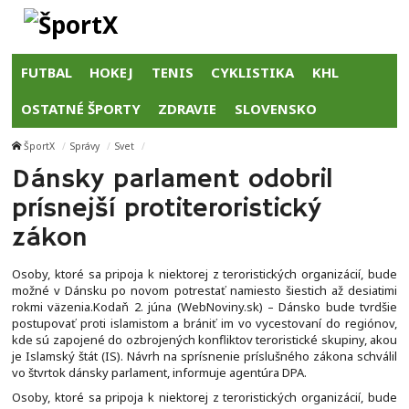
FUTBAL
HOKEJ
TENIS
CYKLISTIKA
KHL
OSTATNÉ ŠPORTY
ZDRAVIE
SLOVENSKO
ŠportX
Správy
Svet
Dánsky parlament odobril
prísnejší protiteroristický
zákon
Osoby, ktoré sa pripoja k niektorej z teroristických organizácií, bude
možné v Dánsku po novom potrestať namiesto šiestich až desiatimi
rokmi väzenia.Kodaň 2. júna (WebNoviny.sk) – Dánsko bude tvrdšie
postupovať proti islamistom a brániť im vo vycestovaní do regiónov,
kde sú zapojené do ozbrojených konfliktov teroristické skupiny, akou
je Islamský štát (IS). Návrh na sprísnenie príslušného zákona schválil
vo štvrtok dánsky parlament, informuje agentúra DPA.
Osoby, ktoré sa pripoja k niektorej z teroristických organizácií, bude