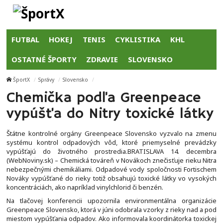
FUTBAL
HOKEJ
TENIS
CYKLISTIKA
KHL
OSTATNÉ ŠPORTY
ZDRAVIE
SLOVENSKO
ŠportX
Správy
Slovensko
Chemička podľa Greenpeace
vypúšťa do Nitry toxické látky
Štátne kontrolné orgány Greenpeace Slovensko vyzvalo na zmenu
systému kontrol odpadových vôd, ktoré priemyselné prevádzky
vypúšťajú do životného prostredia.BRATISLAVA 14. decembra
(WebNoviny.sk) – Chemická továreň v Novákoch znečisťuje rieku Nitra
nebezpečnými chemikáliami. Odpadové vody spoločnosti Fortischem
Nováky vypúšťané do rieky totiž obsahujú toxické látky vo vysokých
koncentráciách, ako napríklad vinylchlorid či benzén.
Na tlačovej konferencii upozornila environmentálna organizácie
Greenpeace Slovensko, ktorá v júni odobrala vzorky z rieky nad a pod
miestom vypúšťania odpadov. Ako informovala koordinátorka toxickej