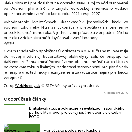
Rieka Nitra má pre dosiahnutie dobrého stavu svojich vôd stanovené
vo Vodnom pláne SR a v zmysle európskej smernice o vodách
opatrenia termínované do konca roka 2021, resp. 2027.
Vyhodnotenie kvalitatívnych ukazovateľov jednotlivých látok vo
vodnom toku rieky Nitra sa vykonáva a prepočítava na priemerný
prietok kalendárneho roka. V jednotlivom prípade a v prípade nižšieho
prietoku v rieke Nitra môžu byť dosahované hodnoty
vyššie.
Okrem uvedeného spoločnosť Fortischem a.s. v súčasnosti investuje
do novej modernej bezortuťovej elektrolýzy soli, čo prispeje ku
ďalšiemu zníženiu emisií.Porovnávanie obsahu znečisťujúcich látok v
povrchovom toku s limitnými hodnotami stanovenými pre pitné vody
je nesprávne, technicky nezmyselné a zavádzajúce najmä pre laickú
verejnosť.
Zdroj:
WebNoviny.sk
© SITA Všetky práva vyhradené.
14. decembra 2016
Odporúčané články
Bratislavská župa pokračuje v revitalizácii historického
parku v Malinove, pre verejnosť ho otvoria v októbri –
FOTO
Francúzsko podozrieva Rusko z