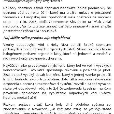
technológie či iných vylepšení,“
uviedla.
Novácky chemický závod napríklad nedokázal splniť podmienky na
ochranu vôd do roku 2011, ktoré mu uložila zmluva o pristúpení
Slovenska k Európskej únii. Spoločnosť mala opatrenia na nápravu
urobiť do roku 2016, podľa Greenpeace Slovensko tak však zatiaľ
neurobila.
„Na to, či a ako spoločnosť tieto podmienky splní, si ešte
posvietime,“
zdôraznila Kohutková.
Najväčšie riziko predstavuje vinylchlorid
Vzorky odpadových vôd z rieky Nitra odhalili široké spektrum
prchavých a poloprchavých organických látok. Skoro polovicu tvoria
halogénové prchavé organické látky, ktoré sú jedovaté a mnohé z
nich vyvolávajú rakovinové ochorenia.
Najväčšie riziko predstavuje vinylchlorid, ktorý bol vo veľmi vysokých
koncentráciách. Táto látka spôsobuje rakovinu a poškodzuje plod.
Zistil sa tiež vysoký obsah benzénu, ktorý v jednej vzorke prekročil
limitnú hodnotu skoro trojnásobne. Táto látka vyvoláva rakovinové
ochorenia a ohrozuje rozmnožovací systém. Potvrdilo sa tiež výrazne
nízke pH odpadových vôd, a to 2,4, čo zodpovedá kyselinám, pričom
povolenie spoločnosti na vypúšťanie odpadových vôd uvádza
hodnotu medzi 6 až 9.
Rizikom zostáva ortuť, ktorá bola dlhé obdobie spájaná so
znečisťovaním v Novákoch.
„Aj keď sme zistili, že jej vypúšťané
množstvo v odpadových vodách nepresahuje hraničnú hodnotu, v