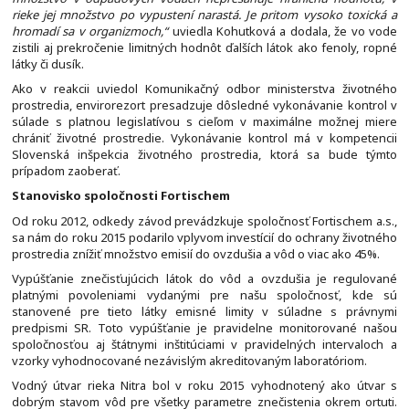
rieke jej množstvo po vypustení narastá. Je pritom vysoko toxická a
hromadí sa v organizmoch,“
uviedla Kohutková a dodala, že vo vode
zistili aj prekročenie limitných hodnôt ďalších látok ako fenoly, ropné
látky či dusík.
Ako v reakcii uviedol Komunikačný odbor ministerstva životného
prostredia, envirorezort presadzuje dôsledné vykonávanie kontrol v
súlade s platnou legislatívou s cieľom v maximálne možnej miere
chrániť životné prostredie. Vykonávanie kontrol má v kompetencii
Slovenská inšpekcia životného prostredia, ktorá sa bude týmto
prípadom zaoberať.
Stanovisko spoločnosti Fortischem
Od roku 2012, odkedy závod prevádzkuje spoločnosť Fortischem a.s.,
sa nám do roku 2015 podarilo vplyvom investícií do ochrany životného
prostredia znížiť množstvo emisií do ovzdušia a vôd o viac ako 45%.
Vypúšťanie znečisťujúcich látok do vôd a ovzdušia je regulované
platnými povoleniami vydanými pre našu spoločnosť, kde sú
stanovené pre tieto látky emisné limity v súladne s právnymi
predpismi SR. Toto vypúšťanie je pravidelne monitorované našou
spoločnosťou aj štátnymi inštitúciami v pravidelných intervaloch a
vzorky vyhodnocované nezávislým akreditovaným laboratóriom.
Vodný útvar rieka Nitra bol v roku 2015 vyhodnotený ako útvar s
dobrým stavom vôd pre všetky parametre znečistenia okrem ortuti.