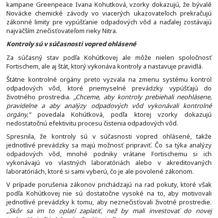
kampane Greenpeace Ivana Kohutková, vzorky dokazujú, že bývalé
Novácke chemické závody vo viacerých ukazovateľoch prekračujú
zákonné limity pre vypúšťanie odpadových vôd a naďalej zostávajú
najväčším znečisťovateľom rieky Nitra.
Kontroly sú v súčasnosti vopred ohlásené
Za súčasný stav podľa Kohútkovej ale môže nielen spoločnosť
Fortischem, ale aj štát, ktorý vykonáva kontroly a nastavuje pravidlá.
Štátne kontrolné orgány preto vyzvala na zmenu systému kontrol
odpadových vôd, ktoré priemyselné prevádzky vypúšťajú do
životného prostredia.
„Chceme, aby kontroly prebiehali neohlásene,
pravidelne a aby analýzy odpadových vôd vykonávali kontrolné
orgány,“
povedala Kohútková, podľa ktorej vzorky dokazujú
nedostatočnú efektivitu procesu čistenia odpadových vôd.
Spresnila, že kontroly sú v súčasnosti vopred ohlásené, takže
jednotlivé prevádzky sa majú možnosť pripraviť. Čo sa týka analýzy
odpadových vôd, mnohé podniky vrátane Fortischemu si ich
vykonávajú vo vlastných laboratóriách alebo v akreditovaných
laboratóriách, ktoré si sami vyberú, čo je ale povolené zákonom.
V prípade porušenia zákonov prichádzajú na rad pokuty, ktoré však
podľa Kohútkovej nie sú dostatočne vysoké na to, aby motivovali
jednotlivé prevádzky k tomu, aby neznečisťovali životné prostredie.
„Skôr sa im to oplatí zaplatiť, než by mali investovať do novej