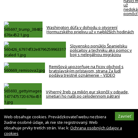
hasiči 
už
nedokáz
pomôcť
Washington dúfa v dohodu o otvorení
Hormuzského prielivu už v najbližších hodinách
Slovensko ponúklo Španielsku
policajtov a techniku ako pomoc v
boji s nelegálnou migráciou
Remišová upozorňuje na Ficov obchod s
bratislavským prístavom, strana Za ľudí
podáva trestné oznámenie – VIDEO
Výherný žreb za milión eur skončil v odpade,
smetiari ho našli po celodennom pátraní
Španielsko vrátilo do Maroka 70-tisíc migrantov,
Zavrieť
Web obsahuje cookies. Prevádzkovateľ webu nezbiera
Schengen podľa vlády ohrozený nebol
žiadne osobné údaje, ak nie ste registrovaný. Web
obsahuje prvky tretích strán. Viac k:
Ochrana osobných údajov a
cookies