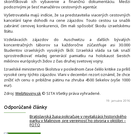
skonfiškovali ich vybavenie a finančnú dokumentáciu. Medzi
podozrivými je šesť manažérov cestovných agentúr.
Vyšetrovatelia majú indície, že sa predstavitelia viacerých cestovných
kancelárií tajne dohodli na cene zájazdov. Touto cestou sa snažili
zabrániť cenovej konkurencii, čím mali spôsobiť škodu izraelskému
štátu.
Vzdelávacích zájazdov do Auschwitzu a ďalších bývalých
koncentračných táborov sa každoročne zúčastňuje asi 30.000
študentov izraelských vysokých škôl. Izraelská vláda sa tak snaží
sprostredkovať mladej generácií pamiatku na holokaust šiestich
miliónov európskych židov z čias druhej svetovej vojny.
Izraelské ministerstvo školstva v poslednom čase čelilo kritike za príliš
vysoké ceny týchto zájazdov. Vlani v decembri rezort oznámil, že chce
znížiť ich cenu o približne pätinu na zhruba 4500 šekelov (vyše 1000
eur).
Zdroj:
WebNoviny.sk
© SITA Všetky práva vyhradené.
19. januára 2016
Odporúčané články
Bratislavská župa pokračuje v revitalizácii historického
parku v Malinove, pre verejnosť ho otvoria v októbri –
FOTO