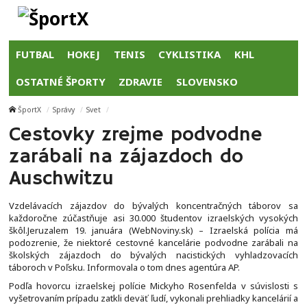
FUTBAL
HOKEJ
TENIS
CYKLISTIKA
KHL
OSTATNÉ ŠPORTY
ZDRAVIE
SLOVENSKO
ŠportX
Správy
Svet
Cestovky zrejme podvodne
zarábali na zájazdoch do
Auschwitzu
Vzdelávacích zájazdov do bývalých koncentračných táborov sa
každoročne zúčastňuje asi 30.000 študentov izraelských vysokých
škôl.Jeruzalem 19. januára (WebNoviny.sk) – Izraelská polícia má
podozrenie, že niektoré cestovné kancelárie podvodne zarábali na
školských zájazdoch do bývalých nacistických vyhladzovacích
táboroch v Poľsku. Informovala o tom dnes agentúra AP.
Podľa hovorcu izraelskej polície Mickyho Rosenfelda v súvislosti s
vyšetrovaním prípadu zatkli deväť ľudí, vykonali prehliadky kancelárií a