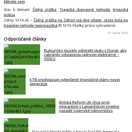
kliknite sem
Viac k témam:
Čelná zrážka
,
Tragická dopravná nehoda
,
trnavská
polícia
Zdroj: SITA.sk –
Čelná zrážka na Záhorí má dve obete, cesta bola po
tragickej nehode neprejazdná
© SITA Všetky práva vyhradené.
19. apríla 2026
Odporúčané články
Rumunsko muselo odstreliť skalu v Dunaji, aby
zabránilo odstaveniu jadrovej elektrárne –
VIDEO
XTB predstavuje vylepšené Investičné plány novej
generácie
Britská Reform UK chce proti
migrantom v Lamanšskom prielive
nasadiť vojenské námorníctvo
Dunajská Streda môže o ligovú časť EKL bojovať s