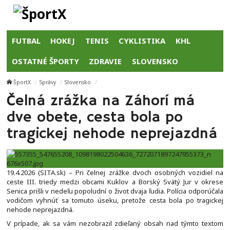
FUTBAL
HOKEJ
TENIS
CYKLISTIKA
KHL
OSTATNÉ ŠPORTY
ZDRAVIE
SLOVENSKO
ŠportX
Správy
Slovensko
Čelná zrážka na Záhorí má
dve obete, cesta bola po
tragickej nehode neprejazdná
19.4.2026 (SITA.sk) – Pri čelnej zrážke dvoch osobných vozidiel na
ceste III. triedy medzi obcami Kuklov a Borský Svätý Jur v okrese
Senica prišli v nedeľu popoludní o život dvaja ľudia. Polícia odporúčala
vodičom vyhnúť sa tomuto úseku, pretože cesta bola po tragickej
nehode neprejazdná.
V prípade, ak sa vám nezobrazil zdieľaný obsah nad týmto textom