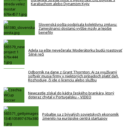
Karabachom alebo Dynamom Kyjiv
Slovenská pošta podpísala kolektívnu zmluvu:
Zamestnanci dostanú vyššie mzdy aj lepšie
benefity
Adela sa ešte nevečerala: Moderátorku budú roastovať
Silné reči
Odborník na dane z Grant Thornton: Aj za využívaný
softvér musia firmy v niektorých prípadoch platiť daň.
Rozhoduje, či ide o licenciu alebo službu
Newcastle získal do kádra českého brankára, ktorý
doteraz chytal v Portugalsku – VIDEO
Pobaltie sa z bývalých sovietskych ekonomík
zmenilo na európske centrá startupov